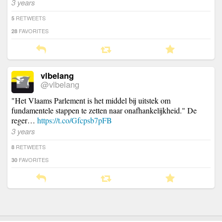
3 years
RETWEETS
5
FAVORITES
28
vlbelang
@vlbelang
"Het Vlaams Parlement is het middel bij uitstek om
fundamentele stappen te zetten naar onafhankelijkheid." De
reger…
https://t.co/Gfcpsb7pFB
3 years
RETWEETS
8
FAVORITES
30