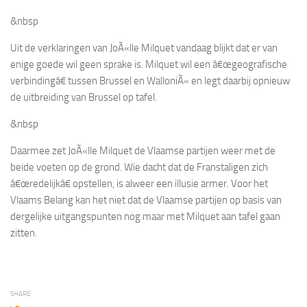
&nbsp
Uit de verklaringen van JoÃ«lle Milquet vandaag blijkt dat er van
enige goede wil geen sprake is. Milquet wil een â€œgeografische
verbindingâ€ tussen Brussel en WalloniÃ« en legt daarbij opnieuw
de uitbreiding van Brussel op tafel.
&nbsp
Daarmee zet JoÃ«lle Milquet de Vlaamse partijen weer met de
beide voeten op de grond. Wie dacht dat de Franstaligen zich
â€œredelijkâ€ opstellen, is alweer een illusie armer. Voor het
Vlaams Belang kan het niet dat de Vlaamse partijen op basis van
dergelijke uitgangspunten nog maar met Milquet aan tafel gaan
zitten.
SHARE