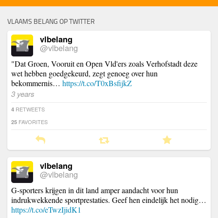
VLAAMS BELANG OP TWITTER
vlbelang
@vlbelang
"Dat Groen, Vooruit en Open Vld'ers zoals Verhofstadt deze
wet hebben goedgekeurd, zegt genoeg over hun
bekommernis…
https://t.co/T0xBsfijkZ
3 years
RETWEETS
4
FAVORITES
25
vlbelang
@vlbelang
G-sporters krijgen in dit land amper aandacht voor hun
indrukwekkende sportprestaties. Geef hen eindelijk het nodig…
https://t.co/eTwzIjidK1