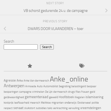
NEXT STORY
VB schorst gedurende 24 u. de campagne
PREVIOUS STORY
DWARS DOOR VLAANDEREN – toer
Search
Search
Anke_online
Agressie
Anke
Anke Van dermeersch
Antwerpen
begroting
Armoede
Auto
Automobilist
belastingeld
bespaar
besparingen
campagne
criminelen
De Lijn
dermeersch
drugs
files
frauen
geld
gemeenteraad
islamisering
Hoofddoek
geweld
gelijkwaardigheid
illegalen
onderwijs
kostprijs
leefbaarheid
meersch
Melkkoe
migranten
Oosterweel
politie
senaat
vreemdelingen
respect
sluikstort
subsidies
taks
verkrachting
vervuiling