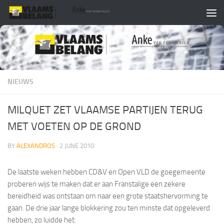
Skip to content
NIEUWS
MILQUET ZET VLAAMSE PARTIJEN TERUG
MET VOETEN OP DE GROND
BY
ALEXANDROS
·
2 JUNE 2010
De laatste weken hebben CD&V en Open VLD de goegemeente
proberen wijs te maken dat er aan Franstalige een zekere
bereidheid was ontstaan om naar een grote staatshervorming te
gaan. De drie jaar lange blokkering zou ten minste dat opgeleverd
hebben, zo luidde het.