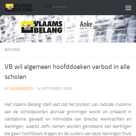
Skip to content
NIEUWS
VB wil algemeen hoofddoeken verbod in alle
scholen
BY
ALEXANDROS
·
14 SEPTEMBER 2009
Het Vlaams Belang stelt vast dat het protest van radicale moslims
aan de schoolpoorten alsmaar grimmiger wordt en ontaardt in
vandalisme, geweld en intimidatie van directie, leerkrachten en
leerlingen, waarbij zelfs namen worden genoteerd van leerlingen
die geen hoofddoek dragen en de ouders van deze leerlingen thuis