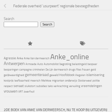
Federale overheid ‘usurpeert’ regionale bevoegdheden
Search
Search
Anke_online
Agressie
Anke
Anke Van dermeersch
Antwerpen
begroting
Armoede
Auto
Automobilist
belastingeld
bespaar
besparingen
campagne
criminelen
De Lijn
dermeersch
drugs
files
frauen
geld
gemeenteraad
islamisering
Hoofddoek
geweld
gelijkwaardigheid
illegalen
onderwijs
kostprijs
leefbaarheid
meersch
Melkkoe
migranten
Oosterweel
politie
senaat
vreemdelingen
respect
sluikstort
subsidies
taks
verkrachting
vervuiling
vrouwen
VRT
zwerfvuil
2DE BOEK VAN ANKE VAN DERMEERSCH, NU TE KOOP BIJ UITGEVERIJ