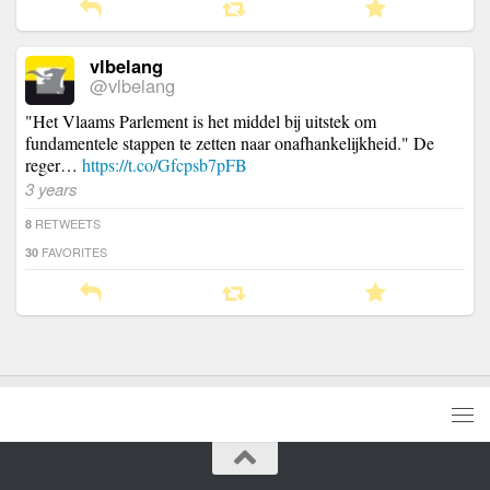
vlbelang
@vlbelang
"Het Vlaams Parlement is het middel bij uitstek om
fundamentele stappen te zetten naar onafhankelijkheid." De
reger…
https://t.co/Gfcpsb7pFB
3 years
RETWEETS
8
FAVORITES
30