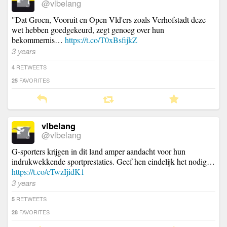
@vlbelang
"Dat Groen, Vooruit en Open Vld'ers zoals Verhofstadt deze
wet hebben goedgekeurd, zegt genoeg over hun
bekommernis…
https://t.co/T0xBsfijkZ
3 years
RETWEETS
4
FAVORITES
25
vlbelang
@vlbelang
G-sporters krijgen in dit land amper aandacht voor hun
indrukwekkende sportprestaties. Geef hen eindelijk het nodig…
https://t.co/eTwzIjidK1
3 years
RETWEETS
5
FAVORITES
28