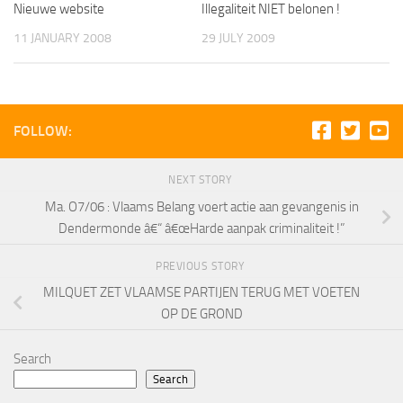
Nieuwe website
Illegaliteit NIET belonen !
11 JANUARY 2008
29 JULY 2009
FOLLOW:
NEXT STORY
Ma. O7/06 : Vlaams Belang voert actie aan gevangenis in
Dendermonde â€“ â€œHarde aanpak criminaliteit !”
PREVIOUS STORY
MILQUET ZET VLAAMSE PARTIJEN TERUG MET VOETEN
OP DE GROND
Search
Search