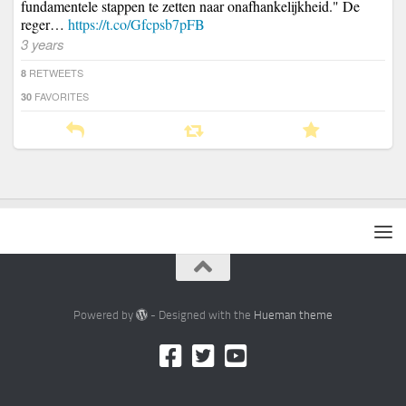
fundamentele stappen te zetten naar onafhankelijkheid." De
reger…
https://t.co/Gfcpsb7pFB
3 years
RETWEETS
8
FAVORITES
30
Powered by
- Designed with the
Hueman theme