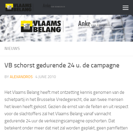
Skip to content
NIEUWS
VB schorst gedurende 24 u. de campagne
BY
ALEXANDROS
·
4 JUNE 2010
Het Vlaams Belang heeft met ontzetting kennis genomen van de
schietpartij in het Brusselse Vredegerecht, die aan twee mensen
het leven heeft gekost. Gezien de ernst van de feiten en uit respect
voor de slachtoffers zal het Vlaams Belang vanaf vannacht
gedurende 24 uur de verkiezingscampagne opschorten. Dat
betekent onder meer dat niet zal worden geplakt, geen pamfletten