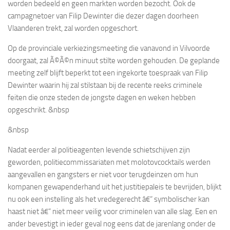
worden bedeeld en geen markten worden bezocht. Ook de
campagnetoer van Filip Dewinter die dezer dagen doorheen
Vlaanderen trekt, zal worden opgeschort.
Op de provinciale verkiezingsmeeting die vanavond in Vilvoorde
doorgaat, zal Ã©Ã©n minuut stilte worden gehouden. De geplande
meeting zelf blijft beperkt tot een ingekorte toespraak van Filip
Dewinter waarin hij zal stilstaan bij de recente reeks criminele
feiten die onze steden de jongste dagen en weken hebben
opgeschrikt. &nbsp
&nbsp
Nadat eerder al politieagenten levende schietschijven zijn
geworden, politiecommissariaten met molotovcocktails werden
aangevallen en gangsters er niet voor terugdeinzen om hun
kompanen gewapenderhand uit het justitiepaleis te bevrijden, blijkt
nu ook een instelling als het vredegerecht â€“ symbolischer kan
haast niet â€“ niet meer veilig voor criminelen van alle slag. Een en
ander bevestigt in ieder geval nog eens dat de
jarenlang onder de