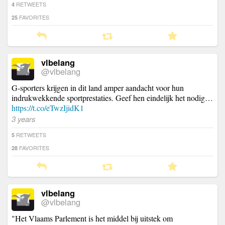
RETWEETS
4
FAVORITES
25
vlbelang
@vlbelang
G-sporters krijgen in dit land amper aandacht voor hun
indrukwekkende sportprestaties. Geef hen eindelijk het nodig…
https://t.co/eTwzIjidK1
3 years
RETWEETS
5
FAVORITES
28
vlbelang
@vlbelang
"Het Vlaams Parlement is het middel bij uitstek om