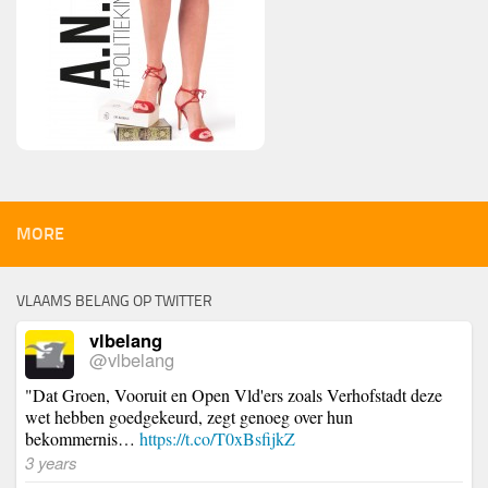
MORE
VLAAMS BELANG OP TWITTER
vlbelang
@vlbelang
"Dat Groen, Vooruit en Open Vld'ers zoals Verhofstadt deze
wet hebben goedgekeurd, zegt genoeg over hun
bekommernis…
https://t.co/T0xBsfijkZ
3 years