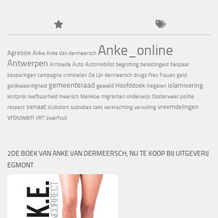
Anke_online
Agressie
Anke
Anke Van dermeersch
Antwerpen
begroting
Armoede
Auto
Automobilist
belastingeld
bespaar
besparingen
campagne
criminelen
De Lijn
dermeersch
drugs
files
frauen
geld
gemeenteraad
islamisering
Hoofddoek
geweld
gelijkwaardigheid
illegalen
onderwijs
kostprijs
leefbaarheid
meersch
Melkkoe
migranten
Oosterweel
politie
senaat
vreemdelingen
respect
sluikstort
subsidies
taks
verkrachting
vervuiling
vrouwen
VRT
zwerfvuil
2DE BOEK VAN ANKE VAN DERMEERSCH, NU TE KOOP BIJ UITGEVERIJ
EGMONT