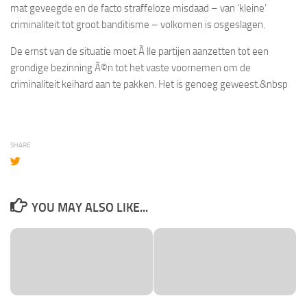
mat geveegde en de facto straffeloze misdaad – van ‘kleine’
criminaliteit tot groot banditisme – volkomen is osgeslagen.
De ernst van de situatie moet Ã lle partijen aanzetten tot een
grondige bezinning Ã©n tot het vaste voornemen om de
criminaliteit keihard aan te pakken. Het is genoeg geweest.&nbsp
SHARE
YOU MAY ALSO LIKE...