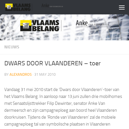
Skip to content
NIEUWS
DWARS DOOR VLAANDEREN – toer
BY
ALEXANDROS
·
31 MAY 2010
Vandaag 31 mei 2010 start de ‘Dwars door Vlaanderen’-toer van
het Vlaams Belang. In aanloop naar 13 juni zullen drie mobilhomes
met Senaatslijsttrekker Filip Dewinter, senator Anke Van
dermeersch en zijn campagneploeg aan boord heel Vlaanderen
doorkruisen. Tijdens de ‘Ronde van Vlaanderen’ zal de mobiele
campagneploeg tal van symbolische plaatsen in Vlaanderen