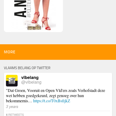
MORE
VLAAMS BELANG OP TWITTER
vlbelang
@vlbelang
"Dat Groen, Vooruit en Open Vld'ers zoals Verhofstadt deze
wet hebben goedgekeurd, zegt genoeg over hun
bekommernis…
https://t.co/T0xBsfijkZ
3 years
RETWEETS
4