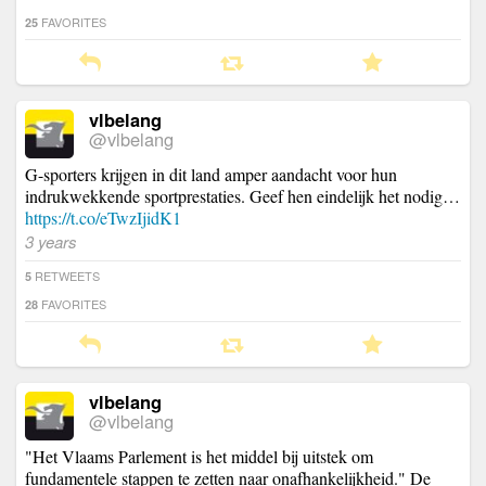
FAVORITES
25
vlbelang
@vlbelang
G-sporters krijgen in dit land amper aandacht voor hun
indrukwekkende sportprestaties. Geef hen eindelijk het nodig…
https://t.co/eTwzIjidK1
3 years
RETWEETS
5
FAVORITES
28
vlbelang
@vlbelang
"Het Vlaams Parlement is het middel bij uitstek om
fundamentele stappen te zetten naar onafhankelijkheid." De