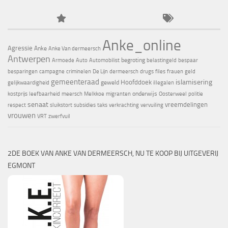
Anke_online
Agressie
Anke
Anke Van dermeersch
Antwerpen
begroting
Armoede
Auto
Automobilist
belastingeld
bespaar
besparingen
campagne
criminelen
De Lijn
dermeersch
drugs
files
frauen
geld
gemeenteraad
islamisering
Hoofddoek
geweld
gelijkwaardigheid
illegalen
onderwijs
kostprijs
leefbaarheid
meersch
Melkkoe
migranten
Oosterweel
politie
senaat
vreemdelingen
respect
sluikstort
subsidies
taks
verkrachting
vervuiling
vrouwen
VRT
zwerfvuil
2DE BOEK VAN ANKE VAN DERMEERSCH, NU TE KOOP BIJ UITGEVERIJ
EGMONT