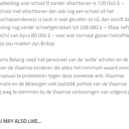
aalbedrag voor school B zonder allochtonen is 128 040 â‚¬.
school met allochtonen dan ook nog een school uit het
chapsonderwijs is (wat in veel gevallen zo is), dan wordt d
edrag nog verder scheefgetrokken tot 208 080 â‚¬. Maar lief
schil van bijna 80 000 â‚¬ voor wat normaal gezien hetzelfd
js zou moeten zijn.&nbsp
ams Belang roept het personeel van de ‘witte’ scholen en de
van de Vlaamse kinderen die aldus het minimum waard wor
assaal te protesteren tegen deze zoveelste anti-Vlaamse
inatie en de â€œeigen volk laatstâ€ politiek van de Vlaamse
g weg te stemmen bij de Vlaamse verkiezingen van volgend j
 MAY ALSO LIKE...