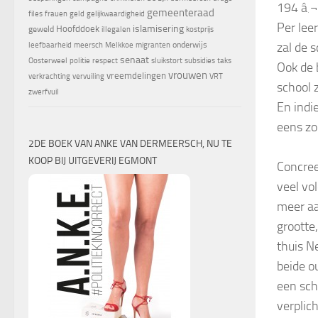
194 â‚¬
gemeenteraad
files
frauen
geld
gelijkwaardigheid
Per lee
islamisering
Hoofddoek
geweld
illegalen
kostprijs
zal de 
onderwijs
leefbaarheid
meersch
Melkkoe
migranten
senaat
Oosterweel
politie
respect
sluikstort
subsidies
taks
Ook de 
vrouwen
vreemdelingen
verkrachting
vervuiling
VRT
school 
zwerfvuil
En indie
eens zo’
2DE BOEK VAN ANKE VAN DERMEERSCH, NU TE
KOOP BIJ UITGEVERIJ EGMONT
Concree
veel vo
meer aa
grootte
thuis N
beide o
een sch
verplic