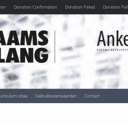
ion
Donation Confirmation
Donation Failed
Donation Fai
urriculum vitae
Gebruiksvoorwaarden
Contact