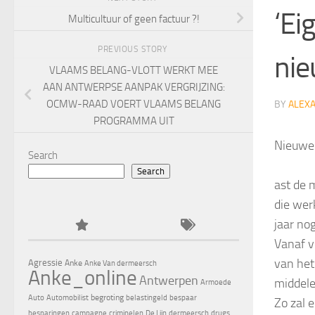
‘Ei
Multicultuur of geen factuur ?!
PREVIOUS STORY
nie
VLAAMS BELANG-VLOTT WERKT MEE
AAN ANTWERPSE AANPAK VERGRIJZING:
OCMW-RAAD VOERT VLAAMS BELANG
BY
ALEX
PROGRAMMA UIT
Nieuwe 
Search
Search
ast de 
die wer
jaar no
Vanaf v
van het
Agressie
Anke
Anke Van dermeersch
Anke_online
Antwerpen
middele
Armoede
begroting
Auto
Automobilist
belastingeld
bespaar
Zo zal 
besparingen
campagne
criminelen
De Lijn
dermeersch
drugs