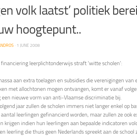
gen volk laatst’ politiek bere
uw hoogtepunt..
ANDROS
·
1 JUNE 2008
financiering leerplichtonderwijs straft ‘witte scholen’:
massa aan extra toelagen en subsidies die verenigingen van 
ken met allochtonen mogen ontvangen, komt er vanaf volg
g een nieuwe vorm van anti-Vlaamse discriminatie bij.
olgend jaar zullen de scholen immers niet langer enkel op ba
 aantal leerlingen gefinancierd worden, maar zullen ze ook e
n krijgen indien hun leerlingen aan bepaalde indicatoren vol
een leerling die thuis geen Nederlands spreekt aan de school 