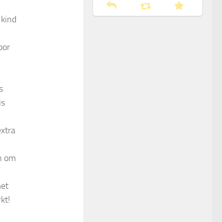
 kind
oor
s
is
extra
en om
met
kt!