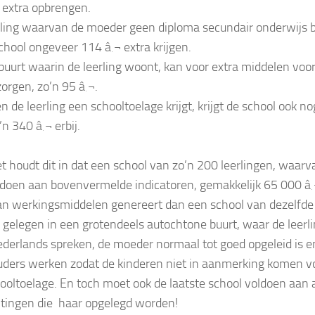
 extra opbrengen.
rling waarvan de moeder geen diploma secundair onderwijs b
school ongeveer 114 â‚¬ extra krijgen.
buurt waarin de leerling woont, kan voor extra middelen voo
zorgen, zo’n 95 â‚¬.
n de leerling een schooltoelage krijgt, krijgt de school ook no
n 340 â‚¬ erbij.
t houdt dit in dat een school van zo’n 200 leerlingen, waarv
ldoen aan bovenvermelde indicatoren, gemakkelijk 65 000 â
n werkingsmiddelen genereert dan een school van dezelfde
, gelegen in een grotendeels autochtone buurt, waar de leerl
ederlands spreken, de moeder normaal tot goed opgeleid is e
uders werken zodat de kinderen niet in aanmerking komen v
ooltoelage. En toch moet ook de laatste school voldoen aan a
htingen die haar opgelegd worden!