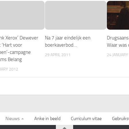
ank Xerox’ Dewever
Na 7 jaar eindelijk een
Drugsaans
 ‘Hart voor
boerkaverbod…
Waar was d
pen’-campagne
29 APRIL 2011
24 JANUARY
ams Belang
UARY 2012
Nieuws
Anke in beeld
Curriculum vitae
Gebruik