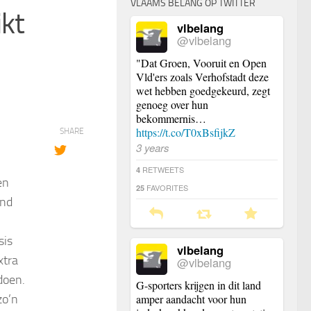
VLAAMS BELANG OP TWITTER
ikt
vlbelang
@vlbelang
"Dat Groen, Vooruit en Open
Vld'ers zoals Verhofstadt deze
wet hebben goedgekeurd, zegt
genoeg over hun
bekommernis…
https://t.co/T0xBsfijkZ
SHARE
3 years
RETWEETS
4
en
FAVORITES
25
end
sis
vlbelang
xtra
@vlbelang
doen.
G-sporters krijgen in dit land
zo’n
amper aandacht voor hun