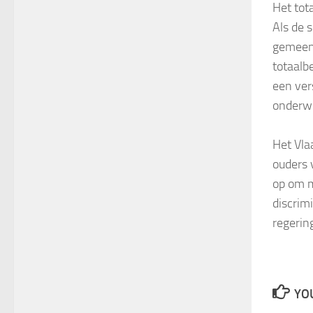
Het tot
Als de 
gemeens
totaalb
een ver
onderwi
Het Vla
ouders 
op om m
discrim
regerin
YOU