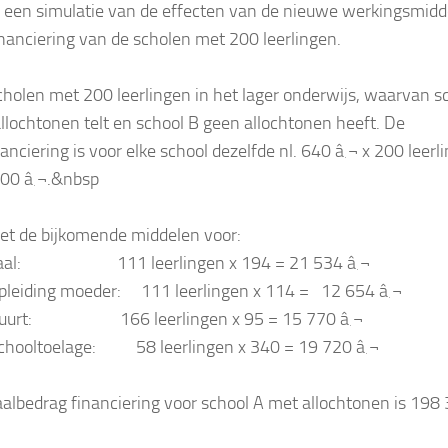
e een simulatie van de effecten van de nieuwe werkingsmidd
inanciering van de scholen met 200 leerlingen.
holen met 200 leerlingen in het lager onderwijs, waarvan s
allochtonen telt en school B geen allochtonen heeft. De
anciering is voor elke school dezelfde nl. 640 â‚¬ x 200 leerl
00 â‚¬.&nbsp
t de bijkomende middelen voor:
l: 111 leerlingen x 194 = 21 534 â‚¬
iding moeder: 111 leerlingen x 114 = 12 654 â‚¬
rt: 166 leerlingen x 95 = 15 770 â‚¬
oltoelage: 58 leerlingen x 340 = 19 720 â‚¬
aalbedrag financiering voor school A met allochtonen is 198