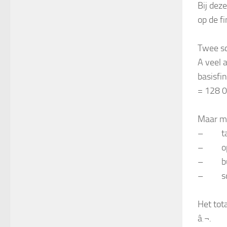
Bij dez
op de f
Twee sc
A veel 
basisfin
= 128 0
Maar me
– taa
– ople
– buu
– scho
Het tot
â‚¬.