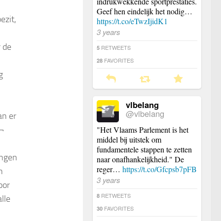
indrukwekkende sportprestaties.
Geef hen eindelijk het nodig…
ezit,
https://t.co/eTwzIjidK1
3 years
r de
RETWEETS
5
FAVORITES
28
g
vlbelang
@vlbelang
an er
‚¬
"Het Vlaams Parlement is het
middel bij uitstek om
fundamentele stappen te zetten
ingen
naar onafhankelijkheid." De
reger…
https://t.co/Gfcpsb7pFB
n
3 years
oor
RETWEETS
8
lle
FAVORITES
30