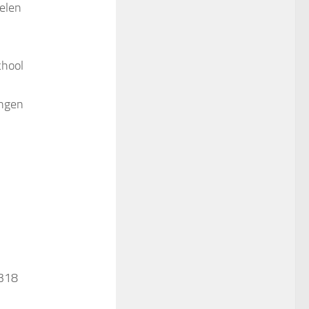
elen
chool
ingen
 318