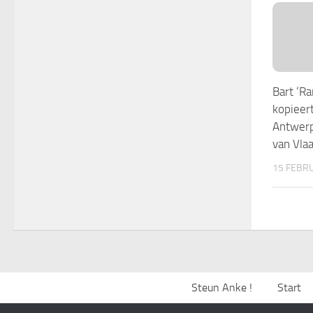
Bart ‘R
kopieert
Antwer
van Vla
15 FEBR
Steun Anke !
Start