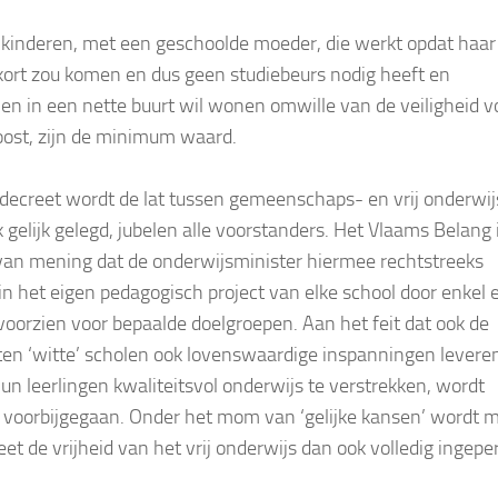
kinderen, met een geschoolde moeder, die werkt opdat haar
 kort zou komen en dus geen studiebeurs nodig heeft en
en in een nette buurt wil wonen omwille van de veiligheid v
oost, zijn de minimum waard.
 decreet wordt de lat tussen gemeenschaps- en vrij onderwij
k gelijk gelegd, jubelen alle voorstanders. Het Vlaams Belang 
van mening dat de onderwijsminister hiermee rechtstreeks
t in het eigen pedagogisch project van elke school door enkel 
 voorzien voor bepaalde doelgroepen. Aan het feit dat ook de
en ‘witte’ scholen ook lovenswaardige inspanningen lever
hun leerlingen kwaliteitsvol onderwijs te verstrekken, wordt
g voorbijgegaan. Onder het mom van ‘gelijke kansen’ wordt 
eet de vrijheid van het vrij onderwijs dan ook volledig ingeper