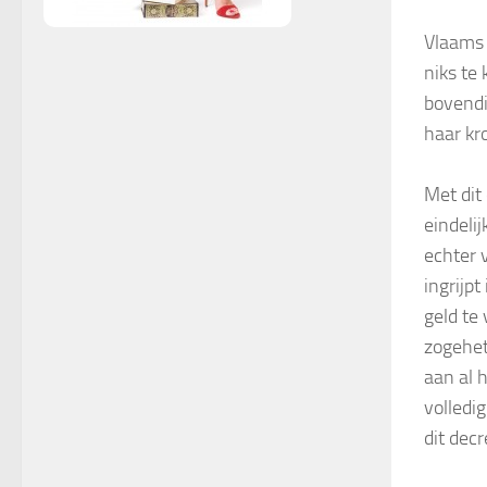
Vlaams 
niks te
bovendi
haar kr
Met dit
eindelij
echter 
ingrijp
geld te
zogehet
aan al 
volledi
dit decr