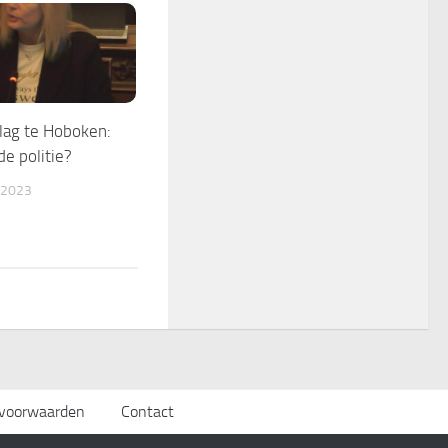
lag te Hoboken:
e politie?
 2023
svoorwaarden
Contact