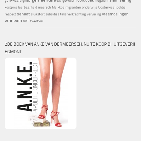
Hoofddoek
geweld
gelijkwaardigheid
illegalen
onderwijs
kostprijs
leefbaarheid
meersch
Melkkoe
migranten
Oosterweel
politie
senaat
vreemdelingen
respect
sluikstort
subsidies
taks
verkrachting
vervuiling
vrouwen
VRT
zwerfvuil
2DE BOEK VAN ANKE VAN DERMEERSCH, NU TE KOOP BIJ UITGEVERIJ
EGMONT