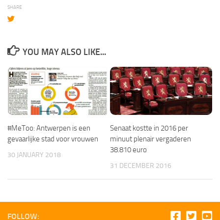
SHARE
YOU MAY ALSO LIKE...
#MeToo: Antwerpen is een
Senaat kostte in 2016 per
gevaarlijke stad voor vrouwen
minuut plenair vergaderen
38.810 euro
30 JANUARY 2018
31 DECEMBER 2016
FOLLOW: