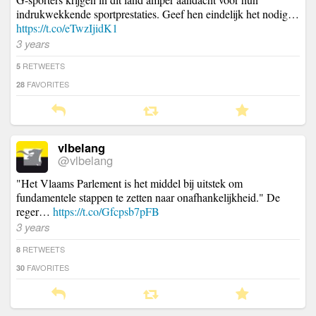
indrukwekkende sportprestaties. Geef hen eindelijk het nodig…
https://t.co/eTwzIjidK1
3 years
RETWEETS
5
FAVORITES
28
vlbelang
@vlbelang
"Het Vlaams Parlement is het middel bij uitstek om
fundamentele stappen te zetten naar onafhankelijkheid." De
reger…
https://t.co/Gfcpsb7pFB
3 years
RETWEETS
8
FAVORITES
30