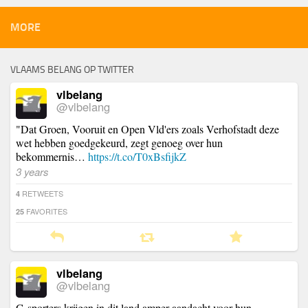
MORE
VLAAMS BELANG OP TWITTER
vlbelang
@vlbelang
"Dat Groen, Vooruit en Open Vld'ers zoals Verhofstadt deze
wet hebben goedgekeurd, zegt genoeg over hun
bekommernis…
https://t.co/T0xBsfijkZ
3 years
RETWEETS
4
FAVORITES
25
vlbelang
@vlbelang
G-sporters krijgen in dit land amper aandacht voor hun