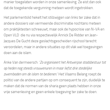
manier toegelaten worden in onze samenleving. Ze eist dan ook
dat de toegekende vergunning meteen wordt ingetrokken.
Het parlementslid hekelt het stilzwijgen van links ter zake dat in
andere dossiers van vermeende discriminatie nochtans meteen
om praktijktesten schreeuwt, maar ook de hypocrisie van N-VA en
Open VLD die nu via respectievelijk Annick De Ridder en Jean-
Jacques De Gucht deze geslachtsgescheiden rijschool terecht
veroordelen, maar in andere situaties op dit vlak wel toegevingen
doen aan de islam.
Anke Van dermeersch: ‘
Zo organiseert het Antwerpse stadsbestuur tot
op heden nog steeds vrouwenuren in maar liefst drie stedelijke
zwembaden om de islam te bedienen
.’ Het Vlaams Belang roept de
politici van de andere partijen op om consequent te zijn, duidelijk te
maken dat de normen van de sharia geen plaats hebben in onze
vrije samenleving en geen enkele toegeving ter zake te doen.