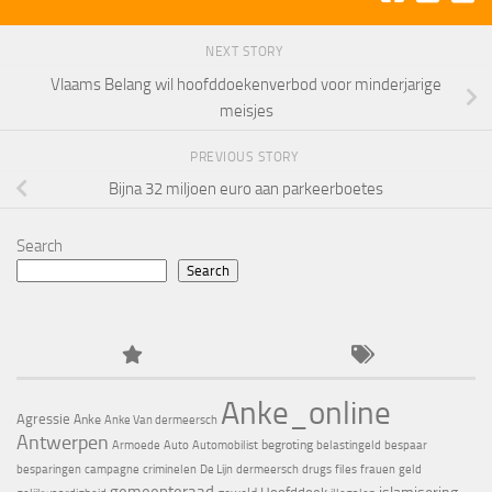
NEXT STORY
Vlaams Belang wil hoofddoekenverbod voor minderjarige
meisjes
PREVIOUS STORY
Bijna 32 miljoen euro aan parkeerboetes
Search
Search
Anke_online
Agressie
Anke
Anke Van dermeersch
Antwerpen
begroting
Armoede
Auto
Automobilist
belastingeld
bespaar
besparingen
campagne
criminelen
De Lijn
dermeersch
drugs
files
frauen
geld
gemeenteraad
islamisering