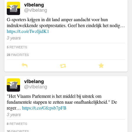
vlbelang
@vlbelang
G-sporters krijgen in dit land amper aandacht voor hun
indrukwekkende sportprestaties. Geef hen eindelijk het nodig…
https://t.co/eTwzIjidK1
3 years
RETWEETS
5
FAVORITES
28
vlbelang
@vlbelang
"Het Vlaams Parlement is het middel bij uitstek om
fundamentele stappen te zetten naar onafhankelijkheid." De
reger…
https://t.co/Gfcpsb7pFB
3 years
RETWEETS
8
FAVORITES
30