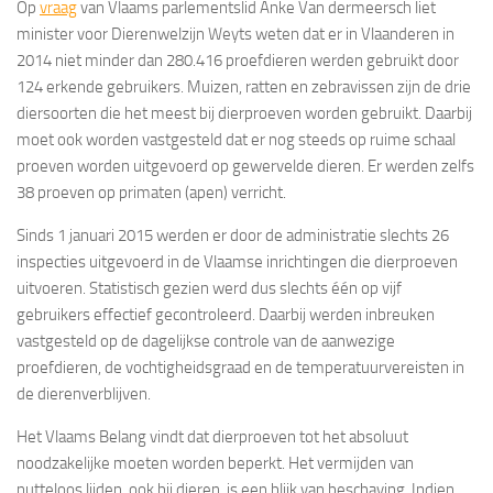
Op
vraag
van Vlaams parlementslid Anke Van dermeersch liet
minister voor Dierenwelzijn Weyts weten dat er in Vlaanderen in
2014 niet minder dan 280.416 proefdieren werden gebruikt door
124 erkende gebruikers. Muizen, ratten en zebravissen zijn de drie
diersoorten die het meest bij dierproeven worden gebruikt. Daarbij
moet ook worden vastgesteld dat er nog steeds op ruime schaal
proeven worden uitgevoerd op gewervelde dieren. Er werden zelfs
38 proeven op primaten (apen) verricht.
Sinds 1 januari 2015 werden er door de administratie slechts 26
inspecties uitgevoerd in de Vlaamse inrichtingen die dierproeven
uitvoeren. Statistisch gezien werd dus slechts één op vijf
gebruikers effectief gecontroleerd. Daarbij werden inbreuken
vastgesteld op de dagelijkse controle van de aanwezige
proefdieren, de vochtigheidsgraad en de temperatuurvereisten in
de dierenverblijven.
Het Vlaams Belang vindt dat dierproeven tot het absoluut
noodzakelijke moeten worden beperkt. Het vermijden van
nutteloos lijden, ook bij dieren, is een blijk van beschaving. Indien