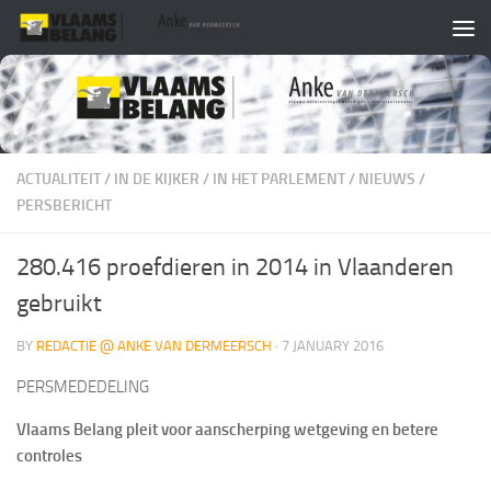
Skip to content
ACTUALITEIT
/
IN DE KIJKER
/
IN HET PARLEMENT
/
NIEUWS
/
PERSBERICHT
280.416 proefdieren in 2014 in Vlaanderen
gebruikt
BY
REDACTIE @ ANKE VAN DERMEERSCH
·
7 JANUARY 2016
PERSMEDEDELING
Vlaams Belang pleit voor aanscherping wetgeving en betere
controles