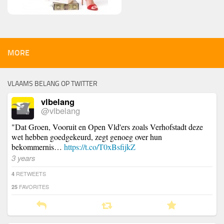
MORE
VLAAMS BELANG OP TWITTER
vlbelang
@vlbelang
"Dat Groen, Vooruit en Open Vld'ers zoals Verhofstadt deze
wet hebben goedgekeurd, zegt genoeg over hun
bekommernis…
https://t.co/T0xBsfijkZ
3 years
RETWEETS
4
FAVORITES
25