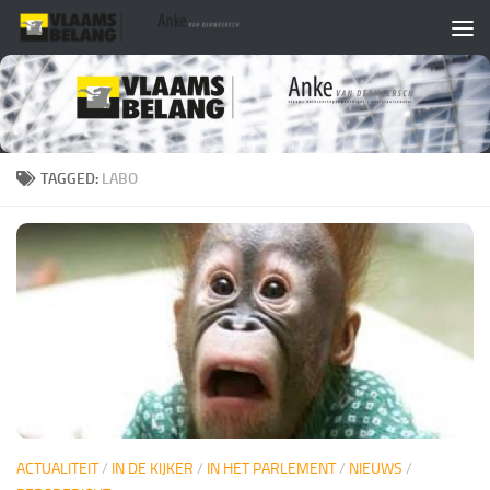
Skip to content
TAGGED:
LABO
ACTUALITEIT
/
IN DE KIJKER
/
IN HET PARLEMENT
/
NIEUWS
/