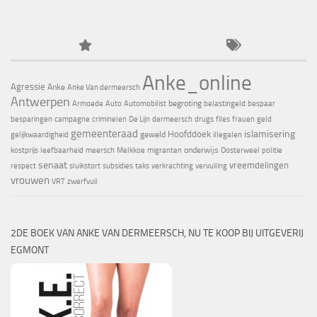
Anke_online
Agressie
Anke
Anke Van dermeersch
Antwerpen
begroting
Armoede
Auto
Automobilist
belastingeld
bespaar
besparingen
campagne
criminelen
De Lijn
dermeersch
drugs
files
frauen
geld
gemeenteraad
islamisering
Hoofddoek
geweld
gelijkwaardigheid
illegalen
onderwijs
kostprijs
leefbaarheid
meersch
Melkkoe
migranten
Oosterweel
politie
senaat
vreemdelingen
respect
sluikstort
subsidies
taks
verkrachting
vervuiling
vrouwen
VRT
zwerfvuil
2DE BOEK VAN ANKE VAN DERMEERSCH, NU TE KOOP BIJ UITGEVERIJ
EGMONT