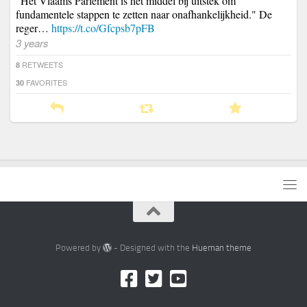
"Het Vlaams Parlement is het middel bij uitstek om
fundamentele stappen te zetten naar onafhankelijkheid." De
reger…
https://t.co/Gfcpsb7pFB
3 years
RETWEETS
8
FAVORITES
30
Powered by
- Designed with the
Hueman theme