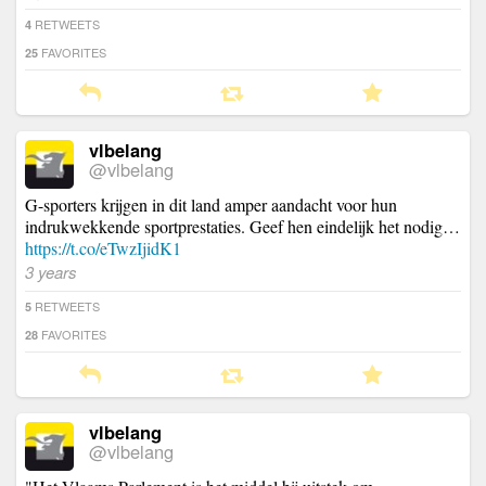
RETWEETS
4
FAVORITES
25
vlbelang
@vlbelang
G-sporters krijgen in dit land amper aandacht voor hun
indrukwekkende sportprestaties. Geef hen eindelijk het nodig…
https://t.co/eTwzIjidK1
3 years
RETWEETS
5
FAVORITES
28
vlbelang
@vlbelang