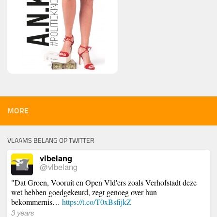
MORE
VLAAMS BELANG OP TWITTER
vlbelang
@vlbelang
"Dat Groen, Vooruit en Open Vld'ers zoals Verhofstadt deze
wet hebben goedgekeurd, zegt genoeg over hun
bekommernis…
https://t.co/T0xBsfijkZ
3 years