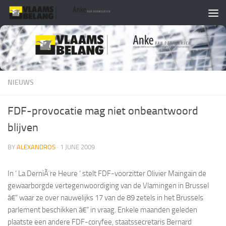
Skip to content
NIEUWS
FDF-provocatie mag niet onbeantwoord
blijven
BY
ALEXANDROS
·
1 JUNE 2009
In ‘
La DerniÃ¨re Heure ‘ stelt FDF-voorzitter Olivier Maingain de
gewaarborgde vertegenwoordiging van de Vlamingen in Brussel
â€“ waar ze over nauwelijks 17 van de 89 zetels in het Brussels
parlement beschikken â€“ in vraag. Enkele maanden geleden
plaatste een andere FDF-coryfee, staatssecretaris Bernard