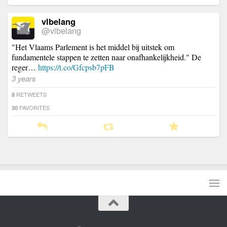
vlbelang
@vlbelang
"Het Vlaams Parlement is het middel bij uitstek om
fundamentele stappen te zetten naar onafhankelijkheid." De
reger…
https://t.co/Gfcpsb7pFB
3 years
RETWEETS
8
FAVORITES
30