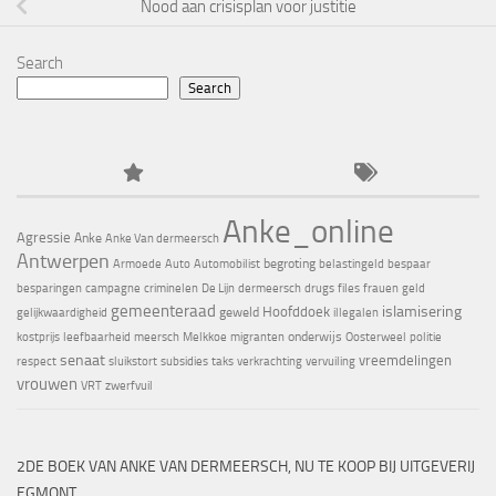
Nood aan crisisplan voor justitie
Search
Search
Anke_online
Agressie
Anke
Anke Van dermeersch
Antwerpen
begroting
Armoede
Auto
Automobilist
belastingeld
bespaar
besparingen
campagne
criminelen
De Lijn
dermeersch
drugs
files
frauen
geld
gemeenteraad
islamisering
Hoofddoek
geweld
gelijkwaardigheid
illegalen
onderwijs
kostprijs
leefbaarheid
meersch
Melkkoe
migranten
Oosterweel
politie
senaat
vreemdelingen
respect
sluikstort
subsidies
taks
verkrachting
vervuiling
vrouwen
VRT
zwerfvuil
2DE BOEK VAN ANKE VAN DERMEERSCH, NU TE KOOP BIJ UITGEVERIJ
EGMONT