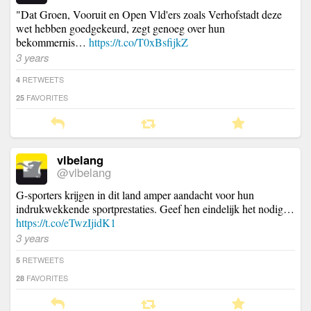
"Dat Groen, Vooruit en Open Vld'ers zoals Verhofstadt deze
wet hebben goedgekeurd, zegt genoeg over hun
bekommernis…
https://t.co/T0xBsfijkZ
3 years
RETWEETS
4
FAVORITES
25
vlbelang
@vlbelang
G-sporters krijgen in dit land amper aandacht voor hun
indrukwekkende sportprestaties. Geef hen eindelijk het nodig…
https://t.co/eTwzIjidK1
3 years
RETWEETS
5
FAVORITES
28