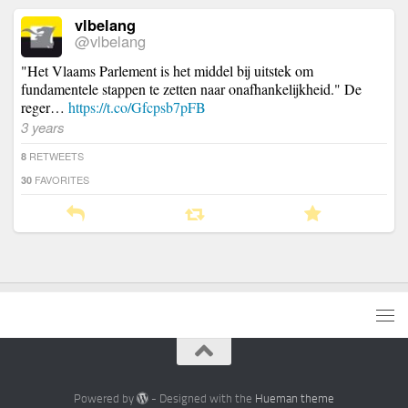
vlbelang
@vlbelang
"Het Vlaams Parlement is het middel bij uitstek om
fundamentele stappen te zetten naar onafhankelijkheid." De
reger…
https://t.co/Gfcpsb7pFB
3 years
RETWEETS
8
FAVORITES
30
Powered by
- Designed with the
Hueman theme