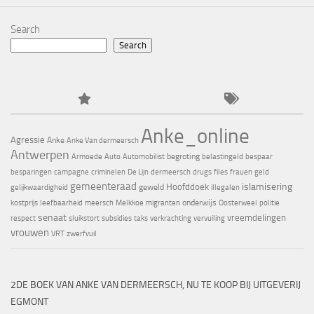
Search
Search
Anke_online
Agressie
Anke
Anke Van dermeersch
Antwerpen
begroting
Armoede
Auto
Automobilist
belastingeld
bespaar
besparingen
campagne
criminelen
De Lijn
dermeersch
drugs
files
frauen
geld
gemeenteraad
islamisering
Hoofddoek
geweld
gelijkwaardigheid
illegalen
onderwijs
kostprijs
leefbaarheid
meersch
Melkkoe
migranten
Oosterweel
politie
senaat
vreemdelingen
respect
sluikstort
subsidies
taks
verkrachting
vervuiling
vrouwen
VRT
zwerfvuil
2DE BOEK VAN ANKE VAN DERMEERSCH, NU TE KOOP BIJ UITGEVERIJ
EGMONT