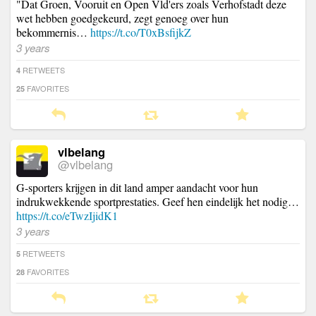
"Dat Groen, Vooruit en Open Vld'ers zoals Verhofstadt deze
wet hebben goedgekeurd, zegt genoeg over hun
bekommernis…
https://t.co/T0xBsfijkZ
3 years
RETWEETS
4
FAVORITES
25
vlbelang
@vlbelang
G-sporters krijgen in dit land amper aandacht voor hun
indrukwekkende sportprestaties. Geef hen eindelijk het nodig…
https://t.co/eTwzIjidK1
3 years
RETWEETS
5
FAVORITES
28