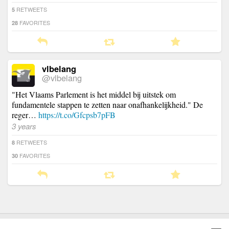
RETWEETS
5
FAVORITES
28
vlbelang
@vlbelang
"Het Vlaams Parlement is het middel bij uitstek om
fundamentele stappen te zetten naar onafhankelijkheid." De
reger…
https://t.co/Gfcpsb7pFB
3 years
RETWEETS
8
FAVORITES
30