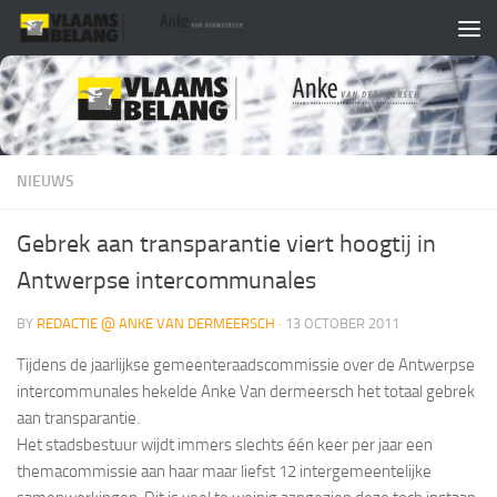
Skip to content
NIEUWS
Gebrek aan transparantie viert hoogtij in
Antwerpse intercommunales
BY
REDACTIE @ ANKE VAN DERMEERSCH
·
13 OCTOBER 2011
Tijdens de jaarlijkse gemeenteraadscommissie over de Antwerpse
intercommunales hekelde Anke Van dermeersch het totaal gebrek
aan transparantie.
Het stadsbestuur wijdt immers slechts één keer per jaar een
themacommissie aan haar maar liefst 12 intergemeentelijke