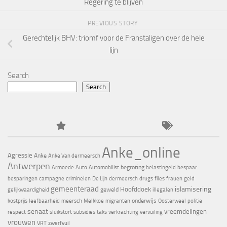
Regering te blijven
PREVIOUS STORY
Gerechtelijk BHV: triomf voor de Franstaligen over de hele
lijn
Search
Search
Anke_online
Agressie
Anke
Anke Van dermeersch
Antwerpen
begroting
Armoede
Auto
Automobilist
belastingeld
bespaar
besparingen
campagne
criminelen
De Lijn
dermeersch
drugs
files
frauen
geld
gemeenteraad
islamisering
Hoofddoek
geweld
gelijkwaardigheid
illegalen
onderwijs
kostprijs
leefbaarheid
meersch
Melkkoe
migranten
Oosterweel
politie
senaat
vreemdelingen
respect
sluikstort
subsidies
taks
verkrachting
vervuiling
vrouwen
VRT
zwerfvuil