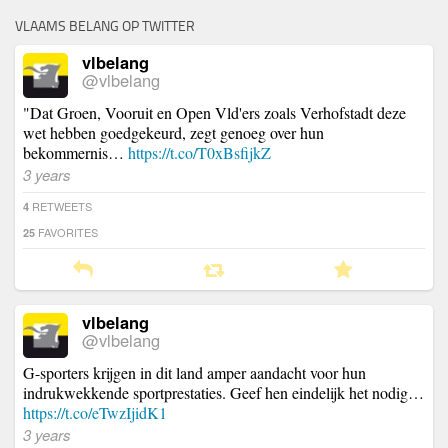
VLAAMS BELANG OP TWITTER
vlbelang
@vlbelang
"Dat Groen, Vooruit en Open Vld'ers zoals Verhofstadt deze
wet hebben goedgekeurd, zegt genoeg over hun
bekommernis…
https://t.co/T0xBsfijkZ
3 years
RETWEETS
4
FAVORITES
25
vlbelang
@vlbelang
G-sporters krijgen in dit land amper aandacht voor hun
indrukwekkende sportprestaties. Geef hen eindelijk het nodig…
https://t.co/eTwzIjidK1
3 years