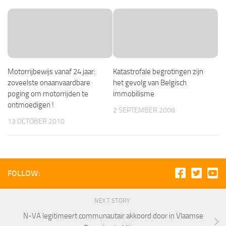
Motorrijbewijs vanaf 24 jaar:
Katastrofale begrotingen zijn
zoveelste onaanvaardbare
het gevolg van Belgisch
poging om motorrijden te
immobilisme
ontmoedigen !
2 SEPTEMBER 2008
13 OCTOBER 2010
FOLLOW:
NEXT STORY
N-VA legitimeert communautair akkoord door in Vlaamse