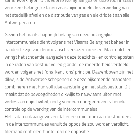
samenwerkingen. Dit is veel te weinig aangezien deze toch instaan
voor zeer belangrijke taken zoals bijvoorbeeld de verwerking van
het stedelijk afval en de distributie van gas en elektriciteit aan alle
Antwerpenaren.
Gezien het maatschappelijk belang van deze belangrijke
intercommunales dient volgens het Vlaams Belang het beheer in
handen te zijn van democratisch verkozen mensen. Maar ook hier
wringt het schoentje, aangezien deze toezichts- en controleposten
in de raden van bestuur volledig onder de meerderheid verdeeld
worden volgens het ‘ons-kent-ons’ principe. Daarenboven zijn het
dikwijls de Antwerpse schepenen die deze bijkomende mandaten
combineren met hun voltijdse aanstelling in het stadsbestuur. Dit
maakt dat de bevoegdheden dikwijls te nauw aansluiten met
verlies aan objectiviteit, nodig voor een doorgedreven rationele
controle op de werking van de intercommunales.
Het is dan ook aangewezen dat er een minimum aan bestuurders
in de intercommunales vanuit de oppositie zou worden verplicht.
Niemand controleert beter dan de oppositie.