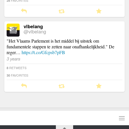
FAVORITES
28
vlbelang
@vlbelang
"Het Vlaams Parlement is het middel bij uitstek om
fundamentele stappen te zetten naar onafhankelijkheid." De
reger…
https://t.co/Gfcpsb7pFB
3 years
RETWEETS
8
FAVORITES
30