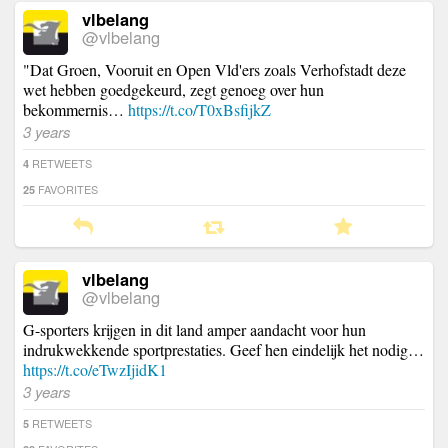
vlbelang
@vlbelang
"Dat Groen, Vooruit en Open Vld'ers zoals Verhofstadt deze
wet hebben goedgekeurd, zegt genoeg over hun
bekommernis…
https://t.co/T0xBsfijkZ
3 years
RETWEETS
4
FAVORITES
25
vlbelang
@vlbelang
G-sporters krijgen in dit land amper aandacht voor hun
indrukwekkende sportprestaties. Geef hen eindelijk het nodig…
https://t.co/eTwzIjidK1
3 years
RETWEETS
5