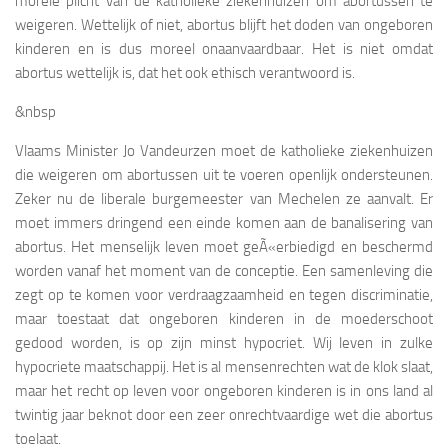
morele plicht van de katholieke ziekenhuizen om abortussen te
weigeren. Wettelijk of niet, abortus blijft het doden van ongeboren
kinderen en is dus moreel onaanvaardbaar. Het is niet omdat
abortus wettelijk is, dat het ook ethisch verantwoord is.
&nbsp
Vlaams Minister Jo Vandeurzen moet de katholieke ziekenhuizen
die weigeren om abortussen uit te voeren openlijk ondersteunen.
Zeker nu de liberale burgemeester van Mechelen ze aanvalt. Er
moet immers dringend een einde komen aan de banalisering van
abortus. Het menselijk leven moet geÃ«erbiedigd en beschermd
worden vanaf het moment van de conceptie. Een samenleving die
zegt op te komen voor verdraagzaamheid en tegen discriminatie,
maar toestaat dat ongeboren kinderen in de moederschoot
gedood worden, is op zijn minst hypocriet. Wij leven in zulke
hypocriete maatschappij. Het is al mensenrechten wat de klok slaat,
maar het recht op leven voor ongeboren kinderen is in ons land al
twintig jaar beknot door een zeer onrechtvaardige wet die abortus
toelaat.