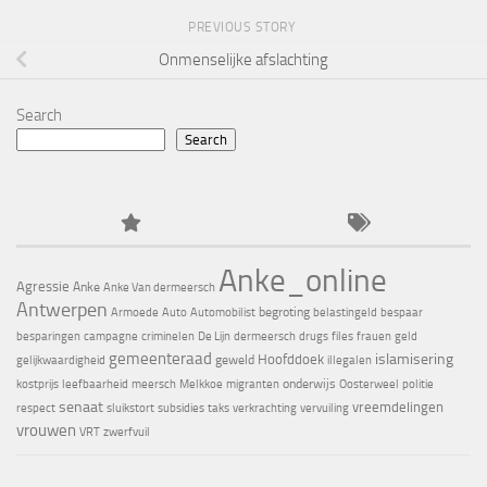
PREVIOUS STORY
Onmenselijke afslachting
Search
Search
Anke_online
Agressie
Anke
Anke Van dermeersch
Antwerpen
begroting
Armoede
Auto
Automobilist
belastingeld
bespaar
besparingen
campagne
criminelen
De Lijn
dermeersch
drugs
files
frauen
geld
gemeenteraad
islamisering
Hoofddoek
geweld
gelijkwaardigheid
illegalen
onderwijs
kostprijs
leefbaarheid
meersch
Melkkoe
migranten
Oosterweel
politie
senaat
vreemdelingen
respect
sluikstort
subsidies
taks
verkrachting
vervuiling
vrouwen
VRT
zwerfvuil