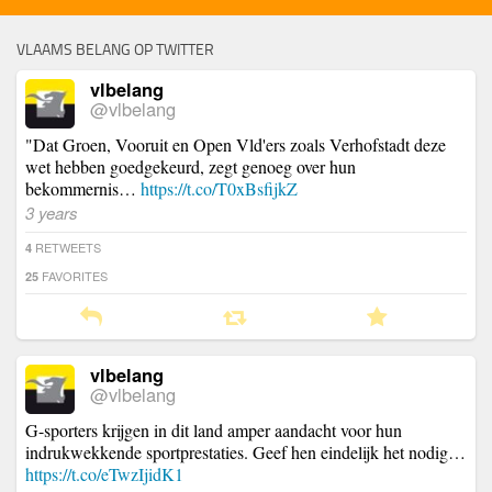
VLAAMS BELANG OP TWITTER
vlbelang
@vlbelang
"Dat Groen, Vooruit en Open Vld'ers zoals Verhofstadt deze
wet hebben goedgekeurd, zegt genoeg over hun
bekommernis…
https://t.co/T0xBsfijkZ
3 years
RETWEETS
4
FAVORITES
25
vlbelang
@vlbelang
G-sporters krijgen in dit land amper aandacht voor hun
indrukwekkende sportprestaties. Geef hen eindelijk het nodig…
https://t.co/eTwzIjidK1