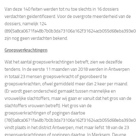
Van deze 140 feiten werden tot nu toe slechts in 16 dossiers
verdachten geïdentificeerd. Voor de overgrote meerderheid van de
dossiers, namelijk 124
(89{5a8ca0671fa48b7b0b3da73106a162f31624acb055d68eba393e0ca
zijn nog geen verdachten bekend.
Groepsverkrachtingen
Wat het aantal groepsverkrachtingen betreft, zien we dezelfde
tendens. In de eerste 11 maanden van 2018 werden in Antwerpen
in totaal 23 mensen groepsverkracht of geprobeerd te
groepsverkrachten, ofwel gemiddeld meer dan 2 keer per maand.
(Er wordt geen onderscheid gemaakt tussen mannelijke en
vrouwelijke slachtoffers, maar wij gaan er vanuit dat het gros van de
slachtoffers vrouwen betreft). Het gros van de
groepsverkrachtingen of pogingen daartoe
(78{5a8ca0671fa48b7b0b3da73106a162f31624acb055d68eba393e0c
vindt plaats in het district Antwerpen, met maar liefst 18 van de 23
groepsverkrachtingen of pogingen daartoe. In Merksem, Deurne