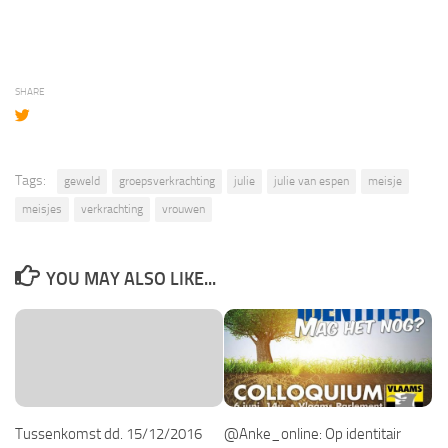
SHARE
Tags:
geweld
groepsverkrachting
julie
julie van espen
meisje
meisjes
verkrachting
vrouwen
YOU MAY ALSO LIKE...
Tussenkomst dd. 15/12/2016
@Anke_online: Op identitair