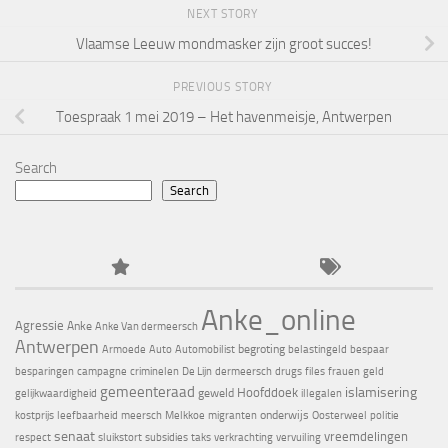
NEXT STORY
Vlaamse Leeuw mondmasker zijn groot succes!
PREVIOUS STORY
Toespraak 1 mei 2019 – Het havenmeisje, Antwerpen
Search
Search
Anke_online
Agressie
Anke
Anke Van dermeersch
Antwerpen
begroting
Armoede
Auto
Automobilist
belastingeld
bespaar
besparingen
campagne
criminelen
De Lijn
dermeersch
drugs
files
frauen
geld
gemeenteraad
islamisering
Hoofddoek
geweld
gelijkwaardigheid
illegalen
onderwijs
kostprijs
leefbaarheid
meersch
Melkkoe
migranten
Oosterweel
politie
senaat
vreemdelingen
respect
sluikstort
subsidies
taks
verkrachting
vervuiling