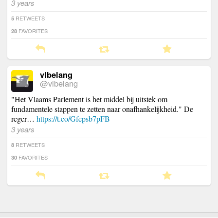
3 years
RETWEETS
5
FAVORITES
28
vlbelang
@vlbelang
"Het Vlaams Parlement is het middel bij uitstek om
fundamentele stappen te zetten naar onafhankelijkheid." De
reger…
https://t.co/Gfcpsb7pFB
3 years
RETWEETS
8
FAVORITES
30