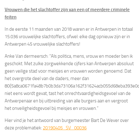
Vrouwen die het slachtoffer zijn van een of meerdere criminele
feiten
In de eerste 11 maanden van 2018 waren er in Antwerpen in totaal
15.036 vrouwelijke slachtoffers, ofwel: elke dag opnieuw zijn er in
Antwerpen 45 vrouwelijke slachtoffers!
Anke Van dermeersch: “
Als politica, mens, vrouw en moeder ben ik
geschokt. Met zulke zorgwekkende cijfers kan Antwerpen absoluut
geen veilige stad voor meisjes en vrouwen worden genoemd. Dat
het overgrote deel van de daders, meer dan
80{5a8ca0671fa48b7b0b3da73106a162f31624acb055d68eba393e0ca
niet eens wordt gevat, tast het onrechtvaardigheidsgevoel van de
Antwerpenaar en bij uitbreiding van alle burgers aan en vergroot
het onveiligheidsgevoel bij meisjes en vrouwen.
”
Hier vind je het antwoord van burgemeester Bart De Wever over
deze problematiek:
20190405_SV_00036