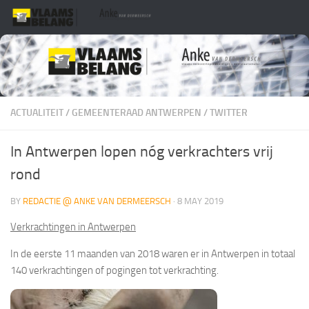
Skip to content
ACTUALITEIT
/
GEMEENTERAAD ANTWERPEN
/
TWITTER
In Antwerpen lopen nóg verkrachters vrij
rond
BY
REDACTIE @ ANKE VAN DERMEERSCH
·
8 MAY 2019
Verkrachtingen in Antwerpen
In de eerste 11 maanden van 2018 waren er in Antwerpen in totaal
140 verkrachtingen of pogingen tot verkrachting.