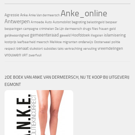
Anke_online
Agressie
Anke
Anke Van dermeersch
Antwerpen
begroting
Armoede
Auto
Automobilist
belastingeld
bespaar
besparingen
campagne
criminelen
De Lijn
dermeersch
drugs
files
frauen
geld
gemeenteraad
islamisering
Hoofddoek
geweld
gelijkwaardigheid
illegalen
onderwijs
kostprijs
leefbaarheid
meersch
Melkkoe
migranten
Oosterweel
politie
senaat
vreemdelingen
respect
sluikstort
subsidies
taks
verkrachting
vervuiling
vrouwen
VRT
zwerfvuil
2DE BOEK VAN ANKE VAN DERMEERSCH, NU TE KOOP BIJ UITGEVERIJ
EGMONT