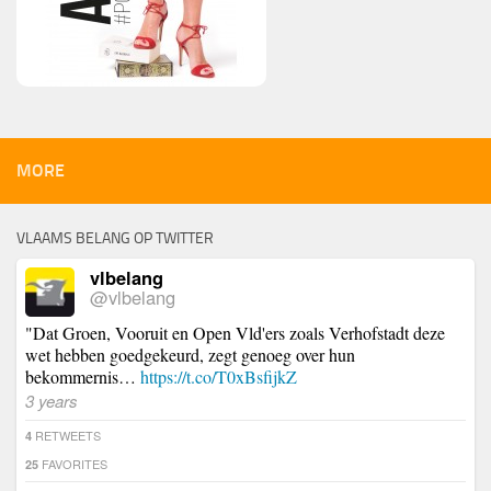
MORE
VLAAMS BELANG OP TWITTER
vlbelang
@vlbelang
"Dat Groen, Vooruit en Open Vld'ers zoals Verhofstadt deze
wet hebben goedgekeurd, zegt genoeg over hun
bekommernis…
https://t.co/T0xBsfijkZ
3 years
RETWEETS
4
FAVORITES
25