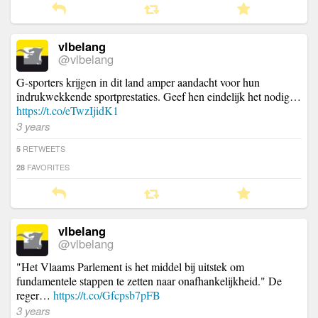
vlbelang
@vlbelang
G-sporters krijgen in dit land amper aandacht voor hun
indrukwekkende sportprestaties. Geef hen eindelijk het nodig…
https://t.co/eTwzIjidK1
3 years
RETWEETS
5
FAVORITES
28
vlbelang
@vlbelang
"Het Vlaams Parlement is het middel bij uitstek om
fundamentele stappen te zetten naar onafhankelijkheid." De
reger…
https://t.co/Gfcpsb7pFB
3 years