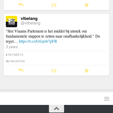
vlbelang
@vlbelang
"Het Vlaams Parlement is het middel bij uitstek om
fundamentele stappen te zetten naar onafhankelijkheid." De
reger…
https://t.co/Gfcpsb7pFB
3 years
RETWEETS
8
FAVORITES
30