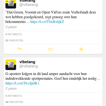
@vlbelang
"Dat Groen, Vooruit en Open Vld'ers zoals Verhofstadt deze
wet hebben goedgekeurd, zegt genoeg over hun
bekommernis…
https://t.co/T0xBsfijkZ
3 years
RETWEETS
4
FAVORITES
25
vlbelang
@vlbelang
G-sporters krijgen in dit land amper aandacht voor hun
indrukwekkende sportprestaties. Geef hen eindelijk het nodig…
https://t.co/eTwzIjidK1
3 years
RETWEETS
5
FAVORITES
28