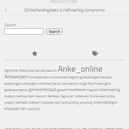
PREVIOUS STORY
Echtscheidingstaks is halfslachtig compromis
Search
Search
Anke_online
Agressie
Anke
Anke Van dermeersch
Antwerpen
begroting
Armoede
Auto
Automobilist
belastingeld
bespaar
besparingen
campagne
criminelen
De Lijn
dermeersch
drugs
files
frauen
geld
gemeenteraad
islamisering
Hoofddoek
geweld
gelijkwaardigheid
illegalen
onderwijs
kostprijs
leefbaarheid
meersch
Melkkoe
migranten
Oosterweel
politie
senaat
vreemdelingen
respect
sluikstort
subsidies
taks
verkrachting
vervuiling
vrouwen
VRT
zwerfvuil