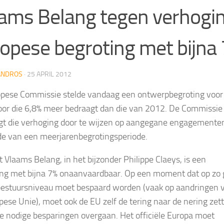
ams Belang tegen verhogi
opese begroting met bijna
ANDROS
·
25 APRIL 2012
pese Commissie stelde vandaag een ontwerpbegroting voor
or die 6,8% meer bedraagt dan die van 2012. De Commissie
gt die verhoging door te wijzen op aangegane engagemente
de van een meerjarenbegrotingsperiode.
t Vlaams Belang, in het bijzonder Philippe Claeys, is een
ng met bijna 7% onaanvaardbaar. Op een moment dat op zo
 bestuursniveau moet bespaard worden (vaak op aandringen 
pese Unie), moet ook de EU zelf de tering naar de nering zet
de nodige besparingen overgaan. Het officiële Europa moet