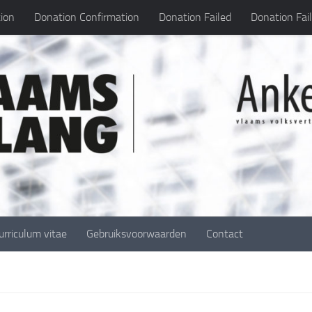
ion
Donation Confirmation
Donation Failed
Donation Fai
urriculum vitae
Gebruiksvoorwaarden
Contact