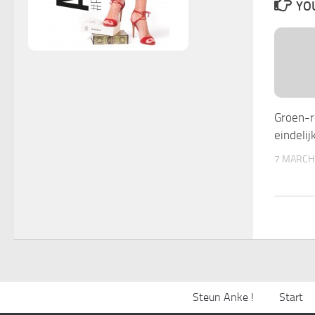
YOU
Groen-r
eindelij
7 MARCH
Steun Anke !
Start