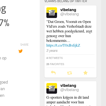
VLAAMS BELANG OP TWITTER
ng
vlbelang
@vlbelang
 7%
"Dat Groen, Vooruit en Open
Vld'ers zoals Verhofstadt deze
wet hebben goedgekeurd, zegt
genoeg over hun
bekommernis…
https://t.co/T0xBsfijkZ
SHARE
3 years
n op
RETWEETS
4
FAVORITES
25
 goed
vlbelang
van
@vlbelang
ten
G-sporters krijgen in dit land
amper aandacht voor hun