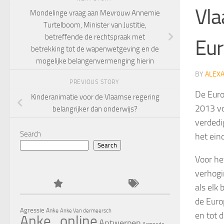
Vla
Mondelinge vraag aan Mevrouw Annemie
Turtelboom, Minister van Justitie,
betreffende de rechtspraak met
Eur
betrekking tot de wapenwetgeving en de
mogelijke belangenvermenging hierin
BY
ALEX
PREVIOUS STORY
De Euro
Kinderanimatie voor de Vlaamse regering
2013 vo
belangrijker dan onderwijs?
verdedi
Search
het ein
Search
Voor he
verhogi
als elk
de Euro
Agressie
Anke
Anke Van dermeersch
en tot 
Anke_online
Antwerpen