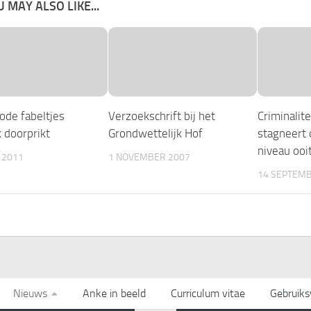
 MAY ALSO LIKE...
ode fabeltjes
Verzoekschrift bij het
Criminalit
k doorprikt
Grondwettelijk Hof
stagneert
niveau ooi
 2011
1 NOVEMBER 2007
14 SEPTEMB
Nieuws
Anke in beeld
Curriculum vitae
Gebruik