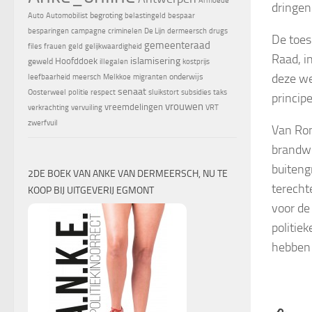
Armoede
dringen
begroting
Auto
Automobilist
belastingeld
bespaar
besparingen
campagne
criminelen
De Lijn
dermeersch
drugs
De toes
gemeenteraad
files
frauen
geld
gelijkwaardigheid
Raad, i
islamisering
Hoofddoek
geweld
illegalen
kostprijs
deze we
onderwijs
leefbaarheid
meersch
Melkkoe
migranten
senaat
Oosterweel
politie
respect
sluikstort
subsidies
taks
princip
vrouwen
vreemdelingen
verkrachting
vervuiling
VRT
zwerfvuil
Van Rom
brandwe
buiteng
2DE BOEK VAN ANKE VAN DERMEERSCH, NU TE
terecht
KOOP BIJ UITGEVERIJ EGMONT
voor de
politie
hebben 