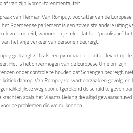
d af van zijn ivoren-torenmentaliteit.
praak van Herman Van Rompuy, voorzitter van de Europese
n het Roemeense parlement is een zoveelste andere uiting v
reldvreemdheid, wanneer hij stelde dat het “populisme” het
e van het vrije verkeer van personen bedreigt.
puy gedraagt zich als een pyromaan die kritiek levert op de
er. Het is het onvermogen van de Europese Unie om zijn
renzen onder controle te houden dat Schengen bedreigt, nie
e kritiek daarop. Van Rompuy verwart oorzaak en gevolg, en 
 gemakkelijkste weg door uitgerekend de schuld te geven aa
ke krachten zoals het Vlaams Belang die altijd gewaarschuwd
voor de problemen die we nu kennen.