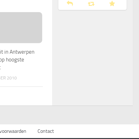
eit in Antwerpen
 op hoogste
t
ER 2010
svoorwaarden
Contact