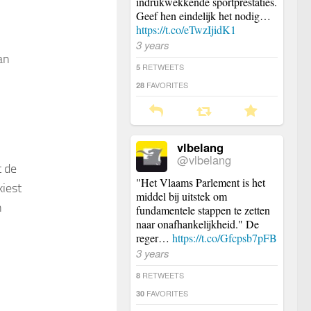
indrukwekkende sportprestaties.
Geef hen eindelijk het nodig…
https://t.co/eTwzIjidK1
3 years
an
RETWEETS
5
FAVORITES
28
vlbelang
@vlbelang
t de
"Het Vlaams Parlement is het
kiest
middel bij uitstek om
n
fundamentele stappen te zetten
naar onafhankelijkheid." De
reger…
https://t.co/Gfcpsb7pFB
3 years
RETWEETS
8
FAVORITES
30