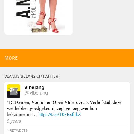
MORE
VLAAMS BELANG OP TWITTER
vlbelang
@vlbelang
"Dat Groen, Vooruit en Open Vld'ers zoals Verhofstadt deze
wet hebben goedgekeurd, zegt genoeg over hun
bekommernis…
https://t.co/T0xBsfijkZ
3 years
RETWEETS
4