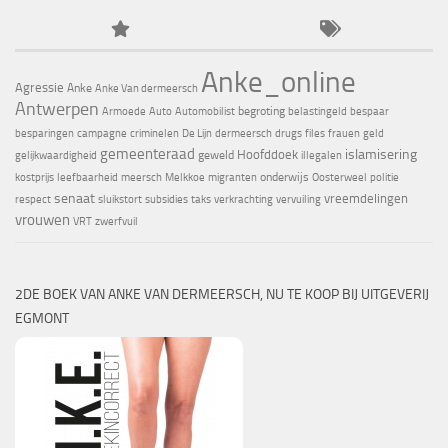
Anke_online
Agressie
Anke
Anke Van dermeersch
Antwerpen
begroting
Armoede
Auto
Automobilist
belastingeld
bespaar
besparingen
campagne
criminelen
De Lijn
dermeersch
drugs
files
frauen
geld
gemeenteraad
islamisering
Hoofddoek
geweld
gelijkwaardigheid
illegalen
onderwijs
kostprijs
leefbaarheid
meersch
Melkkoe
migranten
Oosterweel
politie
senaat
vreemdelingen
respect
sluikstort
subsidies
taks
verkrachting
vervuiling
vrouwen
VRT
zwerfvuil
2DE BOEK VAN ANKE VAN DERMEERSCH, NU TE KOOP BIJ UITGEVERIJ
EGMONT