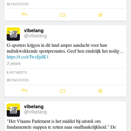
FAVORITES
25
vlbelang
@vlbelang
G-sporters krijgen in dit land amper aandacht voor hun
indrukwekkende sportprestaties. Geef hen eindelijk het nodig…
https://t.co/eTwzIjidK1
3 years
RETWEETS
5
FAVORITES
28
vlbelang
@vlbelang
"Het Vlaams Parlement is het middel bij uitstek om
fundamentele stappen te zetten naar onafhankelijkheid." De