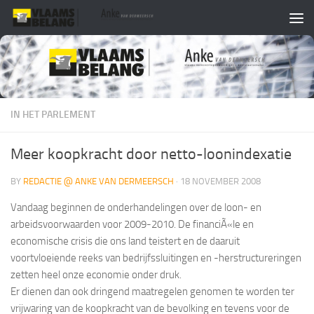
Skip to content
IN HET PARLEMENT
Meer koopkracht door netto-loonindexatie
BY
REDACTIE @ ANKE VAN DERMEERSCH
·
18 NOVEMBER 2008
Vandaag beginnen de onderhandelingen over de loon- en
arbeidsvoorwaarden voor 2009-2010. De financiÃ«le en
economische crisis die ons land teistert en de daaruit
voortvloeiende reeks van bedrijfssluitingen en -herstructureringen
zetten heel onze economie onder druk.
Er dienen dan ook dringend maatregelen genomen te worden ter
vrijwaring van de koopkracht van de bevolking en tevens voor de