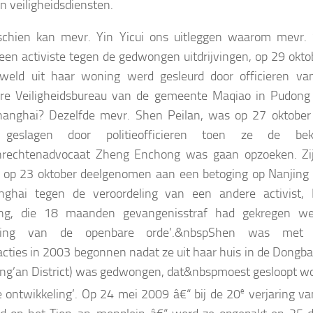
en veiligheidsdiensten.
schien kan mevr. Yin Yicui ons uitleggen waarom mevr.
 een activiste tegen de gedwongen uitdrijvingen, op 29 oktob
weld uit haar woning werd gesleurd door officieren va
re Veiligheidsbureau van de gemeente Maqiao in Pudon
anghai? Dezelfde mevr. Shen Peilan, was op 27 oktober 
 geslagen door politieofficieren toen ze de bek
rechtenadvocaat Zheng Enchong was gaan opzoeken. Zi
 op 23 oktober deelgenomen aan een betoging op Nanjing
nghai tegen de veroordeling van een andere activist,
ng, die 18 maanden gevangenisstraf had gekregen w
oring van de openbare orde’.
&nbspShen was met 
acties in 2003 begonnen nadat ze uit haar huis in de Dongba
Jing’an District) was gedwongen, dat
&nbspmoest gesloopt w
e ontwikkeling’. Op 24 mei 2009 â€“ bij de 20
e
verjaring va