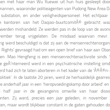
amen met haar man Wu Xuewei uit hun huis gesleept doo
 mannen, waaronder politieagenten van Pudong New Area D
 substation, en ander veiligheidspersoneel. Het echtpaar
e kantoren van het Daqiao-buurtcomitÃ© gebracht wa
 werden mishandeld. Ze werden pas in de loop van de avon
ember terug vrijgelaten. De misdaad waarvan mevr
g werd beschuldigd is dat zij aan de mensenrechtenorgani
Rights’ gevraagd had om een open brief van haar aan Oba
ren. Mao Hengfeng is een mensenrechtenactiviste sinds 
e geÃ¯nterneerd werd in een psychiatrische instelling omd
rd had zich te laten aborteren in het kader van de ‘Ã©Ã©n-
olitiek’. In de laatste 20 jaren, werd ze herhaaldelijk gearre
ze anderhalf jaar in een ‘heropvoedingskamp door arbeid’ en
 half jaar in de gevangenis omwille van haar dissi
unten. Zij werd, precies een jaar geleden, in november
aten, maar wordt blijkbaar constant in de gaten gehouden do