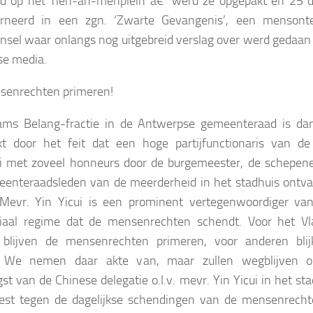
ad op het Tien-an-menplein â€“ werd ze opgepakt en 25 
erneerd in een zgn. ‘Zwarte Gevangenis’, een mensont
jnsel waar onlangs nog uitgebreid verslag over werd gedaan 
se media.
senrechten primeren!
ams Belang-fractie in de Antwerpse gemeenteraad is da
t door het feit dat een hoge partijfunctionaris van de
i met zoveel honneurs door de burgemeester, de schepen
enteraadsleden van de meerderheid in het stadhuis ontv
 Mevr. Yin Yicui is een prominent vertegenwoordiger va
oriaal regime dat de mensenrechten schendt. Voor het V
 blijven de mensenrechten primeren, voor anderen blij
¦ We nemen daar akte van, maar zullen wegblijven 
st van de Chinese delegatie o.l.v. mevr. Yin Yicui in het st
test tegen de dagelijkse schendingen van de mensenrecht