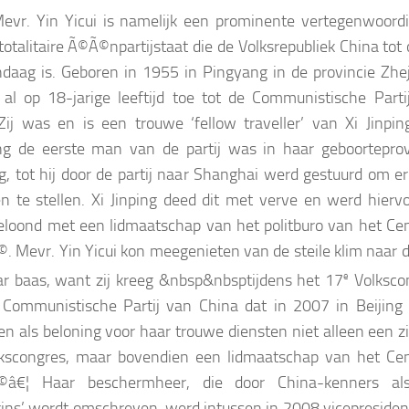
vr. Yin Yicui is namelijk een prominente vertegenwoordi
totalitaire Ã©Ã©npartijstaat die de Volksrepubliek China tot
daag is. Geboren in 1955 in Pingyang in de provincie Zhej
j al op 18-jarige leeftijd toe tot de Communistische Parti
Zij was en is een trouwe ‘fellow traveller’ van Xi Jinping
ng de eerste man van de partij was in haar geboorteprov
g, tot hij door de partij naar Shanghai werd gestuurd om er
n te stellen. Xi Jinping deed dit met verve en werd hiervo
loond met een lidmaatschap van het politburo van het Cen
. Mevr. Yin Yicui kon meegenieten van de steile klim naar d
r baas, want zij kreeg
&nbsp
&nbsptijdens het 17
e
Volksco
Communistische Partij van China dat in 2007 in Beijing
n als beloning voor haar trouwe diensten niet alleen een zi
kscongres, maar bovendien een lidmaatschap van het Cen
©â€¦ Haar beschermheer, die door China-kenners al
ins’ wordt omschreven, werd intussen in 2008 vicepresiden