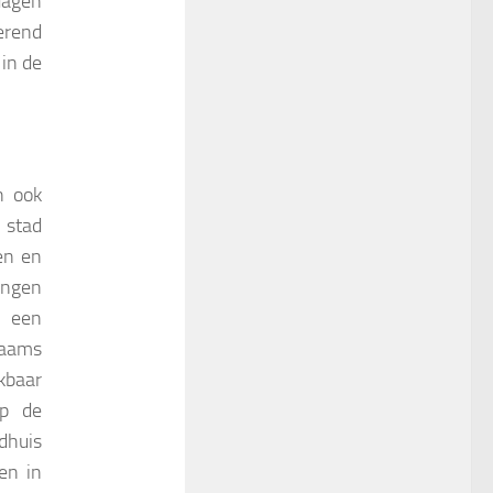
dagen
erend
in de
n ook
 stad
en en
angen
n een
laams
kbaar
op de
adhuis
en in