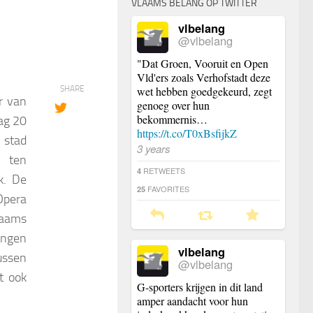
VLAAMS BELANG OP TWITTER
vlbelang
@vlbelang
"Dat Groen, Vooruit en Open
Vld'ers zoals Verhofstadt deze
SHARE
wet hebben goedgekeurd, zegt
r van
genoeg over hun
bekommernis…
ag 20
https://t.co/T0xBsfijkZ
 stad
3 years
n ten
RETWEETS
4
k. De
FAVORITES
25
Opera
laams
ingen
vlbelang
ussen
@vlbelang
t ook
G-sporters krijgen in dit land
amper aandacht voor hun