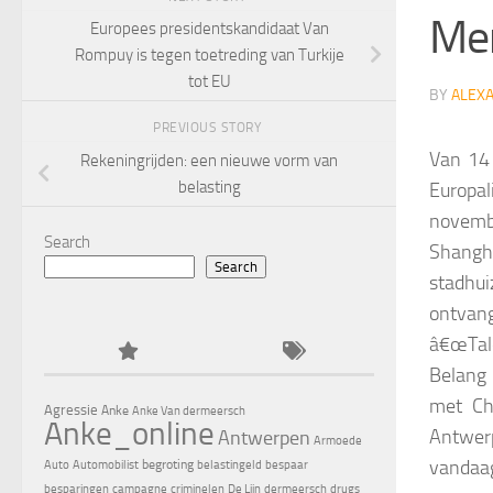
Men
Europees presidentskandidaat Van
Rompuy is tegen toetreding van Turkije
tot EU
BY
ALEX
PREVIOUS STORY
Van 14 
Rekeningrijden: een nieuwe vorm van
belasting
Europal
novembe
Search
Shangh
Search
stadhui
ontvan
â€œTal
Belang 
met Ch
Agressie
Anke
Anke Van dermeersch
Anke_online
Antwerp
Antwerpen
Armoede
vandaag
begroting
Auto
Automobilist
belastingeld
bespaar
besparingen
campagne
criminelen
De Lijn
dermeersch
drugs