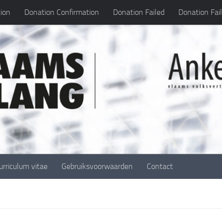
ion
Donation Confirmation
Donation Failed
Donation Fai
urriculum vitae
Gebruiksvoorwaarden
Contact