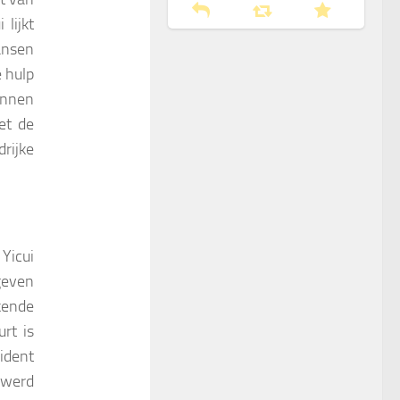
lijkt
ansen
e hulp
unnen
et de
rijke
Yicui
geven
ende
rt is
ident
 werd