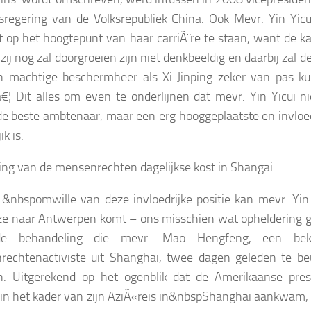
sregering van de Volksrepubliek China. Ook Mevr. Yin Yicui 
t op het hoogtepunt van haar carriÃ¨re te staan, want de k
zij nog zal doorgroeien zijn niet denkbeeldig en daarbij zal d
n machtige beschermheer als Xi Jinping zeker van pas k
¦ Dit alles om even te onderlijnen dat mevr. Yin Yicui ni
de beste ambtenaar, maar een erg hooggeplaatste en invloed
ik is.
ng van de mensenrechten dagelijkse kost in Shangai
s
&nbspomwille van deze invloedrijke positie kan mevr. Yin 
ze naar Antwerpen komt – ons misschien wat opheldering 
de behandeling die mevr. Mao Hengfeng, een bek
echtenactiviste uit Shanghai, twee dagen geleden te beu
n. Uitgerekend op het ogenblik dat de Amerikaanse pres
n het kader van zijn AziÃ«reis in
&nbspShanghai aankwam,