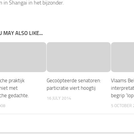
n in Shangai in het bijzonder.
 MAY ALSO LIKE...
che praktijk
Gecoöpteerde senatoren:
Vlaams Bel
 niet met
particratie viert hoogtij
interpreta
che gedachte.
begrip ‘lo
16 JULY 2014
008
5 OCTOBER 