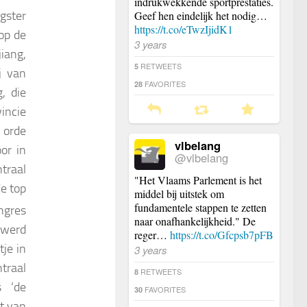
indrukwekkende sportprestaties.
gster
Geef hen eindelijk het nodig…
https://t.co/eTwzIjidK1
 op de
3 years
iang,
RETWEETS
5
j van
FAVORITES
28
, die
incie
 orde
vlbelang
or in
@vlbelang
traal
"Het Vlaams Parlement is het
e top
middel bij uitstek om
fundamentele stappen te zetten
ngres
naar onafhankelijkheid." De
 werd
reger…
https://t.co/Gfcpsb7pFB
tje in
3 years
traal
RETWEETS
8
s ‘de
FAVORITES
30
t van