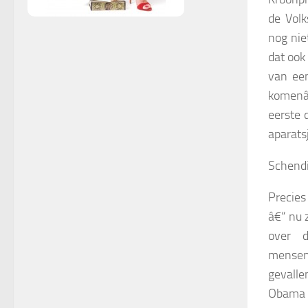
de Volk
nog nie
dat ook 
van ee
komenâ€
eerste 
aparatsj
Schendi
Precie
â€“ nu 
over 
mensenr
gevalle
Obama i