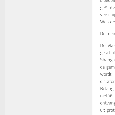
bloedb
geÃ¯nt
verschi
Wester
De men
De Vla
geschok
Shanga
de geme
wordt.
dictat
Belang
nietâ€
ontvang
uit pro