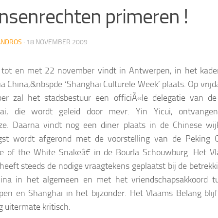
senrechten primeren !
ANDROS
·
18 NOVEMBER 2009
tot en met 22 november vindt in Antwerpen, in het kade
ia China,
&nbspde ‘Shanghai Culturele Week’ plaats. Op vrijd
r zal het stadsbestuur een officiÃ«le delegatie van de
ai, die wordt geleid door mevr. Yin Yicui, ontvange
ze. Daarna vindt nog een diner plaats in de Chinese wij
gst wordt afgerond met de voorstelling van de Peking 
e of the White Snakeâ€ in de Bourla Schouwburg. Het V
heeft steeds de nodige vraagtekens geplaatst bij de betrekk
ina in het algemeen en met het vriendschapsakkoord t
en en Shanghai in het bijzonder. Het Vlaams Belang blijf
 uitermate kritisch.