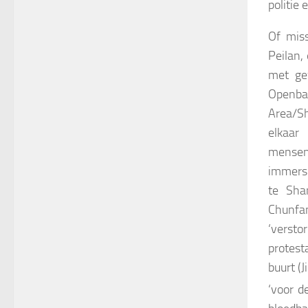
politie 
Of mis
Peilan,
met ge
Openba
Area/Sh
elkaar
mensen
immers
te Sha
Chunfa
‘verst
protest
buurt (
‘voor d