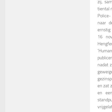
zij, s
tiental
Police-
naar d
ernstig
16 nov
Hengfen
‘Human 
publice
nadat z
geweige
gezinsp
en zat 
en een
standp
vrijgel