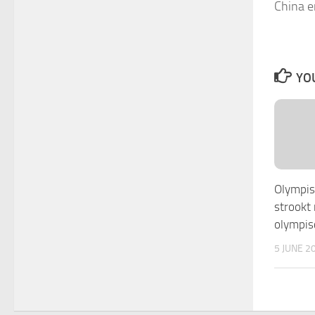
China e
YOU
Olympis
strookt
olympis
5 JUNE 2