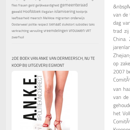
gemeenteraad
&nbspMe
files
frauen
geld
gelijkwaardigheid
islamisering
Hoofddoek
geweld
illegalen
kostprijs
van de 
onderwijs
leefbaarheid
meersch
Melkkoe
migranten
dag van
senaat
Oosterweel
politie
respect
sluikstort
subsidies
taks
trad zi
vrouwen
vreemdelingen
verkrachting
vervuiling
VRT
zwerfvuil
China. 
jarenla
Zhejian
2DE BOEK VAN ANKE VAN DERMEERSCH, NU TE
op zake
KOOP BIJ UITGEVERIJ EGMONT
2007 be
ComitÃ©
van haa
van de 
gehoude
het Vol
ComitÃ
Kroonpr