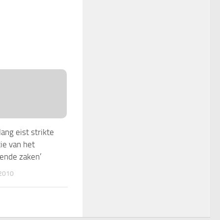
ang eist strikte
tie van het
pende zaken’
2010