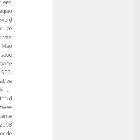
r een
aqiao
 werd
ar ze
d van
. Mao
satie
ma te
1988,
at ze
kind-
steerd
 twee
dente
 2008
or de