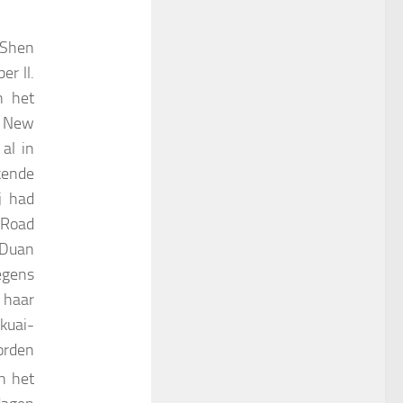
 Shen
er ll.
n het
g New
al in
ende
j had
 Road
 Duan
egens
haar
kuai-
orden
n het