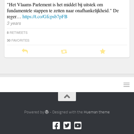
"Het Vlaams Parlement is het middel bij uitstek om
fundamentele stappen te zetten naar onafhankelijkheid." De
reger…
https://t.co/Gfcpsb7pFB
3 years
RETWEETS
8
FAVORITES
30
Powered by
- Designed with the
Hueman theme