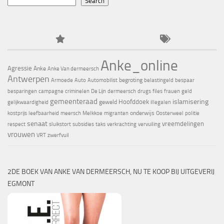
Search
Anke_online
Agressie
Anke
Anke Van dermeersch
Antwerpen
begroting
Armoede
Auto
Automobilist
belastingeld
bespaar
besparingen
campagne
criminelen
De Lijn
dermeersch
drugs
files
frauen
geld
gemeenteraad
islamisering
Hoofddoek
geweld
gelijkwaardigheid
illegalen
onderwijs
kostprijs
leefbaarheid
meersch
Melkkoe
migranten
Oosterweel
politie
senaat
vreemdelingen
respect
sluikstort
subsidies
taks
verkrachting
vervuiling
vrouwen
VRT
zwerfvuil
2DE BOEK VAN ANKE VAN DERMEERSCH, NU TE KOOP BIJ UITGEVERIJ
EGMONT