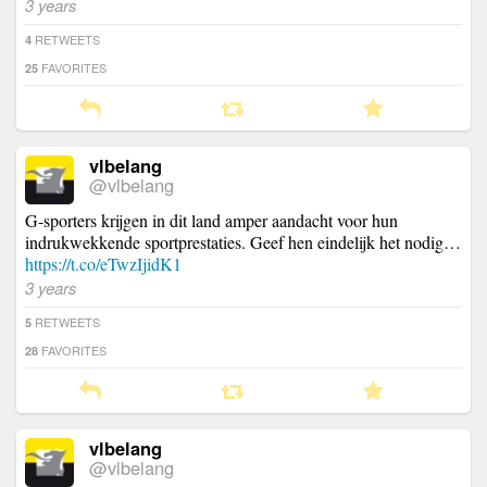
3 years
RETWEETS
4
FAVORITES
25
vlbelang
@vlbelang
G-sporters krijgen in dit land amper aandacht voor hun
indrukwekkende sportprestaties. Geef hen eindelijk het nodig…
https://t.co/eTwzIjidK1
3 years
RETWEETS
5
FAVORITES
28
vlbelang
@vlbelang