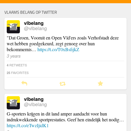
VLAAMS BELANG OP TWITTER
vlbelang
@vlbelang
"Dat Groen, Vooruit en Open Vld'ers zoals Verhofstadt deze
wet hebben goedgekeurd, zegt genoeg over hun
bekommernis…
https://t.co/T0xBsfijkZ
3 years
RETWEETS
4
FAVORITES
25
vlbelang
@vlbelang
G-sporters krijgen in dit land amper aandacht voor hun
indrukwekkende sportprestaties. Geef hen eindelijk het nodig…
https://t.co/eTwzIjidK1