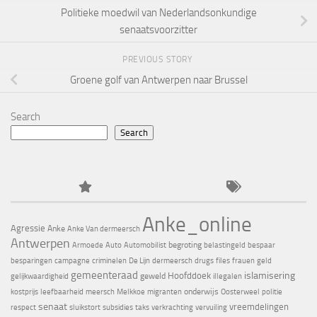
Politieke moedwil van Nederlandsonkundige
senaatsvoorzitter
PREVIOUS STORY
Groene golf van Antwerpen naar Brussel
Search
Search
Anke_online
Agressie
Anke
Anke Van dermeersch
Antwerpen
begroting
Armoede
Auto
Automobilist
belastingeld
bespaar
besparingen
campagne
criminelen
De Lijn
dermeersch
drugs
files
frauen
geld
gemeenteraad
islamisering
Hoofddoek
geweld
gelijkwaardigheid
illegalen
onderwijs
kostprijs
leefbaarheid
meersch
Melkkoe
migranten
Oosterweel
politie
senaat
vreemdelingen
respect
sluikstort
subsidies
taks
verkrachting
vervuiling