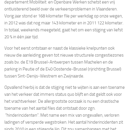
departement Mobiliteit en Openbare Werken schetst een vrij
ontluisterend beeld over de verkeersproblemen in Vlaanderen.
Vorig jaar stond er 168 kilometer file per werkdag op onze wegen,
in 2012 was dat nog maar 143 kilometer en in 2011 122 kilometer.
In totaal, weekends meegeteld, gaat het om een stijging van liefst
20 % in één jaar tijd.
Voor het eerst ontstaan er naast de klassieke knelpunten ook
nieuw die aanleiding geven tot nieuwe structurele congestiezones
zoals bv. de E19 Brussel-Antwerpen tussen Machelen en de
parking in Peutie of de E40 Oostende-Brussel (rijrichting Brussel)
tussen Sint-Denijs-Westrem en Zwijnaarde.
Opvallend hierbij is dat de stijging niet te wijten is aan een toename
van het verkeer dat immers status quo blijft en dat geldt ook voor
het vrachtverkeer. De allergrootste oorzaak is nu een drastische
toename van het aantal files dat ontstaat door zgn.
“hinderincidenten”. Met name een mix van ongevallen, verloren
ladingen of versperde wegstroken. Het aantal hinderincidenten zit
sinds 2010 in een stijgende lijn. Dit zou samenhangen met het