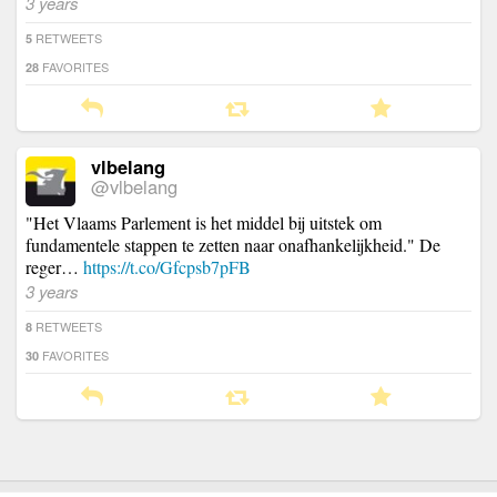
3 years
RETWEETS
5
FAVORITES
28
vlbelang
@vlbelang
"Het Vlaams Parlement is het middel bij uitstek om
fundamentele stappen te zetten naar onafhankelijkheid." De
reger…
https://t.co/Gfcpsb7pFB
3 years
RETWEETS
8
FAVORITES
30