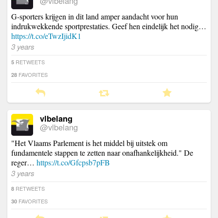
@vlbelang
G-sporters krijgen in dit land amper aandacht voor hun
indrukwekkende sportprestaties. Geef hen eindelijk het nodig…
https://t.co/eTwzIjidK1
3 years
RETWEETS
5
FAVORITES
28
vlbelang
@vlbelang
"Het Vlaams Parlement is het middel bij uitstek om
fundamentele stappen te zetten naar onafhankelijkheid." De
reger…
https://t.co/Gfcpsb7pFB
3 years
RETWEETS
8
FAVORITES
30