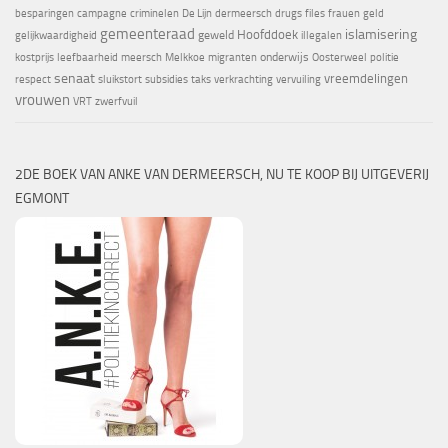
besparingen
campagne
criminelen
De Lijn
dermeersch
drugs
files
frauen
geld
gemeenteraad
islamisering
Hoofddoek
geweld
gelijkwaardigheid
illegalen
onderwijs
kostprijs
leefbaarheid
meersch
Melkkoe
migranten
Oosterweel
politie
senaat
vreemdelingen
respect
sluikstort
subsidies
taks
verkrachting
vervuiling
vrouwen
VRT
zwerfvuil
2DE BOEK VAN ANKE VAN DERMEERSCH, NU TE KOOP BIJ UITGEVERIJ
EGMONT