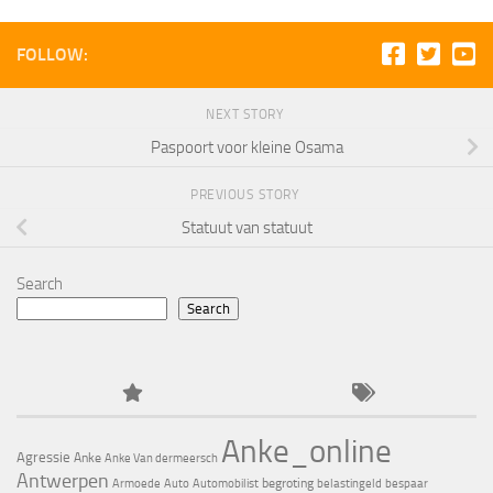
FOLLOW:
NEXT STORY
Paspoort voor kleine Osama
PREVIOUS STORY
Statuut van statuut
Search
Search
Anke_online
Agressie
Anke
Anke Van dermeersch
Antwerpen
begroting
Armoede
Auto
Automobilist
belastingeld
bespaar