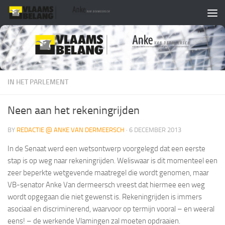
Skip to content
IN HET PARLEMENT
Neen aan het rekeningrijden
BY
REDACTIE @ ANKE VAN DERMEERSCH
·
6 DECEMBER 2013
In de Senaat werd een wetsontwerp voorgelegd dat een eerste
stap is op weg naar rekeningrijden. Weliswaar is dit momenteel een
zeer beperkte wetgevende maatregel die wordt genomen, maar
VB-senator Anke Van dermeersch vreest dat hiermee een weg
wordt opgegaan die niet gewenst is. Rekeningrijden is immers
asociaal en discriminerend, waarvoor op termijn vooral – en weeral
eens! – de werkende Vlamingen zal moeten opdraaien.