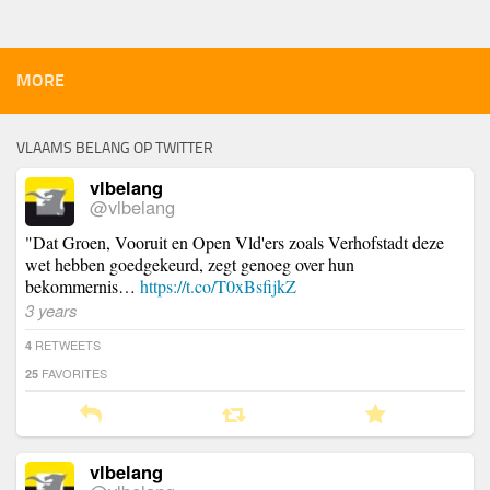
MORE
VLAAMS BELANG OP TWITTER
vlbelang
@vlbelang
"Dat Groen, Vooruit en Open Vld'ers zoals Verhofstadt deze
wet hebben goedgekeurd, zegt genoeg over hun
bekommernis…
https://t.co/T0xBsfijkZ
3 years
RETWEETS
4
FAVORITES
25
vlbelang