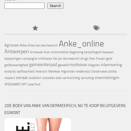
Search
Anke_online
Agressie
Anke
Anke Van dermeersch
Antwerpen
begroting
Armoede
Auto
Automobilist
belastingeld
bespaar
besparingen
campagne
criminelen
De Lijn
dermeersch
drugs
files
frauen
geld
gemeenteraad
islamisering
Hoofddoek
geweld
gelijkwaardigheid
illegalen
onderwijs
kostprijs
leefbaarheid
meersch
Melkkoe
migranten
Oosterweel
politie
senaat
vreemdelingen
respect
sluikstort
subsidies
taks
verkrachting
vervuiling
vrouwen
VRT
zwerfvuil
2DE BOEK VAN ANKE VAN DERMEERSCH, NU TE KOOP BIJ UITGEVERIJ
EGMONT