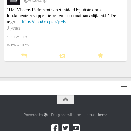
"Het Vlaams Parlement is het middel bij uitstek om
fundamentele stappen te zetten naar onafhankelijkheid." De
reger…
https://t.co/Gfcpsb7pFB
3 years
RETWEETS
8
FAVORITES
30
Powered by
- Designed with the
Hueman theme