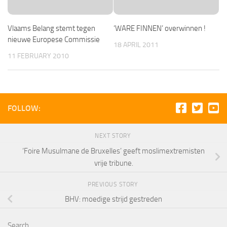
Vlaams Belang stemt tegen
‘WARE FINNEN’ overwinnen !
nieuwe Europese Commissie
18 APRIL 2011
11 FEBRUARY 2010
FOLLOW:
NEXT STORY
‘Foire Musulmane de Bruxelles’ geeft moslimextremisten
vrije tribune.
PREVIOUS STORY
BHV: moedige strijd gestreden
Search