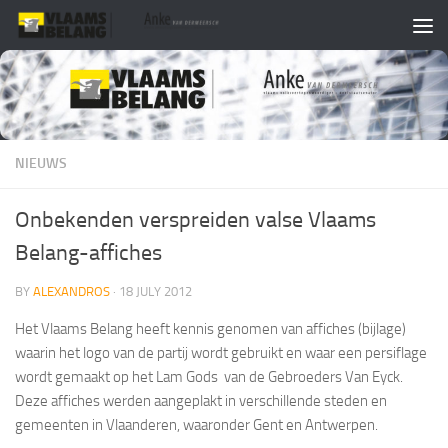
Skip to content
NIEUWS
Onbekenden verspreiden valse Vlaams
Belang-affiches
BY
ALEXANDROS
·
18 JULY 2012
Het Vlaams Belang heeft kennis genomen van affiches (bijlage)
waarin het logo van de partij wordt gebruikt en waar een persiflage
wordt gemaakt op het Lam Gods van de Gebroeders Van Eyck.
Deze affiches werden aangeplakt in verschillende steden en
gemeenten in Vlaanderen, waaronder Gent en Antwerpen.