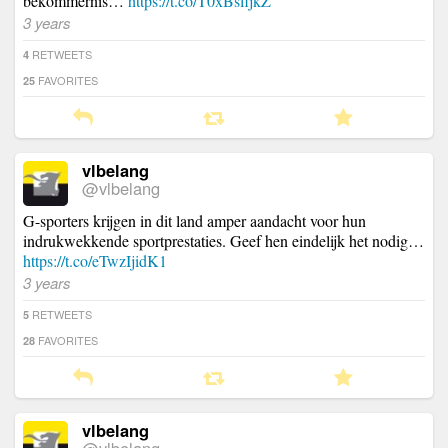
bekommernis…
https://t.co/T0xBsfijkZ
3 years
RETWEETS
4
FAVORITES
25
vlbelang
@vlbelang
G-sporters krijgen in dit land amper aandacht voor hun
indrukwekkende sportprestaties. Geef hen eindelijk het nodig…
https://t.co/eTwzIjidK1
3 years
RETWEETS
5
FAVORITES
28
vlbelang
@vlbelang