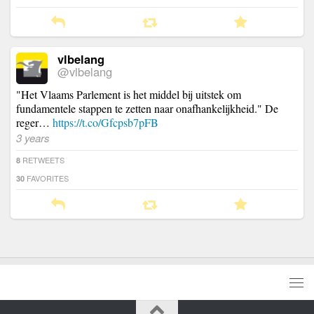
vlbelang
@vlbelang
"Het Vlaams Parlement is het middel bij uitstek om
fundamentele stappen te zetten naar onafhankelijkheid." De
reger…
https://t.co/Gfcpsb7pFB
3 years
RETWEETS
8
FAVORITES
30