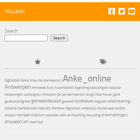
FOLLOW:
Search
Search
Anke_online
Agressie
Anke
Anke Van dermeersch
Antwerpen
begroting
Armoede
Auto
Automobilist
belastingeld
bespaar
besparingen
campagne
criminelen
De Lijn
dermeersch
drugs
files
frauen
geld
gemeenteraad
islamisering
Hoofddoek
geweld
gelijkwaardigheid
illegalen
onderwijs
kostprijs
leefbaarheid
meersch
Melkkoe
migranten
Oosterweel
politie
senaat
vreemdelingen
respect
sluikstort
subsidies
taks
verkrachting
vervuiling
vrouwen
VRT
zwerfvuil