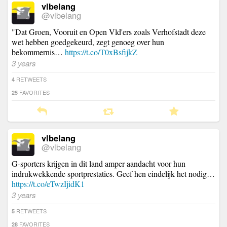
vlbelang
@vlbelang
"Dat Groen, Vooruit en Open Vld'ers zoals Verhofstadt deze
wet hebben goedgekeurd, zegt genoeg over hun
bekommernis…
https://t.co/T0xBsfijkZ
3 years
RETWEETS
4
FAVORITES
25
vlbelang
@vlbelang
G-sporters krijgen in dit land amper aandacht voor hun
indrukwekkende sportprestaties. Geef hen eindelijk het nodig…
https://t.co/eTwzIjidK1
3 years
RETWEETS
5
FAVORITES
28