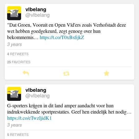
vlbelang
@vlbelang
"Dat Groen, Vooruit en Open Vld'ers zoals Verhofstadt deze
wet hebben goedgekeurd, zegt genoeg over hun
bekommernis…
https://t.co/T0xBsfijkZ
3 years
RETWEETS
4
FAVORITES
25
vlbelang
@vlbelang
G-sporters krijgen in dit land amper aandacht voor hun
indrukwekkende sportprestaties. Geef hen eindelijk het nodig…
https://t.co/eTwzIjidK1
3 years
RETWEETS
5