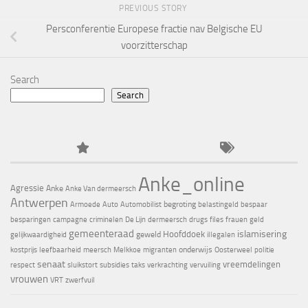
PREVIOUS STORY
Persconferentie Europese fractie nav Belgische EU
voorzitterschap
Search
Search
Anke_online
Agressie
Anke
Anke Van dermeersch
Antwerpen
begroting
Armoede
Auto
Automobilist
belastingeld
bespaar
besparingen
campagne
criminelen
De Lijn
dermeersch
drugs
files
frauen
geld
gemeenteraad
islamisering
Hoofddoek
geweld
gelijkwaardigheid
illegalen
onderwijs
kostprijs
leefbaarheid
meersch
Melkkoe
migranten
Oosterweel
politie
senaat
vreemdelingen
respect
sluikstort
subsidies
taks
verkrachting
vervuiling
vrouwen
VRT
zwerfvuil