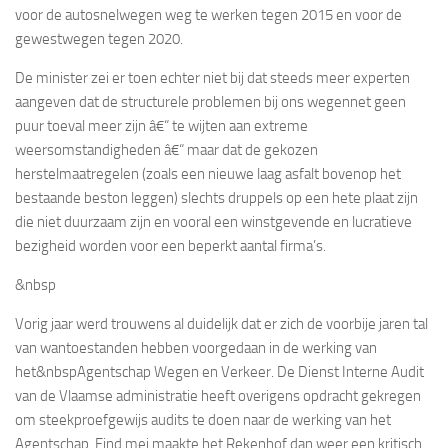
voor de autosnelwegen weg te werken tegen 2015 en voor de
gewestwegen tegen 2020.
De minister zei er toen echter niet bij dat steeds meer experten
aangeven dat de structurele problemen bij ons wegennet geen
puur toeval meer zijn â€“ te wijten aan extreme
weersomstandigheden â€“ maar dat de gekozen
herstelmaatregelen (zoals een nieuwe laag asfalt bovenop het
bestaande beston leggen) slechts druppels op een hete plaat zijn
die niet duurzaam zijn en vooral een winstgevende en lucratieve
bezigheid worden voor een beperkt aantal firma’s.
&nbsp
Vorig jaar werd trouwens al duidelijk dat er zich de voorbije jaren tal
van wantoestanden hebben voorgedaan in de werking van
het
&nbspAgentschap Wegen en Verkeer. De
Dienst Interne Audit
van de Vlaamse administratie heeft overigens opdracht gekregen
om steekproefgewijs audits te doen naar de werking van het
Agentschap. Eind mei maakte het Rekenhof dan weer een kritisch