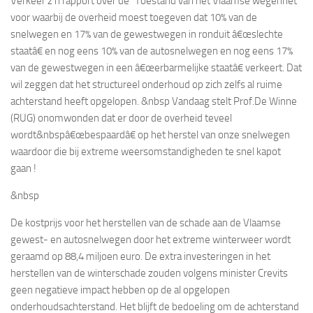
Verkeer z’n rapport over de “Toestand van het Vlaamse wegennet”
voor waarbij de overheid moest toegeven dat 10% van de
snelwegen en 17% van de gewestwegen in ronduit â€œslechte
staatâ€ en nog eens 10% van de autosnelwegen en nog eens 17%
van de gewestwegen in een â€œerbarmelijke staatâ€ verkeert. Dat
wil zeggen dat het structureel onderhoud op zich zelfs al ruime
achterstand heeft opgelopen.
&nbsp
Vandaag stelt Prof.De Winne
(RUG) onomwonden dat er door de overheid teveel
wordt
&nbspâ€œbespaardâ€ op het herstel van onze snelwegen
waardoor die bij extreme weersomstandigheden te snel kapot
gaan !
&nbsp
De kostprijs voor het herstellen van de schade aan de Vlaamse
gewest- en autosnelwegen door het extreme winterweer wordt
geraamd op 88,4 miljoen euro. De extra investeringen in het
herstellen van de winterschade zouden volgens minister Crevits
geen negatieve impact hebben op de al opgelopen
onderhoudsachterstand. Het blijft de bedoeling om de achterstand