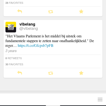
FAVORITES
28
vlbelang
@vlbelang
"Het Vlaams Parlement is het middel bij uitstek om
fundamentele stappen te zetten naar onafhankelijkheid." De
reger…
https://t.co/Gfcpsb7pFB
3 years
RETWEETS
8
FAVORITES
30