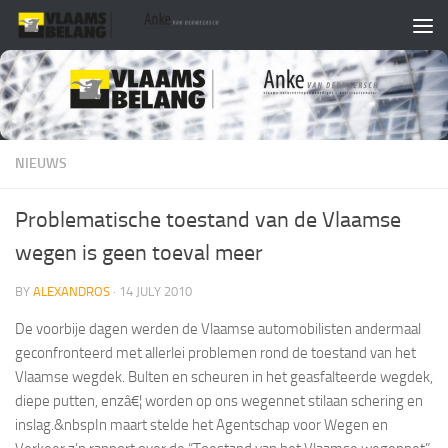
Skip to content
NIEUWS
Problematische toestand van de Vlaamse
wegen is geen toeval meer
BY
ALEXANDROS
·
14 JULY 2010
De voorbije dagen werden de Vlaamse automobilisten andermaal
geconfronteerd met allerlei problemen rond de toestand van het
Vlaamse wegdek. Bulten en scheuren in het geasfalteerde wegdek,
diepe putten, enzâ€¦ worden op ons wegennet stilaan schering en
inslag.
&nbspIn maart stelde het Agentschap voor Wegen en