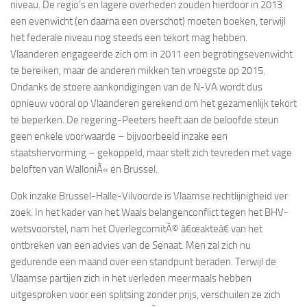
niveau. De regio’s en lagere overheden zouden hierdoor in 2013
een evenwicht (en daarna een overschot) moeten boeken, terwijl
het federale niveau nog steeds een tekort mag hebben.
Vlaanderen engageerde zich om in 2011 een begrotingsevenwicht
te bereiken, maar de anderen mikken ten vroegste op 2015.
Ondanks de stoere aankondigingen van de N-VA wordt dus
opnieuw vooral op Vlaanderen gerekend om het gezamenlijk tekort
te beperken. De regering-Peeters heeft aan de beloofde steun
geen enkele voorwaarde – bijvoorbeeld inzake een
staatshervorming – gekoppeld, maar stelt zich tevreden met vage
beloften van WalloniÃ« en Brussel.
Ook inzake Brussel-Halle-Vilvoorde is Vlaamse rechtlijnigheid ver
zoek. In het kader van het Waals belangenconflict tegen het BHV-
wetsvoorstel, nam het OverlegcomitÃ© â€œakteâ€ van het
ontbreken van een advies van de Senaat. Men zal zich nu
gedurende een maand over een standpunt beraden. Terwijl de
Vlaamse partijen zich in het verleden meermaals hebben
uitgesproken voor een splitsing zonder prijs, verschuilen ze zich