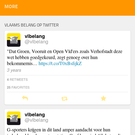
MORE
VLAAMS BELANG OP TWITTER
vlbelang
@vlbelang
"Dat Groen, Vooruit en Open Vld'ers zoals Verhofstadt deze
wet hebben goedgekeurd, zegt genoeg over hun
bekommernis…
https://t.co/T0xBsfijkZ
3 years
RETWEETS
4
FAVORITES
25
vlbelang
@vlbelang
G-sporters krijgen in dit land amper aandacht voor hun