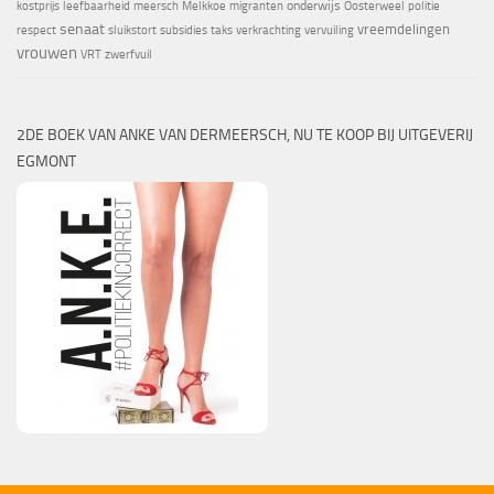
onderwijs
kostprijs
leefbaarheid
meersch
Melkkoe
migranten
Oosterweel
politie
senaat
vreemdelingen
respect
sluikstort
subsidies
taks
verkrachting
vervuiling
vrouwen
VRT
zwerfvuil
2DE BOEK VAN ANKE VAN DERMEERSCH, NU TE KOOP BIJ UITGEVERIJ
EGMONT