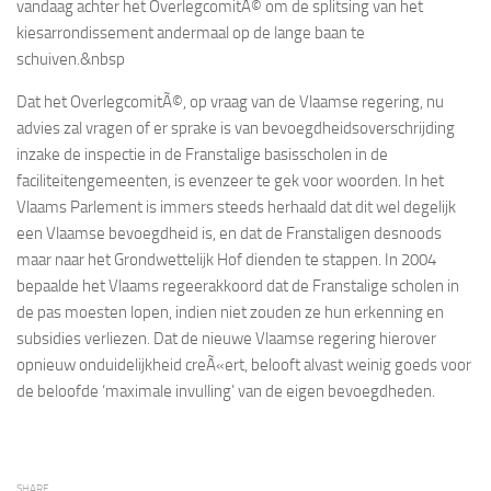
vandaag achter het OverlegcomitÃ© om de splitsing van het
kiesarrondissement andermaal op de lange baan te
schuiven.
&nbsp
Dat het OverlegcomitÃ©, op vraag van de Vlaamse regering, nu
advies zal vragen of er sprake is van bevoegdheidsoverschrijding
inzake de inspectie in de Franstalige basisscholen in de
faciliteitengemeenten, is evenzeer te gek voor woorden. In het
Vlaams Parlement is immers steeds herhaald dat dit wel degelijk
een Vlaamse bevoegdheid is, en dat de Franstaligen desnoods
maar naar het Grondwettelijk Hof dienden te stappen. In 2004
bepaalde het Vlaams regeerakkoord dat de Franstalige scholen in
de pas moesten lopen, indien niet zouden ze hun erkenning en
subsidies verliezen. Dat de nieuwe Vlaamse regering hierover
opnieuw onduidelijkheid creÃ«ert, belooft alvast weinig goeds voor
de beloofde ‘maximale invulling’ van de eigen bevoegdheden.
SHARE