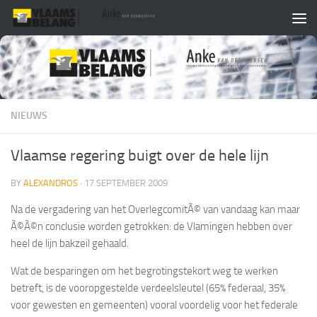
Skip to content
NIEUWS
Vlaamse regering buigt over de hele lijn
BY
ALEXANDROS
·
17 SEPTEMBER 2009
Na de vergadering van het OverlegcomitÃ© van vandaag kan maar
Ã©Ã©n conclusie worden getrokken: de Vlamingen hebben over
heel de lijn bakzeil gehaald.
Wat de besparingen om het begrotingstekort weg te werken
betreft, is de vooropgestelde verdeelsleutel (65% federaal, 35%
voor gewesten en gemeenten) vooral voordelig voor het federale