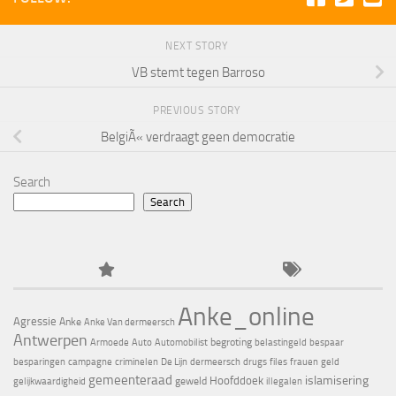
NEXT STORY
VB stemt tegen Barroso
PREVIOUS STORY
BelgiÃ« verdraagt geen democratie
Search
Search
Anke_online
Agressie
Anke
Anke Van dermeersch
Antwerpen
begroting
Armoede
Auto
Automobilist
belastingeld
bespaar
besparingen
campagne
criminelen
De Lijn
dermeersch
drugs
files
frauen
geld
gemeenteraad
islamisering
Hoofddoek
geweld
gelijkwaardigheid
illegalen