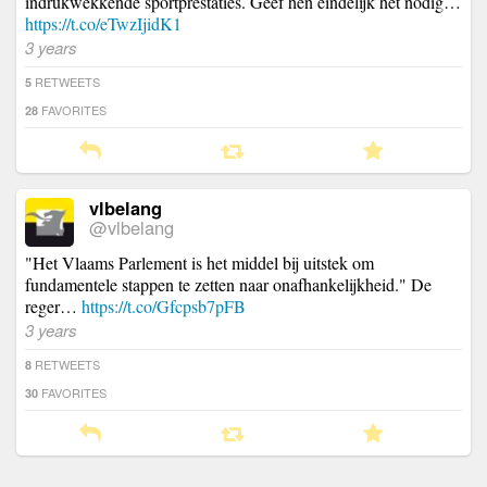
indrukwekkende sportprestaties. Geef hen eindelijk het nodig…
https://t.co/eTwzIjidK1
3 years
RETWEETS
5
FAVORITES
28
vlbelang
@vlbelang
"Het Vlaams Parlement is het middel bij uitstek om
fundamentele stappen te zetten naar onafhankelijkheid." De
reger…
https://t.co/Gfcpsb7pFB
3 years
RETWEETS
8
FAVORITES
30