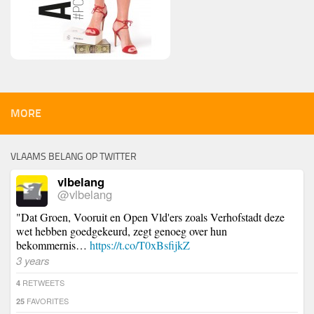
MORE
VLAAMS BELANG OP TWITTER
vlbelang
@vlbelang
"Dat Groen, Vooruit en Open Vld'ers zoals Verhofstadt deze
wet hebben goedgekeurd, zegt genoeg over hun
bekommernis…
https://t.co/T0xBsfijkZ
3 years
RETWEETS
4
FAVORITES
25