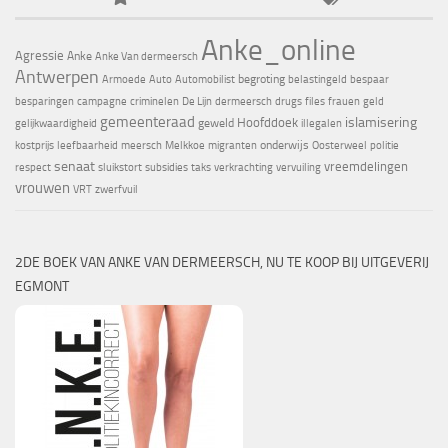
Anke_online
Agressie
Anke
Anke Van dermeersch
Antwerpen
begroting
Armoede
Auto
Automobilist
belastingeld
bespaar
besparingen
campagne
criminelen
De Lijn
dermeersch
drugs
files
frauen
geld
gemeenteraad
islamisering
Hoofddoek
geweld
gelijkwaardigheid
illegalen
onderwijs
kostprijs
leefbaarheid
meersch
Melkkoe
migranten
Oosterweel
politie
senaat
vreemdelingen
respect
sluikstort
subsidies
taks
verkrachting
vervuiling
vrouwen
VRT
zwerfvuil
2DE BOEK VAN ANKE VAN DERMEERSCH, NU TE KOOP BIJ UITGEVERIJ
EGMONT