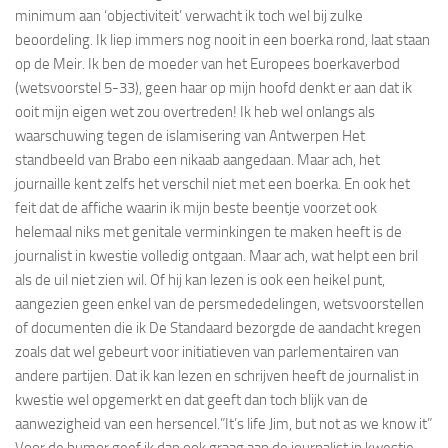
minimum aan ‘objectiviteit’ verwacht ik toch wel bij zulke
beoordeling. Ik liep immers nog nooit in een boerka rond, laat staan
op de Meir. Ik ben de moeder van het Europees boerkaverbod
(wetsvoorstel 5-33), geen haar op mijn hoofd denkt er aan dat ik
ooit mijn eigen wet zou overtreden! Ik heb wel onlangs als
waarschuwing tegen de islamisering van Antwerpen Het
standbeeld van Brabo een nikaab aangedaan. Maar ach, het
journaille kent zelfs het verschil niet met een boerka. En ook het
feit dat de affiche waarin ik mijn beste beentje voorzet ook
helemaal niks met genitale verminkingen te maken heeft is de
journalist in kwestie volledig ontgaan. Maar ach, wat helpt een bril
als de uil niet zien wil. Of hij kan lezen is ook een heikel punt,
aangezien geen enkel van de persmededelingen, wetsvoorstellen
of documenten die ik De Standaard bezorgde de aandacht kregen
zoals dat wel gebeurt voor initiatieven van parlementairen van
andere partijen. Dat ik kan lezen en schrijven heeft de journalist in
kwestie wel opgemerkt en dat geeft dan toch blijk van de
aanwezigheid van een hersencel.”It’s life Jim, but not as we know it”
Voor de humor geef ik dan ook graag aan de journalist in kwestie