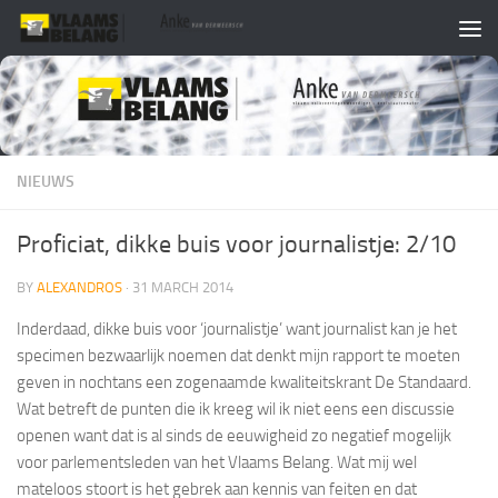
Skip to content
NIEUWS
Proficiat, dikke buis voor journalistje: 2/10
BY
ALEXANDROS
·
31 MARCH 2014
Inderdaad, dikke buis voor ‘journalistje’ want journalist kan je het
specimen bezwaarlijk noemen dat denkt mijn rapport te moeten
geven in nochtans een zogenaamde kwaliteitskrant De Standaard.
Wat betreft de punten die ik kreeg wil ik niet eens een discussie
openen want dat is al sinds de eeuwigheid zo negatief mogelijk
voor parlementsleden van het Vlaams Belang. Wat mij wel
mateloos stoort is het gebrek aan kennis van feiten en dat