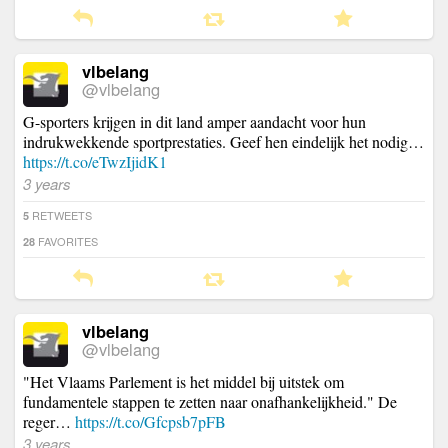
vlbelang
@vlbelang
G-sporters krijgen in dit land amper aandacht voor hun
indrukwekkende sportprestaties. Geef hen eindelijk het nodig…
https://t.co/eTwzIjidK1
3 years
RETWEETS
5
FAVORITES
28
vlbelang
@vlbelang
"Het Vlaams Parlement is het middel bij uitstek om
fundamentele stappen te zetten naar onafhankelijkheid." De
reger…
https://t.co/Gfcpsb7pFB
3 years