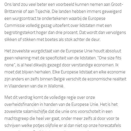
Ons land zou veel beter een voorbeeld kunnen nemen aan Groot-
Brittannië of aan Tsjechië. Die landen hebben immers geweigerd
een wurgcontract te ondertekenen waarbij de Europese
Commissie volledig gezag uitoefent over lidstaten met een
begrotingstekort hoger dan drie procent. Dat wordt dan vervolgens
slikken of stikken met boetes als stok achter de deur.
Het zoveelste wurgdictaat van de Europese Unie houdt absoluut
geen rekening met de specificiteit van de lidstaten. “One size fits
none”, is al heel dikwijls gezegd door verstandige economen. Ik
moet dat blijven herhalen. Elke Europese lidstaat en elke economie
zijn anders en zelfs binnen België verschilt de economische realiteit
in Vlaanderen van die in Wallonië.
Met dit verdrag komt de volledige regie over onze
overheidsfinanciën in handen van de Europese Unie. Het is het
zoveelste salamischijfje dat die unie ons voorschotelt in een
machtsgreep die heel ver gaat, onder meer zelfs al door voor te
schrijven welke potjes olijfolie er al dan niet op onze horecatafels