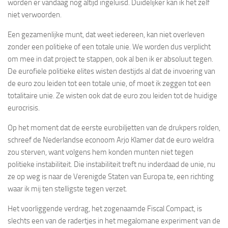
worden er vandaag nog altijd ingeluisd. Duidelijker kan ik het zelf
niet verwoorden.
Een gezamenlijke munt, dat weet iedereen, kan niet overleven
zonder een politieke of een totale unie. We worden dus verplicht
om mee in dat project te stappen, ook al ben ik er absoluut tegen.
De eurofiele politieke elites wisten destijds al dat de invoering van
de euro zou leiden tot een totale unie, of moet ik zeggen tot een
totalitaire unie. Ze wisten ook dat de euro zou leiden tot de huidige
eurocrisis.
Op het moment dat de eerste eurobiljetten van de drukpers rolden,
schreef de Nederlandse econoom Arjo Klamer dat de euro weldra
zou sterven, want volgens hem konden munten niet tegen
politieke instabiliteit. Die instabiliteit treft nu inderdaad de unie, nu
ze op weg is naar de Verenigde Staten van Europa te, een richting
waar ik mij ten stelligste tegen verzet.
Het voorliggende verdrag, het zogenaamde Fiscal Compact, is
slechts een van de radertjes in het megalomane experiment van de