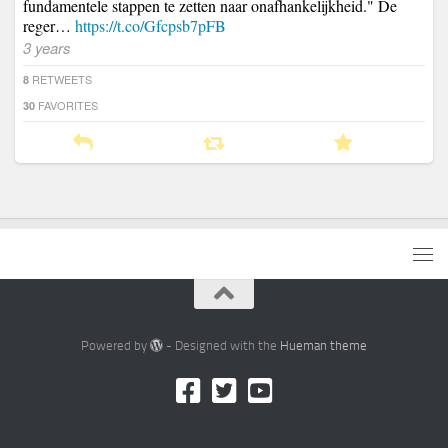
fundamentele stappen te zetten naar onafhankelijkheid." De
reger…
https://t.co/Gfcpsb7pFB
3 years
RETWEETS
8
FAVORITES
30
Powered by
- Designed with the
Hueman theme