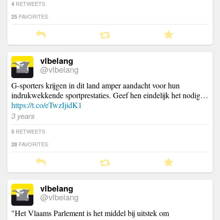
RETWEETS
4
FAVORITES
25
vlbelang
@vlbelang
G-sporters krijgen in dit land amper aandacht voor hun
indrukwekkende sportprestaties. Geef hen eindelijk het nodig…
https://t.co/eTwzIjidK1
3 years
RETWEETS
5
FAVORITES
28
vlbelang
@vlbelang
"Het Vlaams Parlement is het middel bij uitstek om