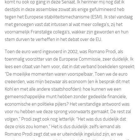
komt nu ook op gang in deze Senaat. Ik herinner mij nog dat ik
destijds in deze assemblee zowat als enige gefulmineerd heb
tegen het Europese stabiliteitsmechanisme (ESM). Ik stel vandaag
met genoegen vast dat intussen al wat meer collega’s, zij het
voornamelijk Franstalige collega’s, wakker zijn geworden en hun
stem durven te verheffen in het debat over de EU.
Toen de euro werd ingevoerd in 2002, was Romano Prodi, als
toenmalig voorzitter van de Europese Commissie, zeer duidelijk. Ik
lees een citaat van hem voor, dat in dat verband boekdelen spreekt:
“De moeilijke momenten waren voorspelbaar. Toen we de euro
creëerden, was mijn bezwaar als econoom (en ik besprak dit met
Kohl en met alle andere staatshoofden): hoe kunnen we een
gemeenschappelijke munt hebben zonder gedeelde financiële,
economische en politieke pijlers? Het verstandige antwoord was:
voor nu hebben we deze sprong voorwaarts gemaakt. De rest zal
volgen.” Prodi zegt ook nog letterlijk: “Het was dus duidelijk dat
deze crisis zou komen.” Het is dus duidelijk: zelfs iemand als
Romano Prodi zegt dat we er uiteindelijk ingeluisd zijn, en we