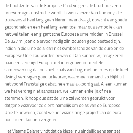
de hoofdzetel van de Europese Raad volgens de brochures een
urnevormige constructie wordt. Ik wens keizer Van Rompuy, die
trouwens al heel lang geen kleren meer draagt, oprecht een goede
gezondheid en een heel lang leven toe, maar qua symboliek kan
het wel tellen, een gigantische Europese urne midden in Brussel.
De 327 miljoen die ervoor nodig zijn, zouden goed besteed zijn,
indien in die urne de al dan niet symbolische as van de euro en de
Europese Unie zou worden bewaard. Dan kunnen wij terugkeren
naar een verenigd Europa met intergouvernementele
samenwerking dat ons niet, zoals vandaag, met het mes op de keel
dwingt verdragen goed te keuren, waarmee niemand, zo blijkt uit
het vooral Franstalige debat, helemaal akkoord gaat. Alleen kunnen
we het verdrag niet aanpassen, we kunnen enkel ja of nee
stemmen. Ik hoop dus dat de urne zal worden gebruikt voor
datgene waarvoor ze dient, namelijk om de as van de Europese
Unie te bewaren, zodat we het waanzinnige project van de euro
nooit meer kunnen vergeten.
Het Vlaams Belang vindt dat de kiezer nu eindelijk eens aan zet