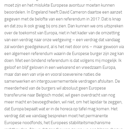
moet zijn en het mislukte Europese avontuur moeten kunnen
beoordelen. In Engeland heeft David Cameron daartoe een aanzet
gegeven met de belofte van een referendum in 2017. Dat is knap
en dat zou ik ook graag bij ons zien. Dan kunnen we ons uitspreken
over de toekomst van Europa, niet in het kader van de omzetting
van een verdrag naar onze wetgeving – een verdrag dat vandaag
zal worden goedgekeurd, al is het niet door ons – maar gewoon via
een algemeen referendum waarin de Europese burger zijn zeg kan
doen. Met een bindend referendum is dat volgens mij mogelijk. Ik
geloof en blijf geloven in een welvarend en vreedzaam Europa,
maar dan een van vrije en vooral soevereine naties die
samenwerken en intergouvernementele verdragen afsluiten. De
meerderheid van de burgers wil absoluut geen Europese
transferunie naar Belgisch model, wil geen overdracht van nog
meer macht en bevoegdheden, wil niet, om het lapidair te zeggen,
dat Europa bepaalt wat er in de horeca op tafel mag komen. Het
verdrag dat we vandaag bespreken moet het permanente
Europese noodfonds, het Europees stabiliteitsmechanisme