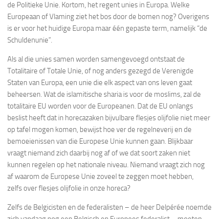
de Politieke Unie. Kortom, het regent unies in Europa. Welke
Europeaan of Vlaming ziet het bos door de bomen nog? Overigens
is er voor het huidige Europa maar één gepaste term, namelijk “de
Schuldenunie”.
Als al die unies samen worden samengevoegd ontstaat de
Totalitaire of Totale Unie, of nog anders gezegd de Verenigde
Staten van Europa, een unie die elk aspect van ons leven gaat
beheersen. Wat de islamitische sharia is voor de moslims, zal de
totalitaire EU worden voor de Europeanen. Dat de EU onlangs
beslist heeft dat in horecazaken bijvulbare flesjes olijfolie niet meer
op tafel mogen komen, bewijst hoe ver de regelneverij en de
bemoeienissen van die Europese Unie kunnen gaan. Blijkbaar
vraagt niemand zich daarbij nog af of we dat soort zaken niet
kunnen regelen op het nationale niveau. Niemand vraagt zich nog
af waarom de Europese Unie zoveel te zeggen moet hebben,
zelfs over flesjes olijfolie in onze horeca?
Zelfs de Belgicisten en de federalisten – de heer Delpérée noemde
zich vandaag nog een Belgisch en Europees federalist – moeten