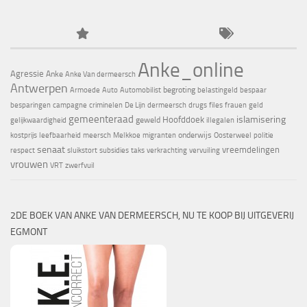
Anke_online
Agressie
Anke
Anke Van dermeersch
Antwerpen
begroting
Armoede
Auto
Automobilist
belastingeld
bespaar
besparingen
campagne
criminelen
De Lijn
dermeersch
drugs
files
frauen
geld
gemeenteraad
islamisering
Hoofddoek
geweld
gelijkwaardigheid
illegalen
onderwijs
kostprijs
leefbaarheid
meersch
Melkkoe
migranten
Oosterweel
politie
senaat
vreemdelingen
respect
sluikstort
subsidies
taks
verkrachting
vervuiling
vrouwen
VRT
zwerfvuil
2DE BOEK VAN ANKE VAN DERMEERSCH, NU TE KOOP BIJ UITGEVERIJ
EGMONT