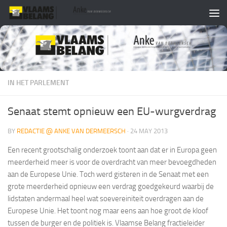
Skip to content
IN HET PARLEMENT
Senaat stemt opnieuw een EU-wurgverdrag
BY
REDACTIE @ ANKE VAN DERMEERSCH
·
24 MAY 2013
Een recent grootschalig onderzoek toont aan dat er in Europa geen
meerderheid meer is voor de overdracht van meer bevoegdheden
aan de Europese Unie. Toch werd gisteren in de Senaat met een
grote meerderheid opnieuw een verdrag goedgekeurd waarbij de
lidstaten andermaal heel wat soevereiniteit overdragen aan de
Europese Unie. Het toont nog maar eens aan hoe groot de kloof
tussen de burger en de politiek is. Vlaamse Belang fractieleider