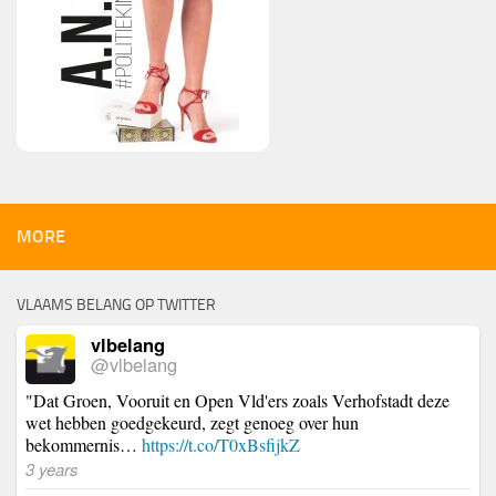
MORE
VLAAMS BELANG OP TWITTER
vlbelang
@vlbelang
"Dat Groen, Vooruit en Open Vld'ers zoals Verhofstadt deze
wet hebben goedgekeurd, zegt genoeg over hun
bekommernis…
https://t.co/T0xBsfijkZ
3 years