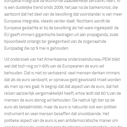
Europese integratie de economie daadwerkelijk versterkt heeft. Er
is een duidelijke trend sinds 2009, het jaar na de bankencrisis, die
aantoont dat het deel van de bevolking dat voorstander is van meer
Europese integratie, steeds verder daalt. Nochtans wordt de
Europese gedachte er bij de bevolking als het ware ingelepeld: de
EU geeft immers gigantische bedragen uit aan propaganda, zoals
bijvoorbeeld onlangs ter gelegenheid van de zogenaamde
Europadag die op 9 mei is gehouden.
Uit onderzoek van het Amerikaanse onderzoeksbureau PEW blijkt
wel dat toch nog zo’n 60% van de Europeanen de euro wil
behouden. Dat is niet zo verbazend: veel mensen denken immers
dat als de euro verdwijnt, er opnieuw geld gewisseld moet worden
als men op reis gaat. Ik begrijp dat dat aspect van de euro, dat het
reizen aanzienlijk vergemakkelijkt heeft, ertoe leidt dat 60 % van de
mensen de euro alsnog wil behouden. De nadruk ligt dan op de
euro als betaalmiddel, maar de euro is natuurlijk ook een politiek
instrument en veel mensen beseffen dat onvoldoende. Het
politieke aspect van de euro is een antidemocratische manier om