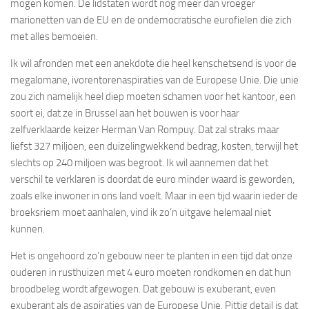
mogen komen. De lidstaten wordt nog meer dan vroeger
marionetten van de EU en de ondemocratische eurofielen die zich
met alles bemoeien.
Ik wil afronden met een anekdote die heel kenschetsend is voor de
megalomane, ivorentorenaspiraties van de Europese Unie. Die unie
zou zich namelijk heel diep moeten schamen voor het kantoor, een
soort ei, dat ze in Brussel aan het bouwen is voor haar
zelfverklaarde keizer Herman Van Rompuy. Dat zal straks maar
liefst 327 miljoen, een duizelingwekkend bedrag, kosten, terwijl het
slechts op 240 miljoen was begroot. Ik wil aannemen dat het
verschil te verklaren is doordat de euro minder waard is geworden,
zoals elke inwoner in ons land voelt. Maar in een tijd waarin ieder de
broeksriem moet aanhalen, vind ik zo’n uitgave helemaal niet
kunnen.
Het is ongehoord zo’n gebouw neer te planten in een tijd dat onze
ouderen in rusthuizen met 4 euro moeten rondkomen en dat hun
broodbeleg wordt afgewogen. Dat gebouw is exuberant, even
exuberant als de aspiraties van de Europese Unie. Pittig detail is dat