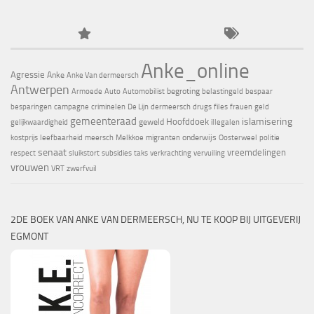
Anke_online
Agressie
Anke
Anke Van dermeersch
Antwerpen
begroting
Armoede
Auto
Automobilist
belastingeld
bespaar
besparingen
campagne
criminelen
De Lijn
dermeersch
drugs
files
frauen
geld
gemeenteraad
islamisering
Hoofddoek
geweld
gelijkwaardigheid
illegalen
onderwijs
kostprijs
leefbaarheid
meersch
Melkkoe
migranten
Oosterweel
politie
senaat
vreemdelingen
respect
sluikstort
subsidies
taks
verkrachting
vervuiling
vrouwen
VRT
zwerfvuil
2DE BOEK VAN ANKE VAN DERMEERSCH, NU TE KOOP BIJ UITGEVERIJ
EGMONT