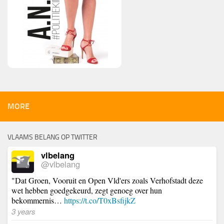
MORE
VLAAMS BELANG OP TWITTER
vlbelang
@vlbelang
"Dat Groen, Vooruit en Open Vld'ers zoals Verhofstadt deze
wet hebben goedgekeurd, zegt genoeg over hun
bekommernis…
https://t.co/T0xBsfijkZ
3 years