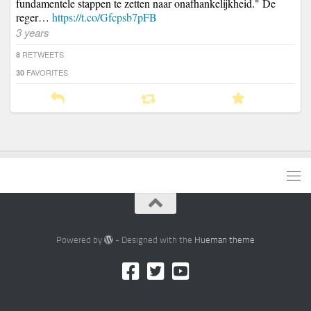
fundamentele stappen te zetten naar onafhankelijkheid." De
reger…
https://t.co/Gfcpsb7pFB
3 years
RETWEETS
8
FAVORITES
30
Powered by
- Designed with the
Hueman theme