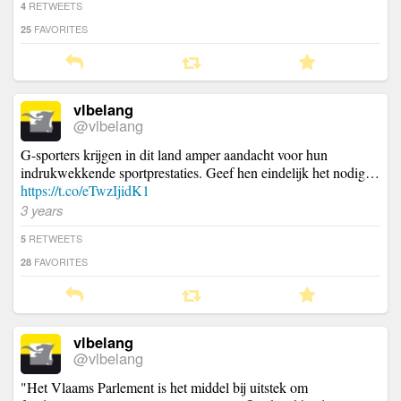
RETWEETS
4
FAVORITES
25
vlbelang
@vlbelang
G-sporters krijgen in dit land amper aandacht voor hun
indrukwekkende sportprestaties. Geef hen eindelijk het nodig…
https://t.co/eTwzIjidK1
3 years
RETWEETS
5
FAVORITES
28
vlbelang
@vlbelang
"Het Vlaams Parlement is het middel bij uitstek om