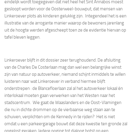
eindelijk wordt toegegeven dat niet heel het Sint Annabos moest
gesloopt worden voor de Oosterweel-bouwput, dat mensen van
Linkeroever plots als kinderen gelukkig zijn. Integendeel het is een
illustratie van de arrogante manier waarop de bewoners jarenlang
uit de hoogte werden afgescheept toen ze de evidentie hiervan op
tafel bleven leggen.
Linkeroever blijft in dit dossier zeer terughoudend. De afsluiting
van de Charles De Costerlaan mag dan wel een belangrijke winst
zijn van natuur op autoverkeer, niemand schijnt inmiddels te willen
luisteren naar wat Linkeroever in verband hiermee blijft
onderstrepen : de Blancefloerlaan zal al het autoverkeer lokaal én
interlokaal moeten gaan verwerken van het Westen naar het
stadscentrum. Wie gaat de Waaslanders en de Oost-Vlamingen
die nu in dichte drommen op de vierbaanse weg staan aan te
schuiven, verplichten om de Kennedy in te rijden? Het is niet
omdat u een parkeergarage bouwt dat deze kwestie ten gronde zal
opgelost geraken. Iedere poging tot dialoog botst op een