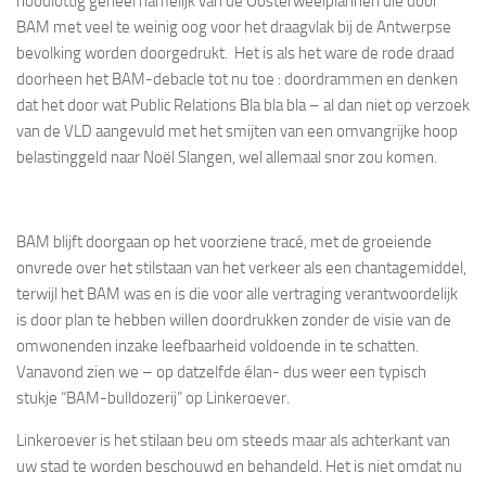
noodlottig geheel namelijk van de Oosterweelplannen die door
BAM met veel te weinig oog voor het draagvlak bij de Antwerpse
bevolking worden doorgedrukt. Het is als het ware de rode draad
doorheen het BAM-debacle tot nu toe : doordrammen en denken
dat het door wat Public Relations Bla bla bla – al dan niet op verzoek
van de VLD aangevuld met het smijten van een omvangrijke hoop
belastinggeld naar Noël Slangen, wel allemaal snor zou komen.
BAM blijft doorgaan op het voorziene tracé, met de groeiende
onvrede over het stilstaan van het verkeer als een chantagemiddel,
terwijl het BAM was en is die voor alle vertraging verantwoordelijk
is door plan te hebben willen doordrukken zonder de visie van de
omwonenden inzake leefbaarheid voldoende in te schatten.
Vanavond zien we – op datzelfde élan- dus weer een typisch
stukje “BAM-bulldozerij” op Linkeroever.
Linkeroever is het stilaan beu om steeds maar als achterkant van
uw stad te worden beschouwd en behandeld. Het is niet omdat nu