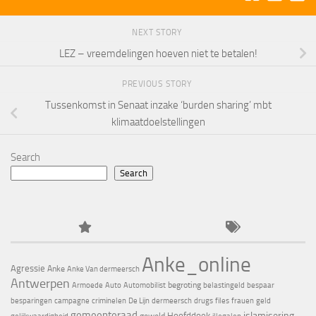
NEXT STORY
LEZ – vreemdelingen hoeven niet te betalen!
PREVIOUS STORY
Tussenkomst in Senaat inzake ‘burden sharing’ mbt
klimaatdoelstellingen
Search
Search
Anke_online
Agressie
Anke
Anke Van dermeersch
Antwerpen
begroting
Armoede
Auto
Automobilist
belastingeld
bespaar
besparingen
campagne
criminelen
De Lijn
dermeersch
drugs
files
frauen
geld
gemeenteraad
islamisering
Hoofddoek
geweld