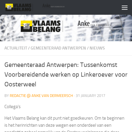
Skip to content
ACTUALITEIT
/
GEMEENTERAAD ANTWERPEN
/
NIEUWS
Gemeenteraad Antwerpen: Tussenkomst
Voorbereidende werken op Linkeroever voor
Oosterweel
BY
REDACTIE @ ANKE VAN DERMEERSCH
·
31 JANUARY 2017
Collega’s
Het Vlaams Belang kan dit punt niet goedkeuren. Om te beginnen
is het herinrichten van deze wegen een onderdeel van een