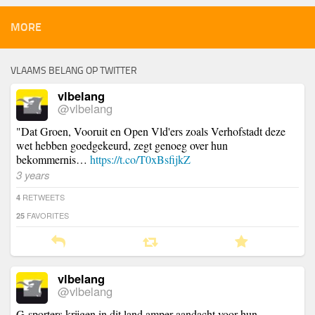
MORE
VLAAMS BELANG OP TWITTER
vlbelang
@vlbelang
"Dat Groen, Vooruit en Open Vld'ers zoals Verhofstadt deze
wet hebben goedgekeurd, zegt genoeg over hun
bekommernis…
https://t.co/T0xBsfijkZ
3 years
RETWEETS
4
FAVORITES
25
vlbelang
@vlbelang
G-sporters krijgen in dit land amper aandacht voor hun