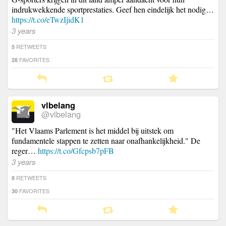
indrukwekkende sportprestaties. Geef hen eindelijk het nodig…
https://t.co/eTwzIjidK1
3 years
RETWEETS
5
FAVORITES
28
vlbelang
@vlbelang
"Het Vlaams Parlement is het middel bij uitstek om
fundamentele stappen te zetten naar onafhankelijkheid." De
reger…
https://t.co/Gfcpsb7pFB
3 years
RETWEETS
8
FAVORITES
30