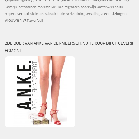
gelijkwaardigheid
illegalen
onderwijs
kostprijs
leefbaarheid
meersch
Melkkoe
migranten
Oosterweel
politie
senaat
vreemdelingen
respect
sluikstort
subsidies
taks
verkrachting
vervuiling
vrouwen
VRT
zwerfvuil
2DE BOEK VAN ANKE VAN DERMEERSCH, NU TE KOOP BIJ UITGEVERIJ
EGMONT