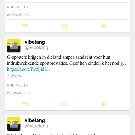
RETWEETS
4
FAVORITES
25
vlbelang
@vlbelang
G-sporters krijgen in dit land amper aandacht voor hun
indrukwekkende sportprestaties. Geef hen eindelijk het nodig…
https://t.co/eTwzIjidK1
3 years
RETWEETS
5
FAVORITES
28
vlbelang
@vlbelang