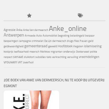
Anke_online
Agressie
Anke
Anke Van dermeersch
Antwerpen
begroting
Armoede
Auto
Automobilist
belastingeld
bespaar
besparingen
campagne
criminelen
De Lijn
dermeersch
drugs
files
frauen
geld
gemeenteraad
islamisering
Hoofddoek
geweld
gelijkwaardigheid
illegalen
onderwijs
kostprijs
leefbaarheid
meersch
Melkkoe
migranten
Oosterweel
politie
senaat
vreemdelingen
respect
sluikstort
subsidies
taks
verkrachting
vervuiling
vrouwen
VRT
zwerfvuil
2DE BOEK VAN ANKE VAN DERMEERSCH, NU TE KOOP BIJ UITGEVERIJ
EGMONT