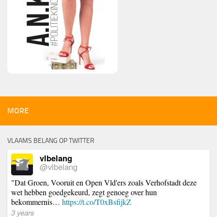
MORE
VLAAMS BELANG OP TWITTER
vlbelang
@vlbelang
"Dat Groen, Vooruit en Open Vld'ers zoals Verhofstadt deze
wet hebben goedgekeurd, zegt genoeg over hun
bekommernis…
https://t.co/T0xBsfijkZ
3 years