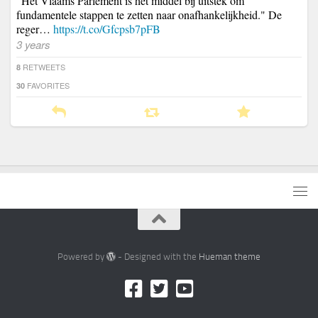
"Het Vlaams Parlement is het middel bij uitstek om
fundamentele stappen te zetten naar onafhankelijkheid." De
reger…
https://t.co/Gfcpsb7pFB
3 years
RETWEETS
8
FAVORITES
30
Powered by
- Designed with the
Hueman theme