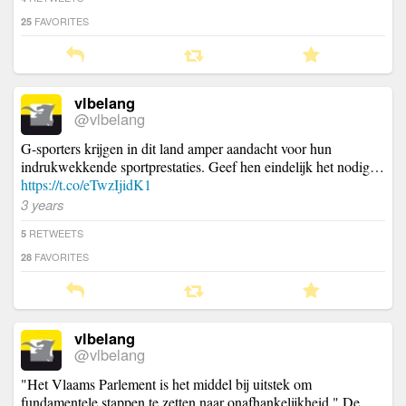
FAVORITES
25
vlbelang
@vlbelang
G-sporters krijgen in dit land amper aandacht voor hun
indrukwekkende sportprestaties. Geef hen eindelijk het nodig…
https://t.co/eTwzIjidK1
3 years
RETWEETS
5
FAVORITES
28
vlbelang
@vlbelang
"Het Vlaams Parlement is het middel bij uitstek om
fundamentele stappen te zetten naar onafhankelijkheid." De