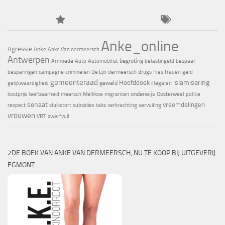
Anke_online
Agressie
Anke
Anke Van dermeersch
Antwerpen
begroting
Armoede
Auto
Automobilist
belastingeld
bespaar
besparingen
campagne
criminelen
De Lijn
dermeersch
drugs
files
frauen
geld
gemeenteraad
islamisering
Hoofddoek
geweld
gelijkwaardigheid
illegalen
onderwijs
kostprijs
leefbaarheid
meersch
Melkkoe
migranten
Oosterweel
politie
senaat
vreemdelingen
respect
sluikstort
subsidies
taks
verkrachting
vervuiling
vrouwen
VRT
zwerfvuil
2DE BOEK VAN ANKE VAN DERMEERSCH, NU TE KOOP BIJ UITGEVERIJ
EGMONT