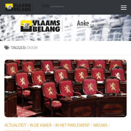
Skip to content
TAGGED:
DUUR
ACTUALITEIT
/
IN DE KIJKER
/
IN HET PARLEMENT
/
NIEUWS
/