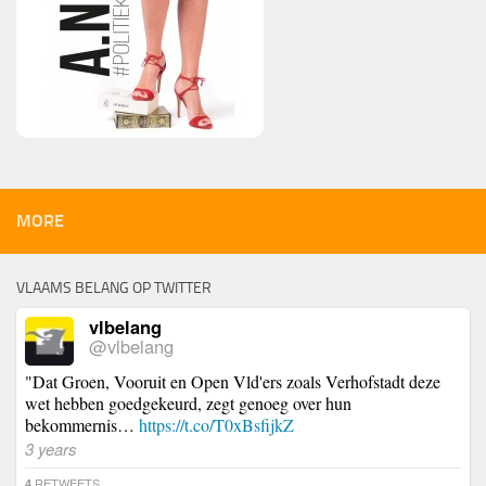
MORE
VLAAMS BELANG OP TWITTER
vlbelang
@vlbelang
"Dat Groen, Vooruit en Open Vld'ers zoals Verhofstadt deze
wet hebben goedgekeurd, zegt genoeg over hun
bekommernis…
https://t.co/T0xBsfijkZ
3 years
RETWEETS
4