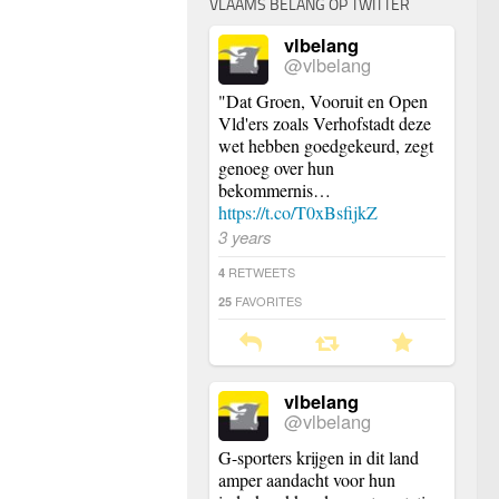
VLAAMS BELANG OP TWITTER
vlbelang
@vlbelang
"Dat Groen, Vooruit en Open
Vld'ers zoals Verhofstadt deze
wet hebben goedgekeurd, zegt
genoeg over hun
bekommernis…
https://t.co/T0xBsfijkZ
3 years
RETWEETS
4
FAVORITES
25
vlbelang
@vlbelang
G-sporters krijgen in dit land
amper aandacht voor hun