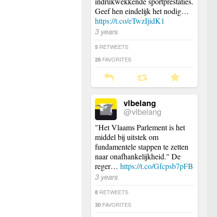
indrukwekkende sportprestaties.
Geef hen eindelijk het nodig…
https://t.co/eTwzIjidK1
3 years
RETWEETS
5
FAVORITES
28
vlbelang
@vlbelang
"Het Vlaams Parlement is het
middel bij uitstek om
fundamentele stappen te zetten
naar onafhankelijkheid." De
reger…
https://t.co/Gfcpsb7pFB
3 years
RETWEETS
8
FAVORITES
30