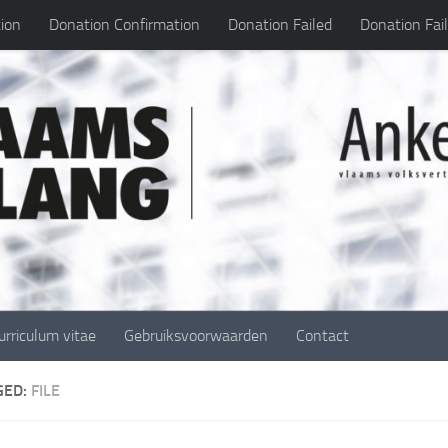
ion
Donation Confirmation
Donation Failed
Donation Fai
urriculum vitae
Gebruiksvoorwaarden
Contact
GED:
FILE