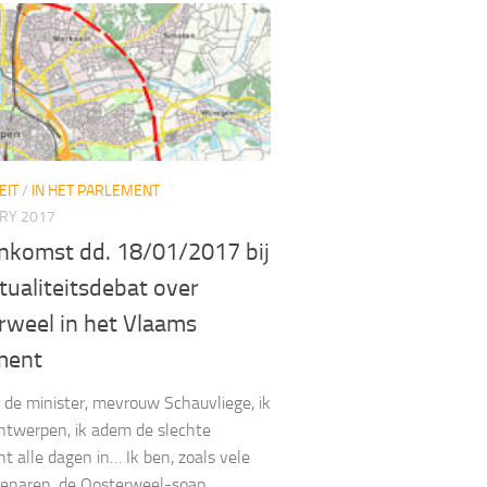
EIT
/
IN HET PARLEMENT
ARY 2017
nkomst dd. 18/01/2017 bij
tualiteitsdebat over
rweel in het Vlaams
ment
 de minister, mevrouw Schauvliege, ik
Antwerpen, ik adem de slechte
ht alle dagen in… Ik ben, zoals vele
enaren, de Oosterweel-soap