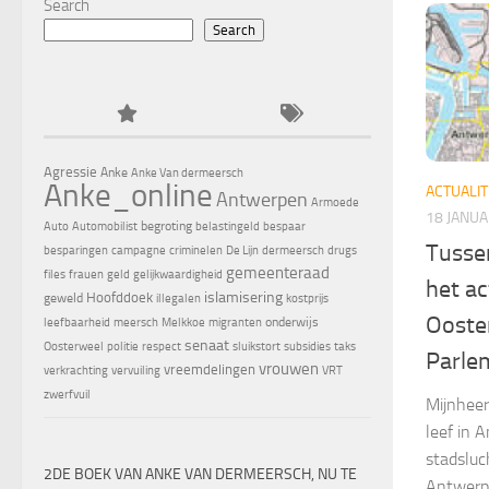
Search
Search
Agressie
Anke
Anke Van dermeersch
Anke_online
ACTUALIT
Antwerpen
Armoede
18 JANU
begroting
Auto
Automobilist
belastingeld
bespaar
Tusse
besparingen
campagne
criminelen
De Lijn
dermeersch
drugs
gemeenteraad
files
frauen
geld
gelijkwaardigheid
het ac
islamisering
Hoofddoek
geweld
illegalen
kostprijs
Ooste
onderwijs
leefbaarheid
meersch
Melkkoe
migranten
senaat
Oosterweel
politie
respect
sluikstort
subsidies
taks
Parle
vrouwen
vreemdelingen
verkrachting
vervuiling
VRT
zwerfvuil
Mijnheer
leef in 
stadsluc
2DE BOEK VAN ANKE VAN DERMEERSCH, NU TE
Antwerp