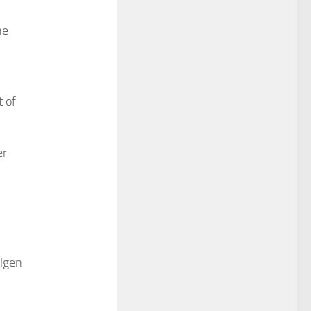
he
 of
er
olgen