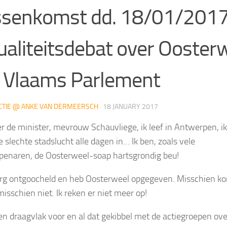
senkomst dd. 18/01/2017 
ualiteitsdebat over Oosterw
 Vlaams Parlement
CTIE @ ANKE VAN DERMEERSCH
·
18 JANUARY 2017
r de minister, mevrouw Schauvliege, ik leef in Antwerpen, ik
 slechte stadslucht alle dagen in… Ik ben, zoals vele
enaren, de Oosterweel-soap hartsgrondig beu!
erg ontgoocheld en heb Oosterweel opgegeven. Misschien k
misschien niet. Ik reken er niet meer op!
een draagvlak voor en al dat gekibbel met de actiegroepen ove