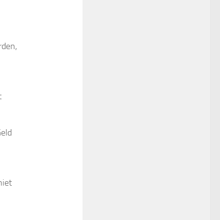
rden,
t
Geld
niet