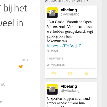
VLAAMS BELANG OP TWITTER
bij het
vlbelang
@vlbelang
eel in
"Dat Groen, Vooruit en Open
Vld'ers zoals Verhofstadt deze
wet hebben goedgekeurd, zegt
genoeg over hun
bekommernis…
https://t.co/T0xBsfijkZ
3 years
RETWEETS
4
SHARE
FAVORITES
25
omt
vlbelang
@vlbelang
G-sporters krijgen in dit land
r
amper aandacht voor hun