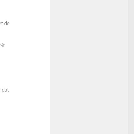
et de
eit
 dat