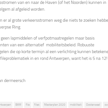
sstromen van en naar de Haven (of het Noorden) kunnen in
gem al afgeleid worden.
en er al grote verkeersstromen weg die niets te zoeken hebb
erpse Ring.
n geen lapmiddelen of verfpotmaatregelen maar basis
ënten van een alternatief mobiliteitsbeleid. Robuuste
elen die op korte termijn al een verlichting kunnen beteken
 fileproblematiek in en rond Antwerpen, want het is 5 na 12!
an dermeersch
ntwerpen
BAM
file
files
Masterplan 2020
mobiliteit
Oosterweel
ov