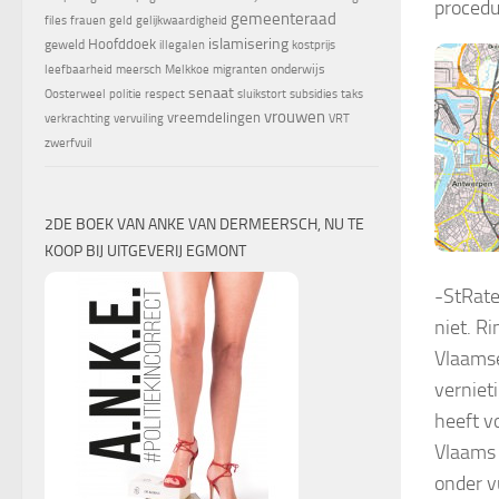
procedu
gemeenteraad
files
frauen
geld
gelijkwaardigheid
islamisering
Hoofddoek
geweld
illegalen
kostprijs
onderwijs
leefbaarheid
meersch
Melkkoe
migranten
senaat
Oosterweel
politie
respect
sluikstort
subsidies
taks
vrouwen
vreemdelingen
verkrachting
vervuiling
VRT
zwerfvuil
2DE BOEK VAN ANKE VAN DERMEERSCH, NU TE
KOOP BIJ UITGEVERIJ EGMONT
-StRate
niet. R
Vlaamse
verniet
heeft v
Vlaams 
onder v