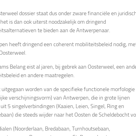
terweel dossier staat dus onder zware financiële en juridisc
 het is dan ook uiterst noodzakelijk om dringend
eitsalternatieven te bieden aan de Antwerpenaar.
en heeft dringend een coherent mobiliteitsbeleid nodig, met
Oosterweel.
ams Belang eist al jaren, bij gebrek aan Oosterweel, een and
eitsbeleid en andere maatregelen.
 uitgegaan worden van de specifieke functionele morfologie
lijke verschijningsvorm) van Antwerpen, die in grote lijnen
 uit 5 singelverbindingen (Kaaien, Leien, Singel, Ring en
rebaan) die steeds wijder naar het Oosten de Scheldebocht v
dialen (Noorderlaan, Bredabaan, Turnhoutsebaan,