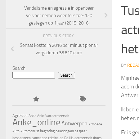
Tus
Vandalisme en agressie in openbaar
vervoer nemen weer fors toe: 12%
gestegen op 1 jaar (2015-2016)
act
PREVIOUS STORY
het
Senaat kostte in 2016 per minuut plenair
vergaderen 38.810 euro
BY
REDA
Search
Search
Mijnhee
adem de
Antwerp
Ik ben 
Agressie
Anke
Anke Van dermeersch
het er, 
Anke_online
Antwerpen
Armoede
begroting
Er is g
Auto
Automobilist
belastingeld
bespaar
besparingen
campagne
criminelen
De Lijn
dermeersch
drugs