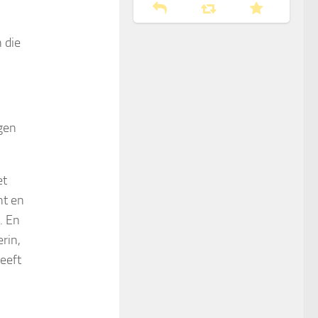
 die
gen
et
ht en
. En
rin,
eeft