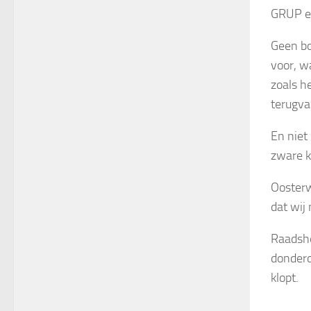
GRUP e
Geen bo
voor, w
zoals h
terugva
En niet
zware kr
Oosterw
dat wij
Raadshe
donderd
klopt.