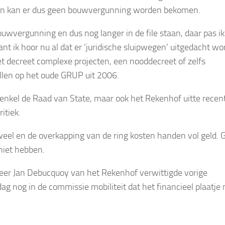
n kan er dus geen bouwvergunning worden bekomen.
uwvergunning en dus nog langer in de file staan, daar pas ik
ant ik hoor nu al dat er ‘juridische sluipwegen’ uitgedacht wo
et decreet complexe projecten, een nooddecreet of zelfs
llen op het oude GRUP uit 2006.
 enkel de Raad van State, maar ook het Rekenhof uitte recen
itiek.
eel en de overkapping van de ring kosten handen vol geld. 
 niet hebben.
er Jan Debucquoy van het Rekenhof verwittigde vorige
ag nog in de commissie mobiliteit dat het financieel plaatje 