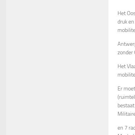
Het Oos
druk en
mobilit
Antwerp
zonder 
Het Vla
mobilit
Er moet
(ruimte
bestaat
Militai
en 7 ra