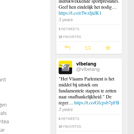
indrukwekkende sportprestaties.
Geef hen eindelijk het nodig…
https://t.co/eTwzIjidK1
3 years
RETWEETS
5
FAVORITES
28
vlbelang
@vlbelang
"Het Vlaams Parlement is het
ant
middel bij uitstek om
fundamentele stappen te zetten
naar onafhankelijkheid." De
reger…
https://t.co/Gfcpsb7pFB
lgen
3 years
als
RETWEETS
8
ntea
FAVORITES
30
aar