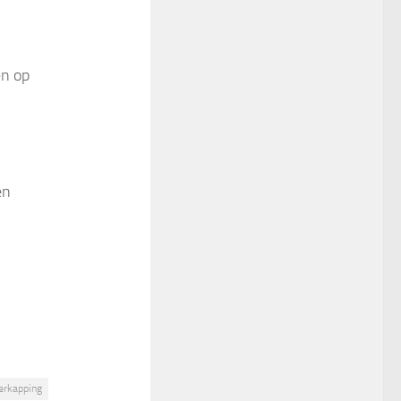
en op
en
erkapping