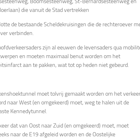
sesteenweg, Boomsesteenweg, St-Bernardsesteenweg en
loerlaan) die vanuit de Stad vertrekken
lotte de bestaande Scheldekruisingen die de rechteroever m
ever verbinden.
ofdverkeersaders zijn al eeuwen de levensaders qua mobilit
twerpen en moeten maximaal benut worden om het
eitsinfarct aan te pakken, wat tot op heden niet gebeurd.
kenshoektunnel moet tolvrij gemaakt worden om het verkeer
rd naar West (en omgekeerd) moet, weg te halen uit de
aste Kennedytunnel.
keer dat van Oost naar Zuid (en omgekeerd) moet, moet
eeks naar de E19 afgeleid worden en de Oostelijke