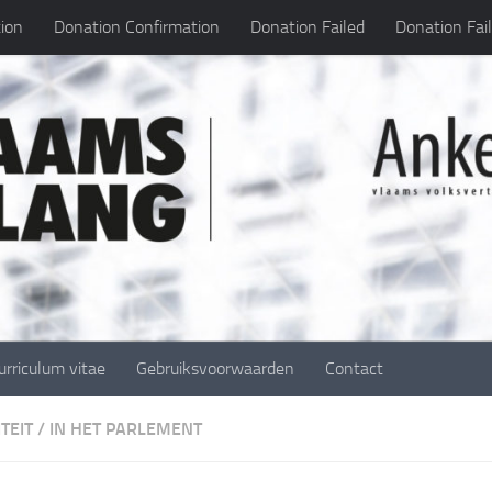
ion
Donation Confirmation
Donation Failed
Donation Fai
urriculum vitae
Gebruiksvoorwaarden
Contact
TEIT
/
IN HET PARLEMENT