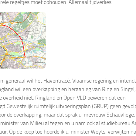
rele regeltjes moet ophouden: Allemaal tijdverlies.
n-generaal wil het Haventracé, Vlaamse regering en intend
ingland wil een overkapping en heraanleg van Ring en Singel,
 overheid niet. Ringland en Open VLD beweren dat een
igd Gewestelijk ruimtelijk uitvoeringsplan (GRUP) geen gevo
oor de overkapping, maar dat sprak u, mevrouw Schauvliege, 
minister van Milieu al tegen en u nam ook al studiebureau A
uur. Op de koop toe hoorde ik u, minister Weyts, verwijten n