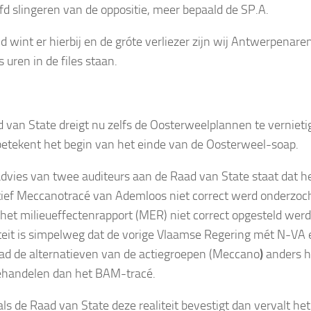
fd slingeren van de oppositie, meer bepaald de SP.A.
 wint er hierbij en de gróte verliezer zijn wij Antwerpenaren
s uren in de files staan.
 van State dreigt nu zelfs de Oosterweelplannen te vernieti
betekent het begin van het einde van de Oosterweel-soap.
advies van twee auditeurs aan de Raad van State staat dat h
tief Meccanotracé van Ademloos niet correct werd onderzoc
 het milieueffectenrapport (MER) niet correct opgesteld werd
iteit is simpelweg dat de vorige Vlaamse Regering mét N-VA e
ad de alternatieven van de actiegroepen (Meccano
)
anders h
ehandelen dan het BAM-tracé.
als de Raad van State deze realiteit bevestigt dan vervalt het