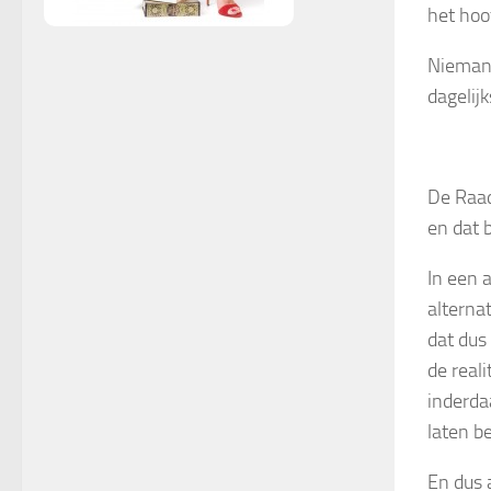
het hoo
Niemand
dagelijk
De Raad
en dat 
In een 
alterna
dat dus
de real
inderda
laten b
En dus 