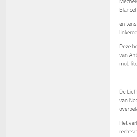
Mechel
Blancef
en tens
linkero
Deze ho
van An
mobilit
De Lief
van Noo
overbel
Het ver
rechtsr