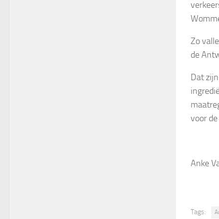
verkeer
Wommel
Zo vall
de Antw
Dat zij
ingredi
maatreg
voor de
Anke V
Tags:
A