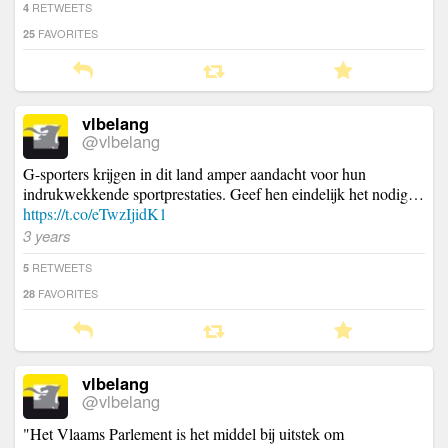
RETWEETS
4
FAVORITES
25
vlbelang
@vlbelang
G-sporters krijgen in dit land amper aandacht voor hun
indrukwekkende sportprestaties. Geef hen eindelijk het nodig…
https://t.co/eTwzIjidK1
3 years
RETWEETS
5
FAVORITES
28
vlbelang
@vlbelang
"Het Vlaams Parlement is het middel bij uitstek om