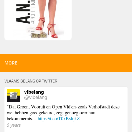
MORE
VLAAMS BELANG OP TWITTER
vlbelang
@vlbelang
"Dat Groen, Vooruit en Open Vld'ers zoals Verhofstadt deze
wet hebben goedgekeurd, zegt genoeg over hun
bekommernis…
https://t.co/T0xBsfijkZ
3 years