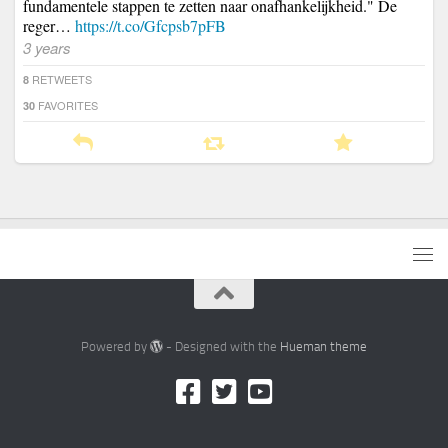
fundamentele stappen te zetten naar onafhankelijkheid." De
reger…
https://t.co/Gfcpsb7pFB
3 years
RETWEETS
8
FAVORITES
30
Powered by
- Designed with the
Hueman theme