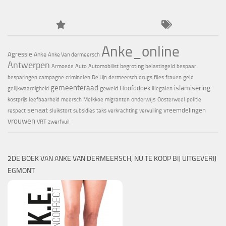
Anke_online
Agressie
Anke
Anke Van dermeersch
Antwerpen
begroting
Armoede
Auto
Automobilist
belastingeld
bespaar
besparingen
campagne
criminelen
De Lijn
dermeersch
drugs
files
frauen
geld
gemeenteraad
islamisering
Hoofddoek
geweld
gelijkwaardigheid
illegalen
onderwijs
kostprijs
leefbaarheid
meersch
Melkkoe
migranten
Oosterweel
politie
senaat
vreemdelingen
respect
sluikstort
subsidies
taks
verkrachting
vervuiling
vrouwen
VRT
zwerfvuil
2DE BOEK VAN ANKE VAN DERMEERSCH, NU TE KOOP BIJ UITGEVERIJ
EGMONT