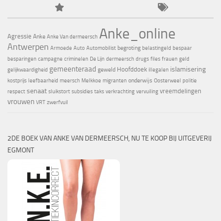
Anke_online
Agressie
Anke
Anke Van dermeersch
Antwerpen
begroting
Armoede
Auto
Automobilist
belastingeld
bespaar
besparingen
campagne
criminelen
De Lijn
dermeersch
drugs
files
frauen
geld
gemeenteraad
islamisering
Hoofddoek
geweld
gelijkwaardigheid
illegalen
onderwijs
kostprijs
leefbaarheid
meersch
Melkkoe
migranten
Oosterweel
politie
senaat
vreemdelingen
respect
sluikstort
subsidies
taks
verkrachting
vervuiling
vrouwen
VRT
zwerfvuil
2DE BOEK VAN ANKE VAN DERMEERSCH, NU TE KOOP BIJ UITGEVERIJ
EGMONT