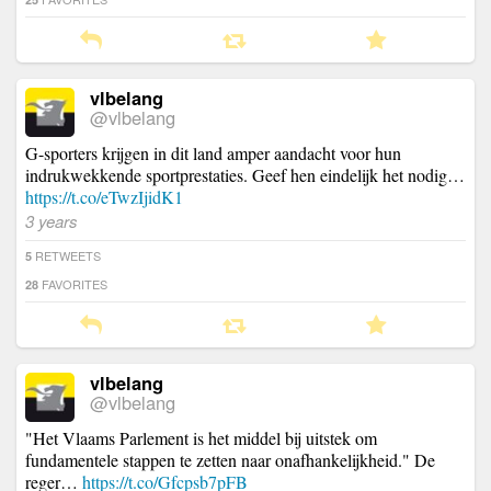
vlbelang
@vlbelang
G-sporters krijgen in dit land amper aandacht voor hun
indrukwekkende sportprestaties. Geef hen eindelijk het nodig…
https://t.co/eTwzIjidK1
3 years
RETWEETS
5
FAVORITES
28
vlbelang
@vlbelang
"Het Vlaams Parlement is het middel bij uitstek om
fundamentele stappen te zetten naar onafhankelijkheid." De
reger…
https://t.co/Gfcpsb7pFB