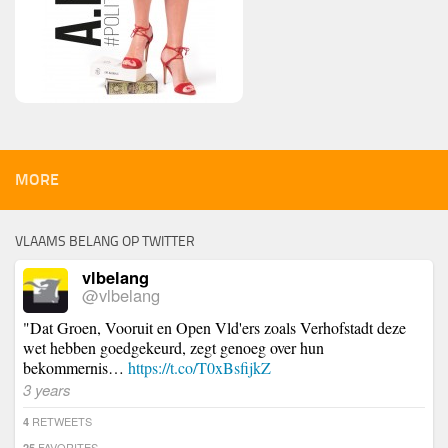
MORE
VLAAMS BELANG OP TWITTER
vlbelang
@vlbelang
"Dat Groen, Vooruit en Open Vld'ers zoals Verhofstadt deze
wet hebben goedgekeurd, zegt genoeg over hun
bekommernis…
https://t.co/T0xBsfijkZ
3 years
RETWEETS
4
FAVORITES
25