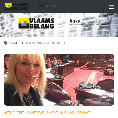
Skip to content
TAGGED:
HERZIENING GRONDWET
ACTUALITEIT
/
IN HET PARLEMENT
/
NIEUWS
/
SENAAT