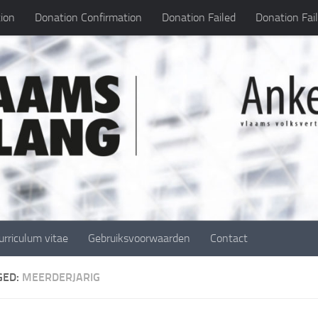
ion
Donation Confirmation
Donation Failed
Donation Fai
urriculum vitae
Gebruiksvoorwaarden
Contact
GED:
MEERDERJARIG