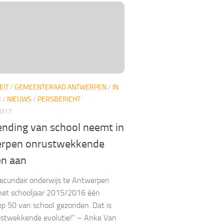
EIT
/
GEMEENTERAAD ANTWERPEN
/
IN
R
/
NIEUWS
/
PERSBERICHT
2017
nding van school neemt in
rpen onrustwekkende
n aan
secundair onderwijs te Antwerpen
het schooljaar 2015/2016 één
 op 50 van school gezonden. Dat is
ustwekkende evolutie!” – Anke Van