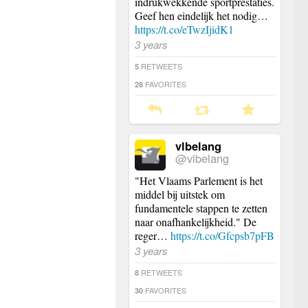
indrukwekkende sportprestaties.
Geef hen eindelijk het nodig…
https://t.co/eTwzIjidK1
3 years
RETWEETS
5
FAVORITES
28
vlbelang
@vlbelang
"Het Vlaams Parlement is het
middel bij uitstek om
fundamentele stappen te zetten
naar onafhankelijkheid." De
reger…
https://t.co/Gfcpsb7pFB
3 years
RETWEETS
8
FAVORITES
30