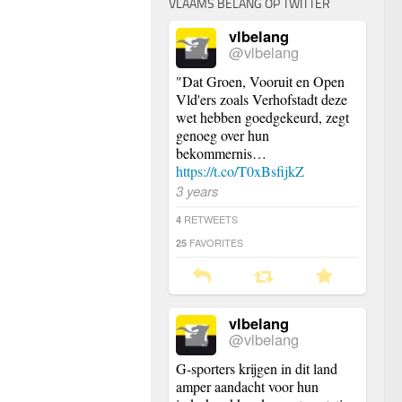
VLAAMS BELANG OP TWITTER
vlbelang
@vlbelang
"Dat Groen, Vooruit en Open
Vld'ers zoals Verhofstadt deze
wet hebben goedgekeurd, zegt
genoeg over hun
bekommernis…
https://t.co/T0xBsfijkZ
3 years
RETWEETS
4
FAVORITES
25
vlbelang
@vlbelang
G-sporters krijgen in dit land
amper aandacht voor hun