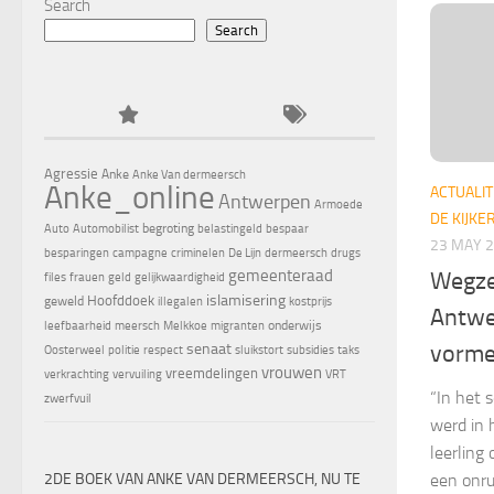
Search
Search
Agressie
Anke
Anke Van dermeersch
Anke_online
ACTUALIT
Antwerpen
Armoede
DE KIJKE
begroting
Auto
Automobilist
belastingeld
bespaar
23 MAY 
besparingen
campagne
criminelen
De Lijn
dermeersch
drugs
gemeenteraad
Wegze
files
frauen
geld
gelijkwaardigheid
islamisering
Hoofddoek
geweld
illegalen
kostprijs
Antwe
onderwijs
leefbaarheid
meersch
Melkkoe
migranten
senaat
vorme
Oosterweel
politie
respect
sluikstort
subsidies
taks
vrouwen
vreemdelingen
verkrachting
vervuiling
VRT
“In het 
zwerfvuil
werd in 
leerling
2DE BOEK VAN ANKE VAN DERMEERSCH, NU TE
een onr