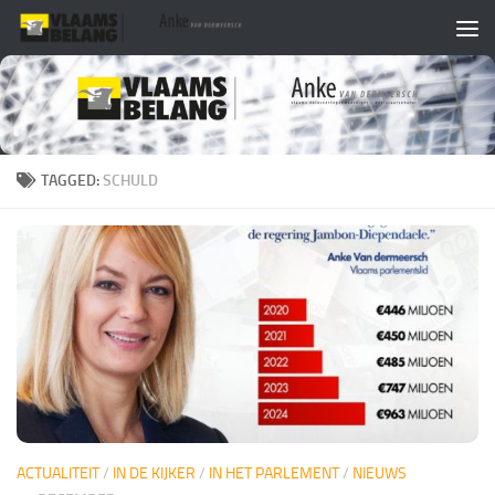
Skip to content
TAGGED:
SCHULD
ACTUALITEIT
/
IN DE KIJKER
/
IN HET PARLEMENT
/
NIEUWS