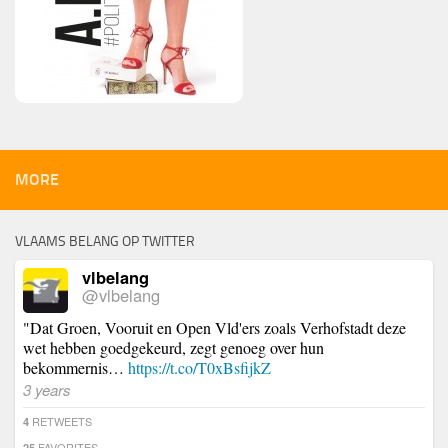
MORE
VLAAMS BELANG OP TWITTER
vlbelang
@vlbelang
"Dat Groen, Vooruit en Open Vld'ers zoals Verhofstadt deze
wet hebben goedgekeurd, zegt genoeg over hun
bekommernis…
https://t.co/T0xBsfijkZ
3 years
RETWEETS
4
FAVORITES
25