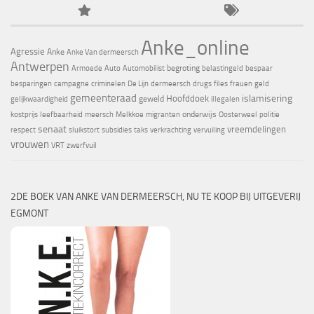
Anke_online
Agressie
Anke
Anke Van dermeersch
Antwerpen
begroting
Armoede
Auto
Automobilist
belastingeld
bespaar
besparingen
campagne
criminelen
De Lijn
dermeersch
drugs
files
frauen
geld
gemeenteraad
islamisering
Hoofddoek
geweld
gelijkwaardigheid
illegalen
onderwijs
kostprijs
leefbaarheid
meersch
Melkkoe
migranten
Oosterweel
politie
senaat
vreemdelingen
respect
sluikstort
subsidies
taks
verkrachting
vervuiling
vrouwen
VRT
zwerfvuil
2DE BOEK VAN ANKE VAN DERMEERSCH, NU TE KOOP BIJ UITGEVERIJ
EGMONT