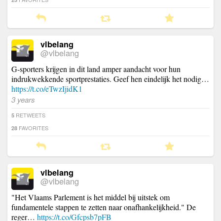
vlbelang
@vlbelang
G-sporters krijgen in dit land amper aandacht voor hun
indrukwekkende sportprestaties. Geef hen eindelijk het nodig…
https://t.co/eTwzIjidK1
3 years
RETWEETS
5
FAVORITES
28
vlbelang
@vlbelang
"Het Vlaams Parlement is het middel bij uitstek om
fundamentele stappen te zetten naar onafhankelijkheid." De
reger…
https://t.co/Gfcpsb7pFB