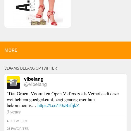
MORE
VLAAMS BELANG OP TWITTER
vlbelang
@vlbelang
"Dat Groen, Vooruit en Open Vld'ers zoals Verhofstadt deze
wet hebben goedgekeurd, zegt genoeg over hun
bekommernis…
https://t.co/T0xBsfijkZ
3 years
RETWEETS
4
FAVORITES
25