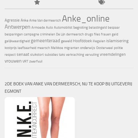
Anke_online
Agressie
Anke
Anke Van dermeersch
Antwerpen
begroting
Armoede
Auto
Automobilist
belastingeld
bespaar
besparingen
campagne
criminelen
De Lijn
dermeersch
drugs
files
frauen
geld
gemeenteraad
islamisering
Hoofddoek
geweld
gelijkwaardigheid
illegalen
onderwijs
kostprijs
leefbaarheid
meersch
Melkkoe
migranten
Oosterweel
politie
senaat
vreemdelingen
respect
sluikstort
subsidies
taks
verkrachting
vervuiling
vrouwen
VRT
zwerfvuil
2DE BOEK VAN ANKE VAN DERMEERSCH, NU TE KOOP BIJ UITGEVERIJ
EGMONT