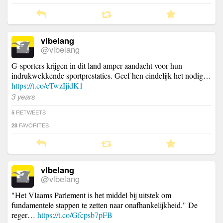
vlbelang
@vlbelang
G-sporters krijgen in dit land amper aandacht voor hun
indrukwekkende sportprestaties. Geef hen eindelijk het nodig…
https://t.co/eTwzIjidK1
3 years
RETWEETS
5
FAVORITES
28
vlbelang
@vlbelang
"Het Vlaams Parlement is het middel bij uitstek om
fundamentele stappen te zetten naar onafhankelijkheid." De
reger…
https://t.co/Gfcpsb7pFB