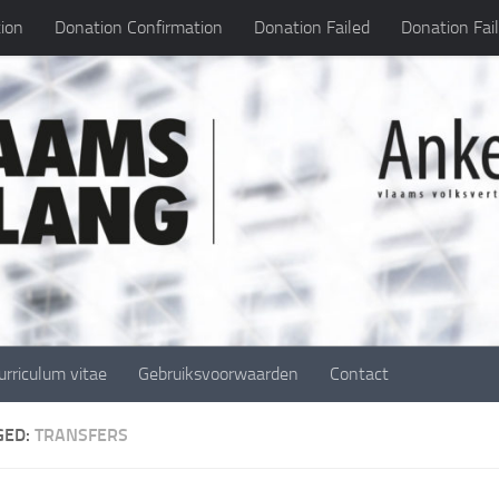
ion
Donation Confirmation
Donation Failed
Donation Fai
urriculum vitae
Gebruiksvoorwaarden
Contact
GED:
TRANSFERS