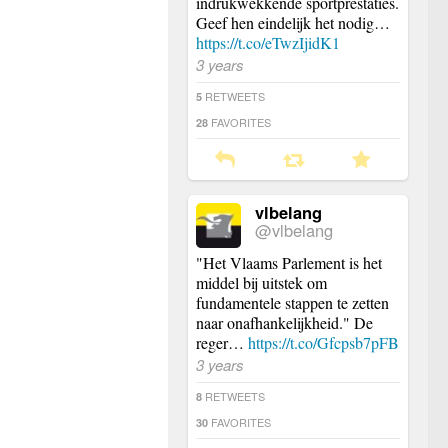
indrukwekkende sportprestaties.
Geef hen eindelijk het nodig…
https://t.co/eTwzIjidK1
3 years
RETWEETS
5
FAVORITES
28
vlbelang
@vlbelang
"Het Vlaams Parlement is het
middel bij uitstek om
fundamentele stappen te zetten
naar onafhankelijkheid." De
reger…
https://t.co/Gfcpsb7pFB
3 years
RETWEETS
8
FAVORITES
30