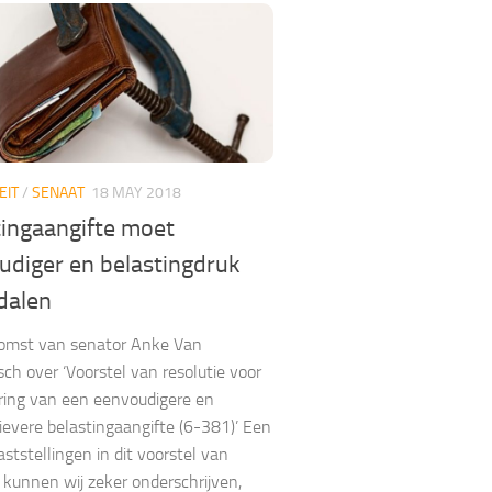
EIT
/
SENAAT
18 MAY 2018
tingaangifte moet
udiger en belastingdruk
dalen
omst van senator Anke Van
ch over ‘Voorstel van resolutie voor
ring van een eenvoudigere en
ievere belastingaangifte (6-381)’ Een
aststellingen in dit voorstel van
e kunnen wij zeker onderschrijven,