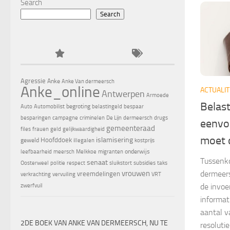
Search
Search
Agressie
Anke
Anke Van dermeersch
Anke_online
ACTUALIT
Antwerpen
Armoede
Belas
begroting
Auto
Automobilist
belastingeld
bespaar
besparingen
campagne
criminelen
De Lijn
dermeersch
drugs
eenvo
gemeenteraad
files
frauen
geld
gelijkwaardigheid
moet 
islamisering
Hoofddoek
geweld
illegalen
kostprijs
onderwijs
leefbaarheid
meersch
Melkkoe
migranten
Tussenk
senaat
Oosterweel
politie
respect
sluikstort
subsidies
taks
vrouwen
dermeers
vreemdelingen
verkrachting
vervuiling
VRT
de invoe
zwerfvuil
informat
aantal v
2DE BOEK VAN ANKE VAN DERMEERSCH, NU TE
resoluti