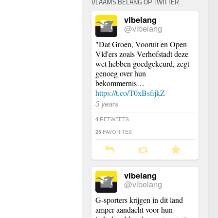
VLAAMS BELANG OP TWITTER
vlbelang
@vlbelang
"Dat Groen, Vooruit en Open
Vld'ers zoals Verhofstadt deze
wet hebben goedgekeurd, zegt
genoeg over hun
bekommernis…
https://t.co/T0xBsfijkZ
3 years
RETWEETS
4
FAVORITES
25
vlbelang
@vlbelang
G-sporters krijgen in dit land
amper aandacht voor hun