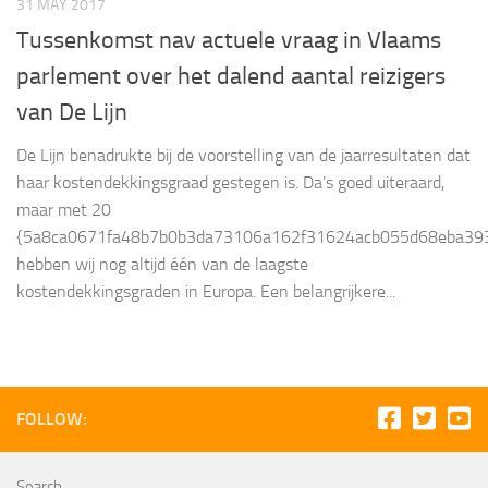
31 MAY 2017
Tussenkomst nav actuele vraag in Vlaams
parlement over het dalend aantal reizigers
van De Lijn
De Lijn benadrukte bij de voorstelling van de jaarresultaten dat
haar kostendekkingsgraad gestegen is. Da’s goed uiteraard,
maar met 20
{5a8ca0671fa48b7b0b3da73106a162f31624acb055d68eba393
hebben wij nog altijd één van de laagste
kostendekkingsgraden in Europa. Een belangrijkere...
FOLLOW:
Search