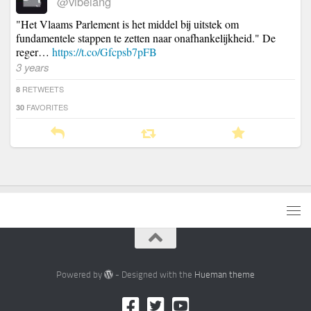
@vlbelang
"Het Vlaams Parlement is het middel bij uitstek om
fundamentele stappen te zetten naar onafhankelijkheid." De
reger…
https://t.co/Gfcpsb7pFB
3 years
RETWEETS
8
FAVORITES
30
Powered by
- Designed with the
Hueman theme