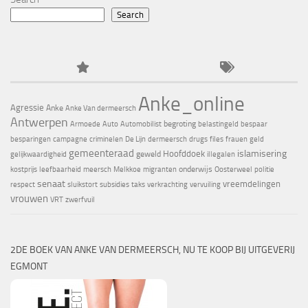
Search
Anke_online
Agressie
Anke
Anke Van dermeersch
Antwerpen
begroting
Armoede
Auto
Automobilist
belastingeld
bespaar
besparingen
campagne
criminelen
De Lijn
dermeersch
drugs
files
frauen
geld
gemeenteraad
islamisering
Hoofddoek
geweld
gelijkwaardigheid
illegalen
onderwijs
kostprijs
leefbaarheid
meersch
Melkkoe
migranten
Oosterweel
politie
senaat
vreemdelingen
respect
sluikstort
subsidies
taks
verkrachting
vervuiling
vrouwen
VRT
zwerfvuil
2DE BOEK VAN ANKE VAN DERMEERSCH, NU TE KOOP BIJ UITGEVERIJ
EGMONT