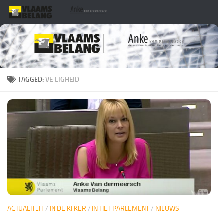
Skip to content
TAGGED:
VEILIGHEID
ACTUALITEIT
/
IN DE KIJKER
/
IN HET PARLEMENT
/
NIEUWS