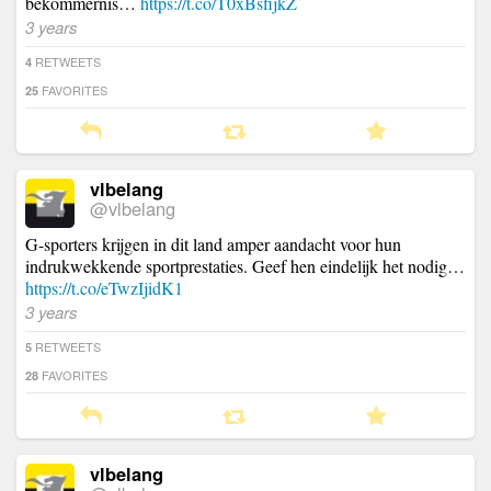
bekommernis…
https://t.co/T0xBsfijkZ
3 years
RETWEETS
4
FAVORITES
25
vlbelang
@vlbelang
G-sporters krijgen in dit land amper aandacht voor hun
indrukwekkende sportprestaties. Geef hen eindelijk het nodig…
https://t.co/eTwzIjidK1
3 years
RETWEETS
5
FAVORITES
28
vlbelang