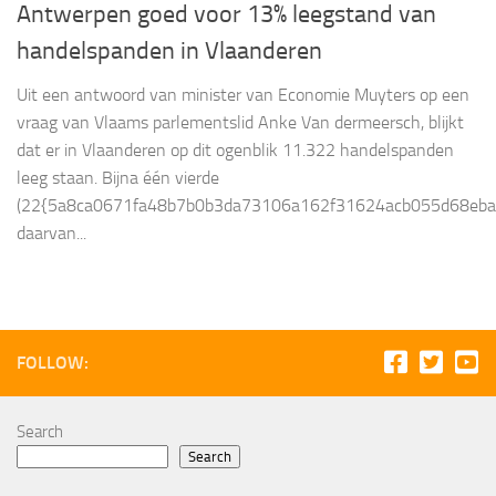
Antwerpen goed voor 13% leegstand van
handelspanden in Vlaanderen
Uit een antwoord van minister van Economie Muyters op een
vraag van Vlaams parlementslid Anke Van dermeersch, blijkt
dat er in Vlaanderen op dit ogenblik 11.322 handelspanden
leeg staan. Bijna één vierde
(22{5a8ca0671fa48b7b0b3da73106a162f31624acb055d68eba3
daarvan...
FOLLOW:
Search
Search