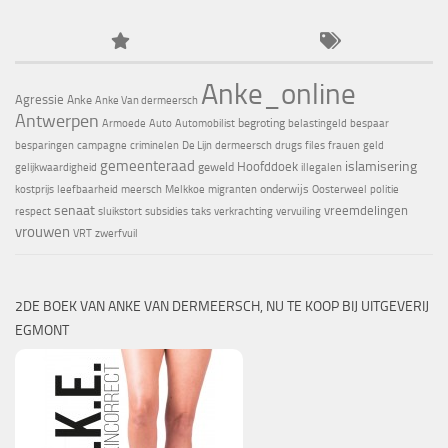
Anke_online
Agressie
Anke
Anke Van dermeersch
Antwerpen
begroting
Armoede
Auto
Automobilist
belastingeld
bespaar
besparingen
campagne
criminelen
De Lijn
dermeersch
drugs
files
frauen
geld
gemeenteraad
islamisering
Hoofddoek
geweld
gelijkwaardigheid
illegalen
onderwijs
kostprijs
leefbaarheid
meersch
Melkkoe
migranten
Oosterweel
politie
senaat
vreemdelingen
respect
sluikstort
subsidies
taks
verkrachting
vervuiling
vrouwen
VRT
zwerfvuil
2DE BOEK VAN ANKE VAN DERMEERSCH, NU TE KOOP BIJ UITGEVERIJ
EGMONT