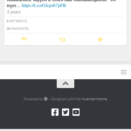
reger…
https://t.co/Gfcpsb7pFB
3 years
RETWEETS
8
FAVORITES
30
Powered by
- Designed with the
Hueman theme