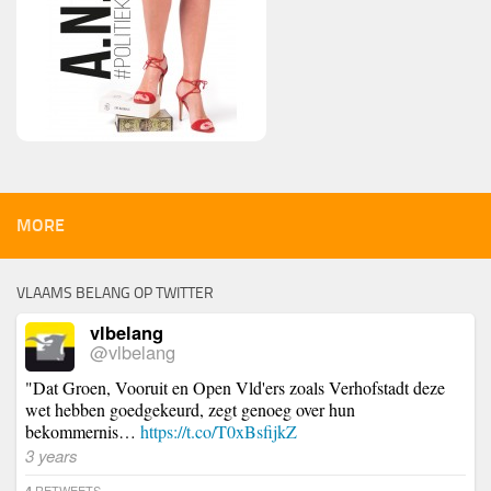
MORE
VLAAMS BELANG OP TWITTER
vlbelang
@vlbelang
"Dat Groen, Vooruit en Open Vld'ers zoals Verhofstadt deze
wet hebben goedgekeurd, zegt genoeg over hun
bekommernis…
https://t.co/T0xBsfijkZ
3 years
RETWEETS
4