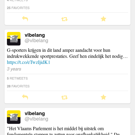
FAVORITES
25
vlbelang
@vlbelang
G-sporters krijgen in dit land amper aandacht voor hun
indrukwekkende sportprestaties. Geef hen eindelijk het nodig…
https://t.co/eTwzIjidK1
3 years
RETWEETS
5
FAVORITES
28
vlbelang
@vlbelang
"Het Vlaams Parlement is het middel bij uitstek om
fundamentele stappen te zetten naar onafhankelijkheid." De