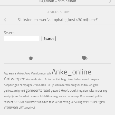
Illegaliteit = criminaliteit
PREVIOUS STORY
Sluikstort en zwerfvuil ophaling kost >30 miljoen €
Search
Search
Anke_online
Agressie
Anke
Anke Van dermeersch
Antwerpen
begroting
Armoede
Auto
Automobilist
belastingeld
bespaar
besparingen
campagne
criminelen
De Lijn
dermeersch
drugs
files
frauen
geld
gemeenteraad
islamisering
Hoofddoek
geweld
gelijkwaardigheid
illegalen
onderwijs
kostprijs
leefbaarheid
meersch
Melkkoe
migranten
Oosterweel
politie
senaat
vreemdelingen
respect
sluikstort
subsidies
taks
verkrachting
vervuiling
vrouwen
VRT
zwerfvuil