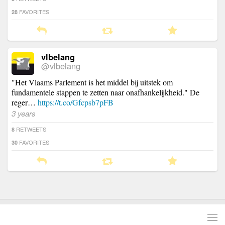
FAVORITES
28
vlbelang
@vlbelang
"Het Vlaams Parlement is het middel bij uitstek om
fundamentele stappen te zetten naar onafhankelijkheid." De
reger…
https://t.co/Gfcpsb7pFB
3 years
RETWEETS
8
FAVORITES
30