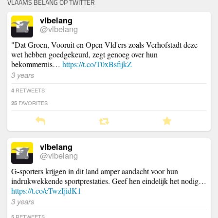
VLAAMS BELANG OP TWITTER
vlbelang
@vlbelang
"Dat Groen, Vooruit en Open Vld'ers zoals Verhofstadt deze
wet hebben goedgekeurd, zegt genoeg over hun
bekommernis…
https://t.co/T0xBsfijkZ
3 years
RETWEETS
4
FAVORITES
25
vlbelang
@vlbelang
G-sporters krijgen in dit land amper aandacht voor hun
indrukwekkende sportprestaties. Geef hen eindelijk het nodig…
https://t.co/eTwzIjidK1
3 years
RETWEETS
5