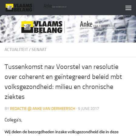
Skip to content
ACTUALITEIT
/
SENAAT
Tussenkomst nav Voorstel van resolutie
over coherent en geïntegreerd beleid mbt
volksgezondheid: milieu en chronische
ziektes
BY
REDACTIE @ ANKE VAN DERMEERSCH
·
9 JUNE 2017
Collega’s,
Wij delen de bezorgdheden inzake volksgezondheid die in deze