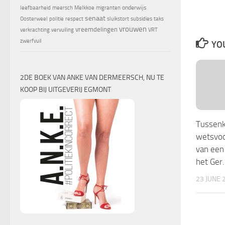
onderwijs
leefbaarheid
meersch
Melkkoe
migranten
senaat
Oosterweel
politie
respect
sluikstort
subsidies
taks
vrouwen
vreemdelingen
verkrachting
vervuiling
VRT
zwerfvuil
YOU
2DE BOEK VAN ANKE VAN DERMEERSCH, NU TE
KOOP BIJ UITGEVERIJ EGMONT
Tussenk
wetsvoo
van een
het Ger
23 JUNE 