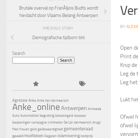
Ver
Brutale overval op FranÃ§ois Budts wordt
herdacht door Vlaams Belang Antwerpen
BY
ALEX
PREVIOUS STORY
Demografische tijdbom tikt
Open de
Search
Print d
Search
Knip de
Leg de 
Leg het
Lukt het
Agressie
Anke
Anke Van dermeersch
Anke_online
Antwerpen
Armoede
Ofwel he
begroting
Auto
Automobilist
belastingeld
bespaar
besparingen
campagne
criminelen
De Lijn
dermeersch
drugs
ofwel l
gemeenteraad
files
frauen
geld
gelijkwaardigheid
vervorm
islamisering
Hoofddoek
geweld
illegalen
kostprijs