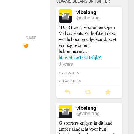
VLAAMS BELANG OP TWITTER
vlbelang
@vlbelang
"Dat Groen, Vooruit en Open
Vld'ers zoals Verhofstadt deze
SHARE
wet hebben goedgekeurd, zegt
genoeg over hun
bekommernis…
https://t.co/T0xBsfijkZ
3 years
RETWEETS
4
FAVORITES
25
vlbelang
@vlbelang
G-sporters krijgen in dit land
amper aandacht voor hun