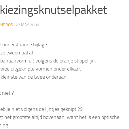
kiezingsknutselpakket
ANDROS
·
27 MAY 2009
 onderstaande bijlage.
eze tweemaal af.
 banaanvorm uit volgens de oranje stippellijn.
twee uitgeknipte vormen onder elkaar.
 kleinste van de twee onderaan.
 niet ?
b je niet volgens de lijntjes geknipt 😉
igt het grootste altijd bovenaan, want het is een optische
ing.