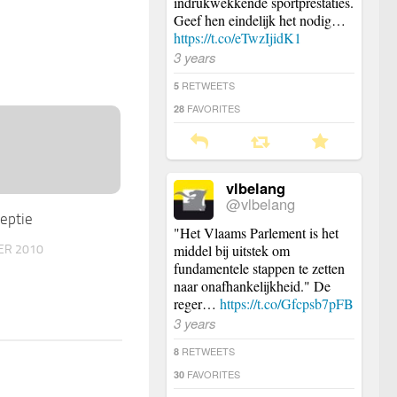
indrukwekkende sportprestaties.
Geef hen eindelijk het nodig…
https://t.co/eTwzIjidK1
3 years
RETWEETS
5
FAVORITES
28
vlbelang
@vlbelang
eptie
"Het Vlaams Parlement is het
middel bij uitstek om
ER 2010
fundamentele stappen te zetten
naar onafhankelijkheid." De
reger…
https://t.co/Gfcpsb7pFB
3 years
RETWEETS
8
FAVORITES
30