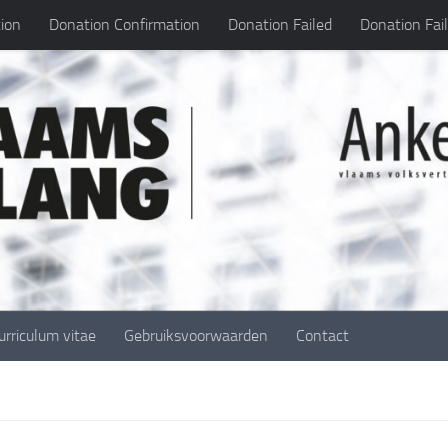
ion
Donation Confirmation
Donation Failed
Donation Fai
urriculum vitae
Gebruiksvoorwaarden
Contact