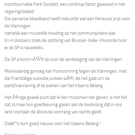
incontournable Parti Socialist, een continue factor geweest in het
regeringsbeleid.
Die perverse bloedband heeft natuurlijk wel een fameuze prijs voor
de Vlamingen:
namelijk een muisstille houding op het communautaire vlak.
En in dossiers zoals de splitsing van Brussel-Halle-Vilvoorde hoor
je de SP.a nauwelijks.
De SP.a komt nÃ³Ã³it op voor de verdediging van de Vlamingen.
Merkwaardig genoeg kan frontvorming tegen de Vlamingen, met
die Franstalige subsidie junkies wÃ©l, als het gaat om de
partijfinanciering af te pakken van het Vlaams Belang.
Het Ã©nige goede punt dat ik hen misschien kan geven, is het feit
dat zij mee hun goedkeuring gaven aan de beslissing dat in ons
land voortaan de absolute voorrang van rechts geldt.
Daâ€™s toch goed nieuws voor het Vlaams Belang !