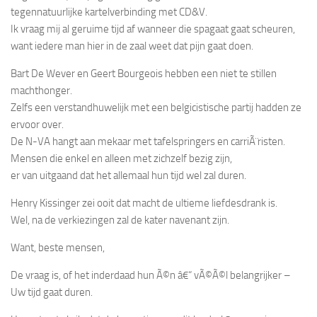
tegennatuurlijke kartelverbinding met CD&V.
Ik vraag mij al geruime tijd af wanneer die spagaat gaat scheuren,
want iedere man hier in de zaal weet dat pijn gaat doen.
Bart De Wever en Geert Bourgeois hebben een niet te stillen
machthonger.
Zelfs een verstandhuwelijk met een belgicistische partij hadden ze
ervoor over.
De N-VA hangt aan mekaar met tafelspringers en carriÃ¨risten.
Mensen die enkel en alleen met zichzelf bezig zijn,
er van uitgaand dat het allemaal hun tijd wel zal duren.
Henry Kissinger zei ooit dat macht de ultieme liefdesdrank is.
Wel, na de verkiezingen zal de kater navenant zijn.
Want, beste mensen,
De vraag is, of het inderdaad hun Ã©n â€“ vÃ©Ã©l belangrijker –
Uw tijd gaat duren.