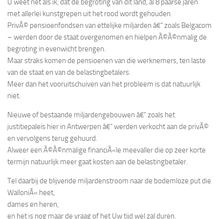
U weet net als ik, dat de begroting van dit land, al 8 paarse jaren
met allerlei kunstgrepen uit het rood wordt gehouden.
PrivÃ© pensioenfondsen van ettelijke miljarden â€“ zoals Belgacom
– werden door de staat overgenomen en hielpen Ã©Ã©nmalig de
begroting in evenwicht brengen.
Maar straks komen de pensioenen van die werknemers, ten laste
van de staat en van de belastingbetalers.
Meer dan het vooruitschuiven van het probleem is dat natuurlijk
niet.
Nieuwe of bestaande miljardengebouwen â€“ zoals het
justitiepaleis hier in Antwerpen â€“ werden verkocht aan de privÃ©
en vervolgens terug gehuurd.
Alweer een Ã©Ã©nmalige financiÃ«le meevaller die op zeer korte
termijn natuurlijk meer gaat kosten aan de belastingbetaler.
Tel daarbij de blijvende miljardenstroom naar de bodemloze put die
WalloniÃ« heet,
dames en heren,
en het is nog maar de vraag of het Uw tijd wel zal duren.