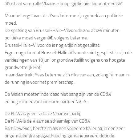
â€œ Laat varen alle Vlaamse hoop, gij die hier binnentreedt â€
Maar het ergst van al is Yves Leterme zijn gebrek aan politieke
moed.
De splitsing van Brussel-Halle-Vilvoorde zou â€œ5 minuten
politieke moed vergenâ€, volgens Leterme.
Brussel-Halle-Vilvoorde is nog altijd niet gesplitst.
Erger nog, doordat Brussel-Halle-Vilvoorde niet gesplitst is, zijn de
verkiezingen van 10 juni ongrondwettelijk volgens ons hoogste
grondwettelijk Hof,
maar daar trekt Yves Leterme zich niks van aan, zolang hij maar in
de running is voor het premierschap.
De Walen moeten inderdaad niet bang zijn van de CD&V
en nog minder van hun kartelpartner NV-A.
De N-VA is geen radicale Vlaamse partij.
De N-VA is de Vlaamse schaamlap van CD&V.
Bart Dewever, heeft zich als een volleerde ballerina, in een zeer
ongemakkelijke spagaathouding gemaneuvreerd door de