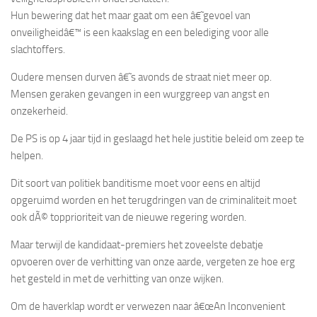
Hun bewering dat het maar gaat om een â€˜gevoel van
onveiligheidâ€™ is een kaakslag en een belediging voor alle
slachtoffers.
Oudere mensen durven â€˜s avonds de straat niet meer op.
Mensen geraken gevangen in een wurggreep van angst en
onzekerheid.
De PS is op 4 jaar tijd in geslaagd het hele justitie beleid om zeep te
helpen.
Dit soort van politiek banditisme moet voor eens en altijd
opgeruimd worden en het terugdringen van de criminaliteit moet
ook dÃ© topprioriteit van de nieuwe regering worden.
Maar terwijl de kandidaat-premiers het zoveelste debatje
opvoeren over de verhitting van onze aarde, vergeten ze hoe erg
het gesteld in met de verhitting van onze wijken.
Om de haverklap wordt er verwezen naar â€œAn Inconvenient