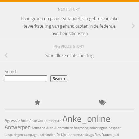
NEXT STORY
Paarsgroen en paars: Schandelijk in gebreke inzake
tewerkstelling van gehandicapten in de federale
overheidsdiensten
PREVIOUS STORY
Schuldloze echtscheiding
Search
Search
Anke_online
Agressie
Anke
Anke Van dermeersch
Antwerpen
begroting
Armoede
Auto
Automobilist
belastingeld
bespaar
besparingen
campagne
criminelen
De Lijn
dermeersch
drugs
files
frauen
geld