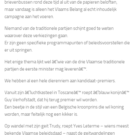
brievenbussen rond deze tijd al uit van de papieren beloften,
maar vandaag is alleen het Vlaams Belang al echt inhoudelijk
campagne aan het voeren.
Niemand van de traditionele partijen schijnt goed te weten
waarover deze verkiezingen gaan.
Er zijn geen specifieke programmapunten of beleidsvoorstellen die
er uit springen.
Het enige thema lijkt wel â€˜wie van de drie Vlaamse traditionele
partijen de eerste minister mag leverenâ€™.
We hebben al een hele dierenriem aan kandidaat-premiers.
Vanuit zijn â€˜luchtkasteel in Toscaneâ€™ roept â€˜blauw konijnâ€™
Guy Verhofstadt, dat hij terug premier wil worden.
Een beetje in de stijl van een Belgische kroonprins die wil koning
worden, maar feitelijk nog een kikker is.
Op wandel met zijn geit Trudy, roept Yves Leterme – wiens meest
bekende Vlaamse beleidsdaad – naast de geitwandelingen