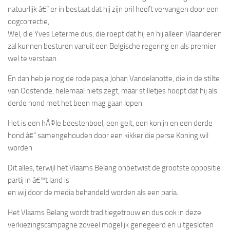
natuurlijk â€“ er in bestaat dat hij zijn bril heeft vervangen door een
oogcorrectie,
Wel, die Yves Leterme dus, die roept dat hij en hij alleen Vlaanderen
zal kunnen besturen vanuit een Belgische regering en als premier
wel te verstaan.
En dan heb je nog de rode pasja Johan Vandelanotte, die in de stilte
van Oostende, helemaal niets zegt, maar stilletjes hoopt dat hij als
derde hond met het been mag gaan lopen.
Het is een hÃ©le beestenboel, een geit, een konijn en een derde
hond â€“ samengehouden door een kikker die perse Koning wil
worden.
Dit alles, terwijl het Vlaams Belang onbetwist de grootste oppositie
partij in â€™t land is
en wij door de media behandeld worden als een paria.
Het Vlaams Belang wordt traditiegetrouw en dus ook in deze
verkiezingscampagne zoveel mogelijk genegeerd en uitgesloten