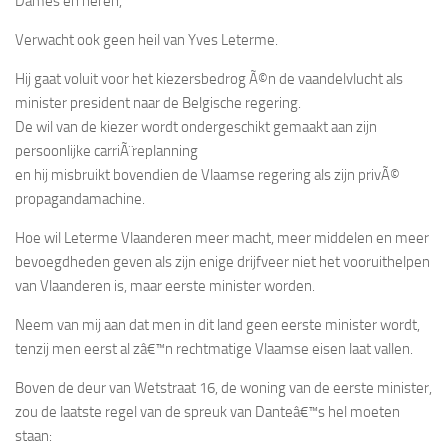
Dames en heren,
Verwacht ook geen heil van Yves Leterme.
Hij gaat voluit voor het kiezersbedrog Ã©n de vaandelvlucht als
minister president naar de Belgische regering.
De wil van de kiezer wordt ondergeschikt gemaakt aan zijn
persoonlijke carriÃ¨replanning
en hij misbruikt bovendien de Vlaamse regering als zijn privÃ©
propagandamachine.
Hoe wil Leterme Vlaanderen meer macht, meer middelen en meer
bevoegdheden geven als zijn enige drijfveer niet het vooruithelpen
van Vlaanderen is, maar eerste minister worden.
Neem van mij aan dat men in dit land geen eerste minister wordt,
tenzij men eerst al zâ€™n rechtmatige Vlaamse eisen laat vallen.
Boven de deur van Wetstraat 16, de woning van de eerste minister,
zou de laatste regel van de spreuk van Danteâ€™s hel moeten
staan: