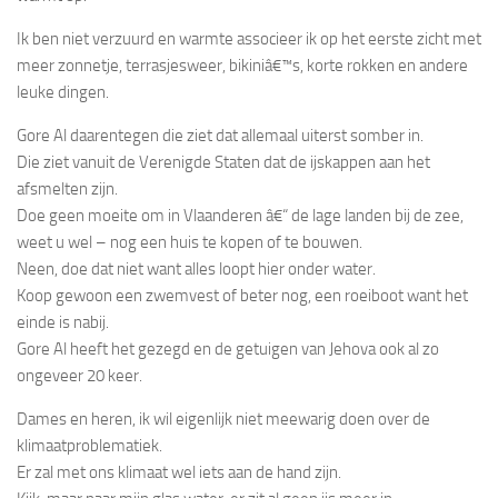
Ik ben niet verzuurd en warmte associeer ik op het eerste zicht met
meer zonnetje, terrasjesweer, bikiniâ€™s, korte rokken en andere
leuke dingen.
Gore Al daarentegen die ziet dat allemaal uiterst somber in.
Die ziet vanuit de Verenigde Staten dat de ijskappen aan het
afsmelten zijn.
Doe geen moeite om in Vlaanderen â€“ de lage landen bij de zee,
weet u wel – nog een huis te kopen of te bouwen.
Neen, doe dat niet want alles loopt hier onder water.
Koop gewoon een zwemvest of beter nog, een roeiboot want het
einde is nabij.
Gore Al heeft het gezegd en de getuigen van Jehova ook al zo
ongeveer 20 keer.
Dames en heren, ik wil eigenlijk niet meewarig doen over de
klimaatproblematiek.
Er zal met ons klimaat wel iets aan de hand zijn.