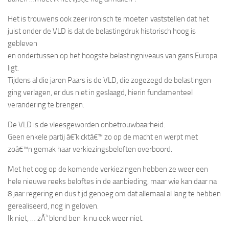
Het is trouwens ook zeer ironisch te moeten vaststellen dat het
juist onder de VLD is dat de belastingdruk historisch hoog is
gebleven
en ondertussen op het hoogste belastingniveaus van gans Europa
ligt.
Tijdens al die jaren Paars is de VLD, die zogezegd de belastingen
ging verlagen, er dus niet in geslaagd, hierin fundamenteel
verandering te brengen.
De VLD is de vleesgeworden onbetrouwbaarheid.
Geen enkele partij â€˜kicktâ€™ zo op de macht en werpt met
zoâ€™n gemak haar verkiezingsbeloften overboord.
Met het oog op de komende verkiezingen hebben ze weer een
hele nieuwe reeks beloftes in de aanbieding, maar wie kan daar na
8 jaar regering en dus tijd genoeg om dat allemaal al lang te hebben
gerealiseerd, nog in geloven.
Ik niet, … zÃ³ blond ben ik nu ook weer niet.