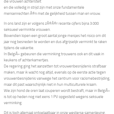
die vrouwen achterstelt
en die volledig in strijd zijn met onze fundamentele
mensenrechten Ã©n met de gelijkheid tussen man en vrouw.
In ons land zijn er volgens zÃ©Ã©r recente cijfers bijna 3.000
seksueel verminkte vrouwen.
Bovendien lopen een groot aantal jonge meisjes het risico om dit
jaar nog besneden te worden en dus afgrijselijk verminkt te raken
tijdens de vakantie.
In BelgiÃ« gebeuren die verminking trouwens ook en dit vaak in
keukens of achterkamertjes.
De regering ging het aanzetten tot vrouwenbesnijdenis strafbaar
maken, maar ik wacht nog altijd, evenals op de eerste actie tegen
vrouwenbesnijdenis vanwege het centrum voor racismebestrijding,
maar dit past waarschijnlijk niet in hun multiculturele kraam.
Wie zijn hond de oren laat couperen wordt bestraft, maar in BelgiÃ«
is tot op heden nog niet eens 1 PV opgesteld wegens seksuele
verminking.
Dit is toch allemaal ontoelaatbaar in onze westerse samenleving.