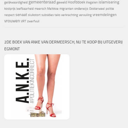
gemeenteraad
islamisering
Hoofddoek
geweld
gelijkwaardigheid
illegalen
onderwijs
kostprijs
leefbaarheid
meersch
Melkkoe
migranten
Oosterweel
politie
senaat
vreemdelingen
respect
sluikstort
subsidies
taks
verkrachting
vervuiling
vrouwen
VRT
zwerfvuil
2DE BOEK VAN ANKE VAN DERMEERSCH, NU TE KOOP BIJ UITGEVERIJ
EGMONT