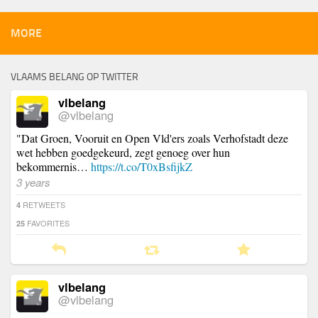
MORE
VLAAMS BELANG OP TWITTER
vlbelang
@vlbelang
"Dat Groen, Vooruit en Open Vld'ers zoals Verhofstadt deze
wet hebben goedgekeurd, zegt genoeg over hun
bekommernis…
https://t.co/T0xBsfijkZ
3 years
RETWEETS
4
FAVORITES
25
vlbelang
@vlbelang