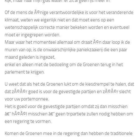
Kijk, maar naar mijn glas water: er zit al geen ijs meer in.
Of de mens de Ã©nige verantwoordelijke is voor het veranderende
klimaat, weten we eigenlijk niet en dat moet eens op een
wetenschappelijk correcte manier bekeken worden en eventueel
moet er ingegrepen worden.
Maar waar het momenteel allemaal om draait Ã©n daar loop ik de
muren van op, is de onwaarschijnlijke paniekzaaierij die een paar
maand geleden is ingezet,
enkel en alleen met de bedoeling om de Groenen terug in het
parlement te krijgen.
U weet dat als het de Groenen lukt om de kiesdrempel te halen, dat
dat zÃ©Ã©r goed is voor de gevestigde partijen en zÃ©Ã©r slecht
voor uw portemonnee.
Het is goed voor de gevestigde partijen omdat zij dan misschien
â€“ hÃ©Ã©l misschien â€“ geen tripartiete zullen nodig hebben om
een regering te vormen.
Komen de Groenen mee in de regering dan hebben de traditionele