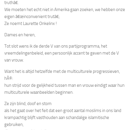
truthâ€.
We moeten het echt niet in Amerika gaan zoeken, we hebben onze
eigen â€œinconvenient trutâ€;
Ze noemt Laurette Onkelinx !
Dames en heren,
Tot slot wens ik de derde V van ons partijprogramma, het
vreemdelingenbeleid, een persoonlijk accent te geven met de V
van vrouw.
Want het is altijd hetzelfde met de multiculturele progressieven,
hÃ©:
hun strijd voor de gelijkheid tussen man en vrouw eindigt waar hun
multiculturele waanbeelden beginnen.
Ze zijn blind, doof en stom
als het gaat over het feit dat een groot aantal moslims in ons land
krampachtig blijft vasthouden aan schandalige islamitische
gebruiken,