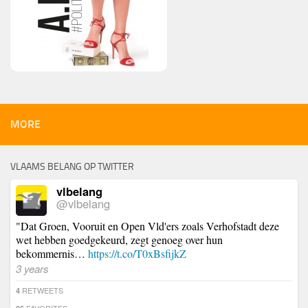
MORE
VLAAMS BELANG OP TWITTER
vlbelang
@vlbelang
"Dat Groen, Vooruit en Open Vld'ers zoals Verhofstadt deze
wet hebben goedgekeurd, zegt genoeg over hun
bekommernis…
https://t.co/T0xBsfijkZ
3 years
RETWEETS
4
FAVORITES