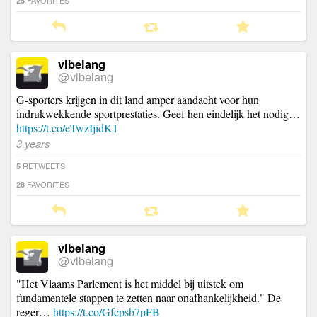
25
vlbelang
@vlbelang
G-sporters krijgen in dit land amper aandacht voor hun
indrukwekkende sportprestaties. Geef hen eindelijk het nodig…
https://t.co/eTwzIjidK1
3 years
RETWEETS
5
FAVORITES
28
vlbelang
@vlbelang
"Het Vlaams Parlement is het middel bij uitstek om
fundamentele stappen te zetten naar onafhankelijkheid." De
reger…
https://t.co/Gfcpsb7pFB