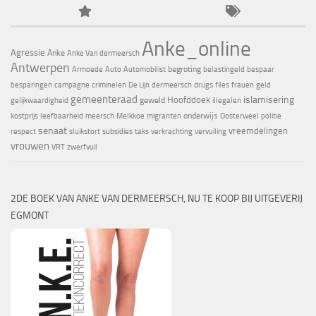
Anke_online
Agressie
Anke
Anke Van dermeersch
Antwerpen
begroting
Armoede
Auto
Automobilist
belastingeld
bespaar
besparingen
campagne
criminelen
De Lijn
dermeersch
drugs
files
frauen
geld
gemeenteraad
islamisering
Hoofddoek
geweld
gelijkwaardigheid
illegalen
onderwijs
kostprijs
leefbaarheid
meersch
Melkkoe
migranten
Oosterweel
politie
senaat
vreemdelingen
respect
sluikstort
subsidies
taks
verkrachting
vervuiling
vrouwen
VRT
zwerfvuil
2DE BOEK VAN ANKE VAN DERMEERSCH, NU TE KOOP BIJ UITGEVERIJ
EGMONT