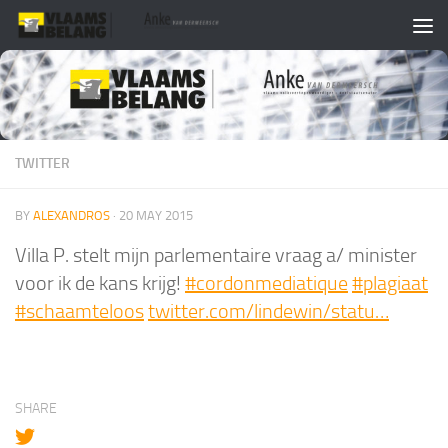
Skip to content
TWITTER
BY
ALEXANDROS
·
20 MAY 2015
Villa P. stelt mijn parlementaire vraag a/ minister
voor ik de kans krijg!
#cordonmediatique
#plagiaat
#schaamteloos
twitter.com/lindewin/statu…
SHARE