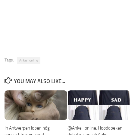
Tags:
Anke_online
YOU MAY ALSO LIKE...
In Antwerpen lopen nóg
@Anke_online: Hooddoeken
verkrachters vrij rond
debat in senaat: Anke