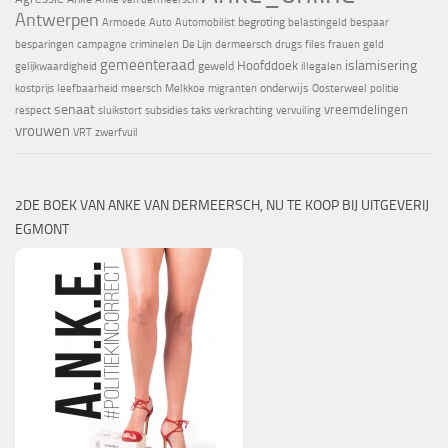
Antwerpen
begroting
Armoede
Auto
Automobilist
belastingeld
bespaar
besparingen
campagne
criminelen
De Lijn
dermeersch
drugs
files
frauen
geld
gemeenteraad
islamisering
Hoofddoek
geweld
gelijkwaardigheid
illegalen
onderwijs
kostprijs
leefbaarheid
meersch
Melkkoe
migranten
Oosterweel
politie
senaat
vreemdelingen
respect
sluikstort
subsidies
taks
verkrachting
vervuiling
vrouwen
VRT
zwerfvuil
2DE BOEK VAN ANKE VAN DERMEERSCH, NU TE KOOP BIJ UITGEVERIJ
EGMONT