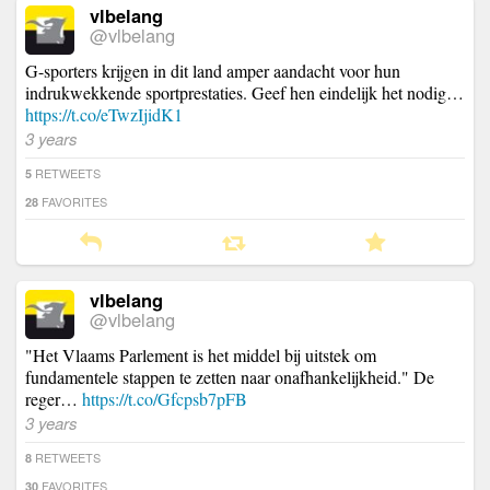
vlbelang
@vlbelang
G-sporters krijgen in dit land amper aandacht voor hun
indrukwekkende sportprestaties. Geef hen eindelijk het nodig…
https://t.co/eTwzIjidK1
3 years
RETWEETS
5
FAVORITES
28
vlbelang
@vlbelang
"Het Vlaams Parlement is het middel bij uitstek om
fundamentele stappen te zetten naar onafhankelijkheid." De
reger…
https://t.co/Gfcpsb7pFB
3 years
RETWEETS
8
FAVORITES
30