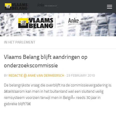
Skip to content
IN HET PARLEMENT
Vlaams Belang blijft aandringen op
onderzoekscommissie
BY
REDACTIE @ ANKE VAN DERMEERSCH
·
23 FEBRUARY 2010
De belangrijkste vraag die overblijft na de commissievergadering is:
â€œWaarom kan men in het buitenland wel een sluitend veilig
remsysteem voorzien terwijl men in BelgiÃ« reeds 30 jaar in
gebreke blijft?â€