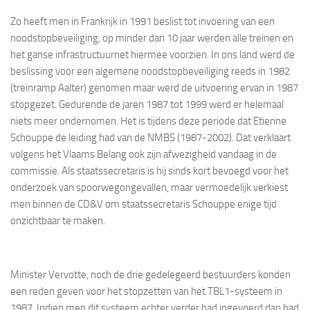
Zo heeft men in Frankrijk in 1991 beslist tot invoering van een
noodstopbeveiliging, op minder dan 10 jaar werden alle treinen en
het ganse infrastructuurnet hiermee voorzien. In ons land werd de
beslissing voor een algemene noodstopbeveiliging reeds in 1982
(treinramp Aalter) genomen maar werd de uitvoering ervan in 1987
stopgezet. Gedurende de jaren 1987 tot 1999 werd er helemaal
niets meer ondernomen. Het is tijdens deze periode dat Etienne
Schouppe de leiding had van de NMBS (1987-2002). Dat verklaart
volgens het Vlaams Belang ook zijn afwezigheid vandaag in de
commissie. Als staatssecretaris is hij sinds kort bevoegd voor het
onderzoek van spoorwegongevallen, maar vermoedelijk verkiest
men binnen de CD&V om staatssecretaris Schouppe enige tijd
onzichtbaar te maken.
Minister Vervotte, noch de drie gedelegeerd bestuurders konden
een reden geven voor het stopzetten van het TBL1-systeem in
1987. Indien men dit systeem echter verder had ingevoerd dan had