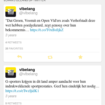
VLAAMS BELANG OP TWITTER
vlbelang
@vlbelang
"Dat Groen, Vooruit en Open Vld'ers zoals Verhofstadt deze
wet hebben goedgekeurd, zegt genoeg over hun
bekommernis…
https://t.co/T0xBsfijkZ
3 years
RETWEETS
4
FAVORITES
25
vlbelang
@vlbelang
G-sporters krijgen in dit land amper aandacht voor hun
indrukwekkende sportprestaties. Geef hen eindelijk het nodig…
https://t.co/eTwzIjidK1
3 years
RETWEETS
5