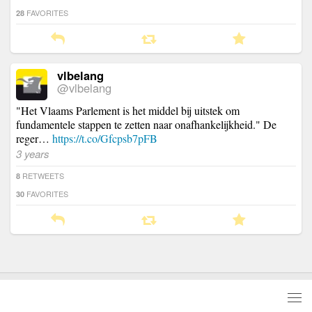
FAVORITES
28
vlbelang
@vlbelang
"Het Vlaams Parlement is het middel bij uitstek om
fundamentele stappen te zetten naar onafhankelijkheid." De
reger…
https://t.co/Gfcpsb7pFB
3 years
RETWEETS
8
FAVORITES
30