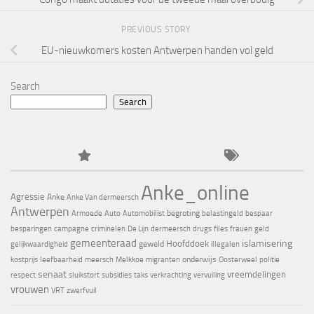
PREVIOUS STORY
EU-nieuwkomers kosten Antwerpen handen vol geld
Search
Search
Anke_online
Agressie
Anke
Anke Van dermeersch
Antwerpen
begroting
Armoede
Auto
Automobilist
belastingeld
bespaar
besparingen
campagne
criminelen
De Lijn
dermeersch
drugs
files
frauen
geld
gemeenteraad
islamisering
Hoofddoek
geweld
gelijkwaardigheid
illegalen
onderwijs
kostprijs
leefbaarheid
meersch
Melkkoe
migranten
Oosterweel
politie
senaat
vreemdelingen
respect
sluikstort
subsidies
taks
verkrachting
vervuiling
vrouwen
VRT
zwerfvuil