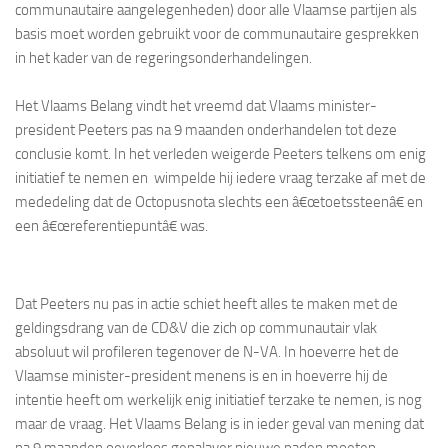
communautaire aangelegenheden) door alle Vlaamse partijen als
basis moet worden gebruikt voor de communautaire gesprekken
in het kader van de regeringsonderhandelingen.
Het Vlaams Belang vindt het vreemd dat Vlaams minister-
president Peeters pas na 9 maanden onderhandelen tot deze
conclusie komt. In het verleden weigerde Peeters telkens om enig
initiatief te nemen en wimpelde hij iedere vraag terzake af met de
mededeling dat de Octopusnota slechts een â€œtoetssteenâ€ en
een â€œreferentiepuntâ€ was.
Dat Peeters nu pas in actie schiet heeft alles te maken met de
geldingsdrang van de CD&V die zich op communautair vlak
absoluut wil profileren tegenover de N-VA. In hoeverre het de
Vlaamse minister-president menens is en in hoeverre hij de
intentie heeft om werkelijk enig initiatief terzake te nemen, is nog
maar de vraag. Het Vlaams Belang is in ieder geval van mening dat
na 9 maanden oeverloos gepalaver nieuwe paden moeten