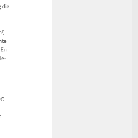
 die
n
!)
hte
. En
le-
ng.
e