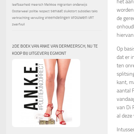
het aan
onderwijs
leefbaarheid
meersch
Melkkoe
migranten
worden 
senaat
Oosterweel
politie
respect
sluikstort
subsidies
taks
vrouwen
de gere
vreemdelingen
verkrachting
vervuiling
VRT
zwerfvuil
onhoudb
hiervan 
2DE BOEK VAN ANKE VAN DERMEERSCH, NU TE
Op basi
KOOP BIJ UITGEVERIJ EGMONT
dat er 
ten onr
splitsi
kant, m
aantal 
vandaag
van Di 
al deze
Intusse