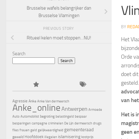
Vli
Brusselse wafels belangrijker dan
Brusselse Vlamingen
BY
REDA
PREVIOUS STORY
Ritueel kelen moet stoppen…NU!
Het Vla
bijzond
Search
Orde va
Search
arrondi
doet di
gesteld
advocat
van het
Agressie
Anke
Anke Van dermeersch
Anke_online
Antwerpen
Armoede
Het is 
begroting
Auto
Automobilist
belastingeld
bespaar
magistr
besparingen
campagne
criminelen
De Lijn
dermeersch
drugs
gemeenteraad
files
frauen
geld
gelijkwaardigheid
geen en
islamisering
Hoofddoek
geweld
illegalen
kostprijs