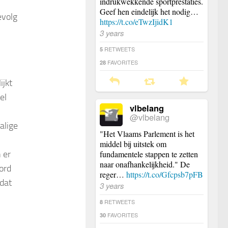
indrukwekkende sportprestaties.
Geef hen eindelijk het nodig…
evolg
https://t.co/eTwzIjidK1
3 years
RETWEETS
5
FAVORITES
28
ijkt
el
vlbelang
@vlbelang
alige
"Het Vlaams Parlement is het
middel bij uitstek om
 er
fundamentele stappen te zetten
naar onafhankelijkheid." De
ord
reger…
https://t.co/Gfcpsb7pFB
 dat
3 years
RETWEETS
8
FAVORITES
30