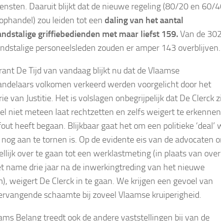
diensten. Daaruit blijkt dat de nieuwe regeling (80/20 en 60/
ophandel) zou leiden tot een
daling van het aantal
ndstalige griffiebedienden met maar liefst 159.
Van de 30
ndstalige personeelsleden zouden er amper 143 overblijven.
krant De Tijd van vandaag blijkt nu dat de Vlaamse
ndelaars volkomen verkeerd werden voorgelicht door het
ie van Justitie. Het is volslagen onbegrijpelijk dat De Clerck z
el niet meteen laat rechtzetten en zelfs weigert te erkennen
fout heeft begaan. Blijkbaar gaat het om een politieke ‘deal’
k nog aan te tornen is. Op de evidente eis van de advocaten 
llijk over te gaan tot een werklastmeting (in plaats van ove
et name drie jaar na de inwerkingtreding van het nieuwe
), weigert De Clerck in te gaan. We krijgen een gevoel van
ervangende schaamte bij zoveel Vlaamse kruiperigheid.
ams Belang treedt ook de andere vaststellingen bij van de