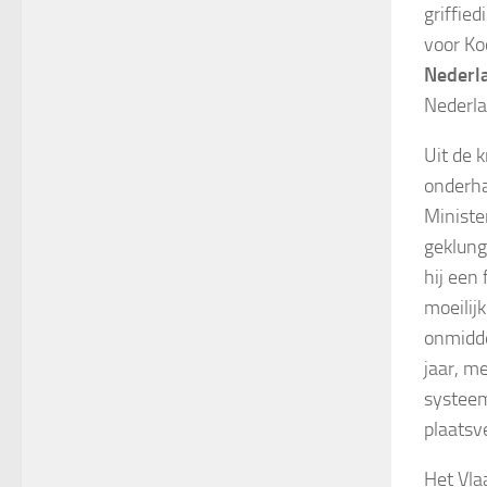
griffie
voor Ko
Nederla
Nederla
Uit de 
onderha
Minister
geklung
hij een 
moeilij
onmidde
jaar, m
systeem
plaatsv
Het Vla