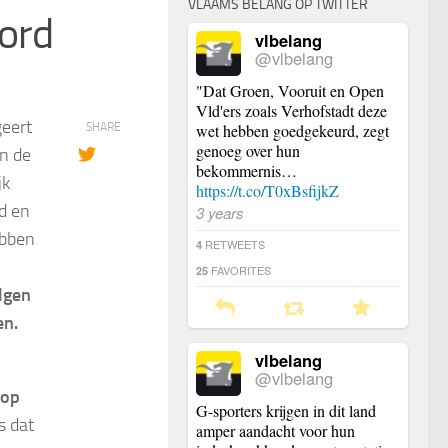
VLAAMS BELANG OP TWITTER
oord
vlbelang
@vlbelang
"Dat Groen, Vooruit en Open
Vld'ers zoals Verhofstadt deze
geert
SHARE
wet hebben goedgekeurd, zegt
genoeg over hun
n de
bekommernis…
jk
https://t.co/T0xBsfijkZ
d en
3 years
ebben
RETWEETS
4
FAVORITES
25
lgen
en.
vlbelang
@vlbelang
 op
G-sporters krijgen in dit land
s dat
amper aandacht voor hun