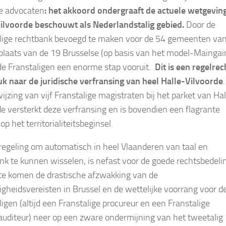
e advocaten
: het akkoord ondergraaft de actuele wetgeving
ilvoorde beschouwt als Nederlandstalig gebied.
Door de
lige rechtbank bevoegd te maken voor de 54 gemeenten va
plaats van de 19 Brusselse (op basis van het model-Maingain
de Franstaligen een enorme stap vooruit.
Dit is een regelrec
uk naar de juridische verfransing van heel Halle-Vilvoorde
ijzing van vijf Franstalige magistraten bij het parket van Hal
de versterkt deze verfransing en is bovendien een flagrante
op het territorialiteitsbeginsel.
regeling om automatisch in heel Vlaanderen van taal en
nk te kunnen wisselen, is nefast voor de goede rechtsbedeli
te komen de drastische afzwakking van de
igheidsvereisten in Brussel en de wettelijke voorrang voor d
ligen (altijd een Franstalige procureur en een Franstalige
auditeur) neer op een zware ondermijning van het tweetalig