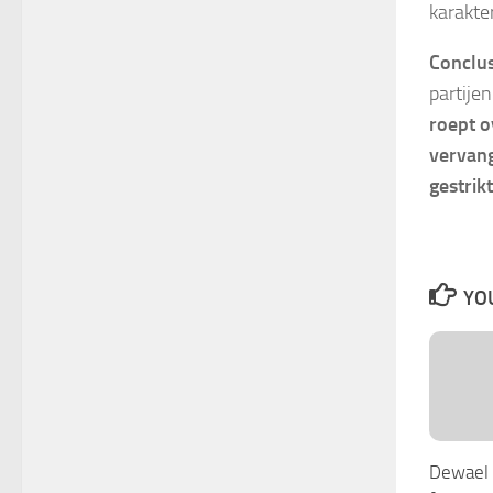
karakte
Conclus
partije
roept o
vervang
gestrikt
YOU
Dewael 