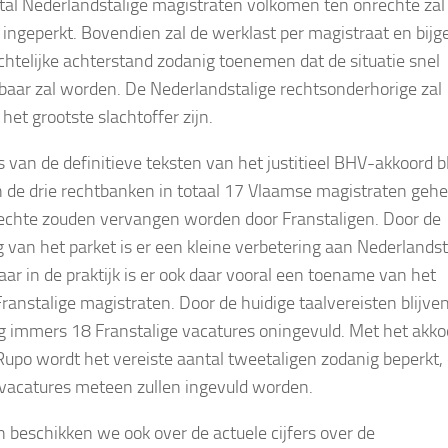
tal Nederlandstalige magistraten volkomen ten onrechte zal
ingeperkt. Bovendien zal de werklast per magistraat en bijg
chtelijke achterstand zodanig toenemen dat de situatie snel
aar zal worden. De Nederlandstalige rechtsonderhorige zal
het grootste slachtoffer zijn.
s van de definitieve teksten van het justitieel BHV-akkoord bl
in de drie rechtbanken in totaal 17 Vlaamse magistraten gehe
echte zouden vervangen worden door Franstaligen. Door de
ng van het parket is er een kleine verbetering aan Nederlandst
aar in de praktijk is er ook daar vooral een toename van het
Franstalige magistraten. Door de huidige taalvereisten blijven
 immers 18 Franstalige vacatures oningevuld. Met het akko
Rupo wordt het vereiste aantal tweetaligen zodanig beperkt,
 vacatures meteen zullen ingevuld worden.
n beschikken we ook over de actuele cijfers over de