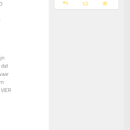
40
2
ijn
 dat
 waar
om
r VIER