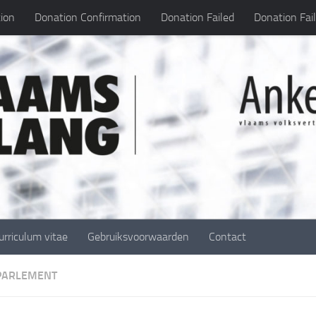
ion
Donation Confirmation
Donation Failed
Donation Fai
urriculum vitae
Gebruiksvoorwaarden
Contact
 PARLEMENT