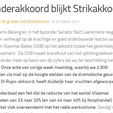
nderakkoord blijkt Strikakk
CTIE @ ANKE VAN DERMEERSCH
·
20 OCTOBER 2011
ams Belang en in het bijzonder Senator Bart Laeremans rea
er verheugd op de krachtige en goed onderbouwde reactie va
n Vlaamse Balies (OVB) op het akkoord inzake het gerechteli
ssement. De OVB maakt brandhout van het splitsingsakkoor
t onder meer op basis van de cijfers die wij ter beschikking h
.
Onze actie van vorige week maandag, waarbij we 2.500
en via mail op de hoogte stelden van de dramatische gevo
 Di Rupo-akkoord, heeft duidelijk haar vruchten afgeworp
inderdaad een feit dat de reductie van het aantal Vlaamse
aten van 33 naar 20% (en van 44 naar 40% bij Koophandel)
kel vlak overeenstemt met het reële werkvolume
. Gevolg i