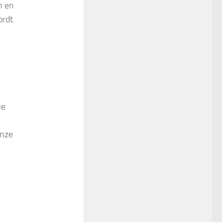
n en
rdt.
ie
onze