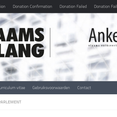
ion
Donation Confirmation
Donation Failed
Donation Fai
urriculum vitae
Gebruiksvoorwaarden
Contact
 PARLEMENT