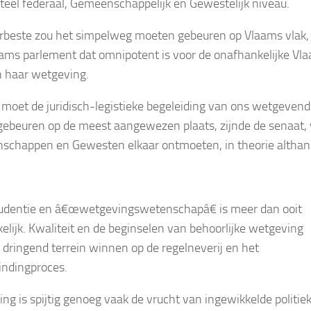
el federaal, Gemeenschappelijk en Gewestelijk niveau.
erbeste zou het simpelweg moeten gebeuren op Vlaams vlak, 
ams parlement dat omnipotent is voor de onafhankelijke Vl
n haar wetgeving.
 moet de juridisch-legistieke begeleiding van ons wetgevend
gebeuren op de meest aangewezen plaats, zijnde de senaat,
chappen en Gewesten elkaar ontmoeten, in theorie althan
udentie en â€œwetgevingswetenschapâ€ is meer dan ooit
elijk. Kwaliteit en de beginselen van behoorlijke wetgeving
dringend terrein winnen op de regelneverij en het
indingproces.
ng is spijtig genoeg vaak de vrucht van ingewikkelde politie