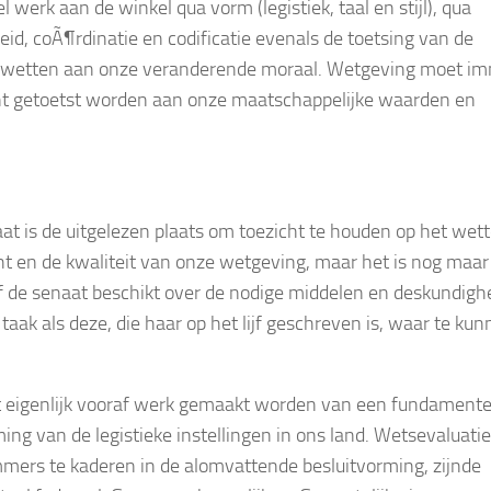
el werk aan de winkel qua vorm (legistiek, taal en stijl), qua
eid, coÃ¶rdinatie en codificatie evenals de toetsing van de
 wetten aan onze veranderende moraal. Wetgeving moet i
t getoetst worden aan onze maatschappelijke waarden en
at is de uitgelezen plaats om toezicht te houden op het wette
ht en de kwaliteit van onze wetgeving, maar het is nog maar
f de senaat beschikt over de nodige middelen en deskundigh
taak als deze, die haar op het lijf geschreven is, waar te ku
 eigenlijk vooraf werk gemaakt worden van een fundamente
ing van de legistieke instellingen in ons land. Wetsevaluatie
mmers te kaderen in de alomvattende besluitvorming, zijnde