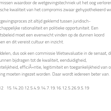
issen waardoor de wetgevingstechniek uit het oog verlore
dische kwaliteit van het compromis zwaar gehypothekeerd wo
gevingsproces zit altijd geklemd tussen juridisch-
appelijke rationaliteit en politieke opportuniteit. Een
itsbeleid moet een evenwicht vinden op de dunnen koord
en en dit vereist cultuur en inzicht.
ddelen, dus ook een commissie Wetsevaluatie in de senaat, d
kunnen bijdragen tot de kwaliteit, eenduidigheid,
telijkheid, efficiÃ«ntie, legitimiteit en toegankelijkheid van 
ng moeten ingezet worden. Daar wordt iedereen beter van.
12 15.14.20.12.5.4.9.14.7.19.16.12.5.26.9.5.19