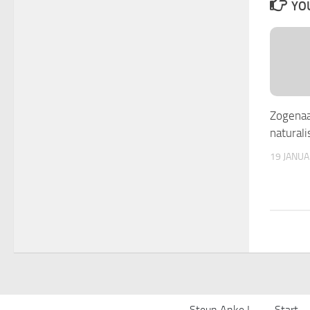
YOU
Zogenaa
naturali
19 JANU
Steun Anke !
Start