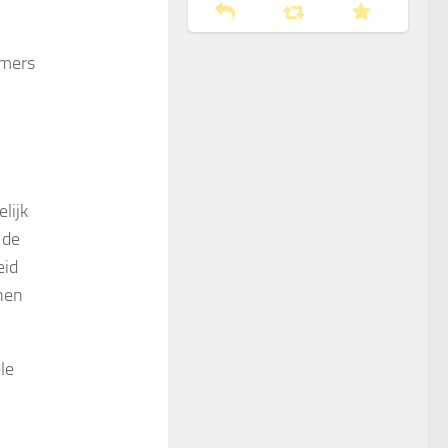
mmers
lijk
 de
eid
nnen
le