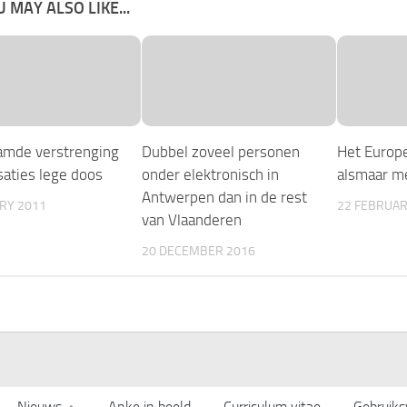
 MAY ALSO LIKE...
mde verstrenging
Dubbel zoveel personen
Het Europe
saties lege doos
onder elektronisch in
alsmaar m
Antwerpen dan in de rest
ARY 2011
22 FEBRUAR
van Vlaanderen
20 DECEMBER 2016
Nieuws
Anke in beeld
Curriculum vitae
Gebruik