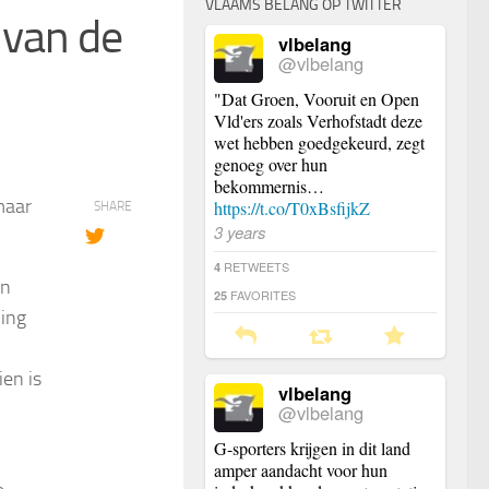
VLAAMS BELANG OP TWITTER
 van de
vlbelang
@vlbelang
"Dat Groen, Vooruit en Open
Vld'ers zoals Verhofstadt deze
wet hebben goedgekeurd, zegt
genoeg over hun
bekommernis…
maar
https://t.co/T0xBsfijkZ
SHARE
3 years
RETWEETS
4
en
FAVORITES
25
ving
en is
vlbelang
@vlbelang
G-sporters krijgen in dit land
amper aandacht voor hun