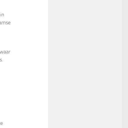
in
aamse
 waar
s.
ke