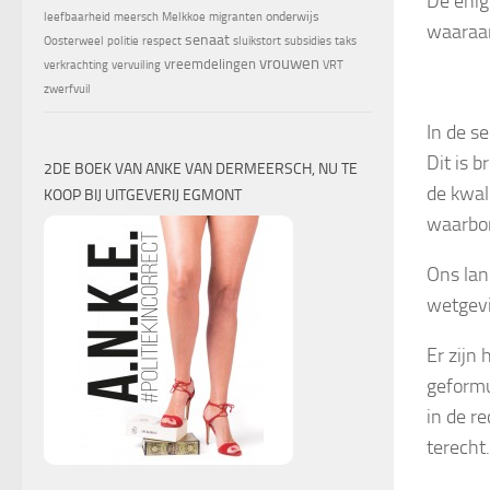
De enig
onderwijs
leefbaarheid
meersch
Melkkoe
migranten
waaraan
senaat
Oosterweel
politie
respect
sluikstort
subsidies
taks
vrouwen
vreemdelingen
verkrachting
vervuiling
VRT
zwerfvuil
In de s
Dit is 
2DE BOEK VAN ANKE VAN DERMEERSCH, NU TE
de kwal
KOOP BIJ UITGEVERIJ EGMONT
waarbor
Ons lan
wetgevi
Er zijn
geformu
in de re
terecht.