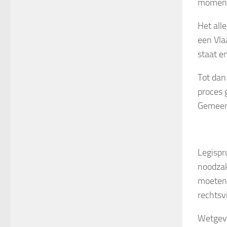
momente
Het all
een Vla
staat e
Tot dan
proces 
Gemeens
Legispr
noodzak
moeten 
rechtsv
Wetgevi