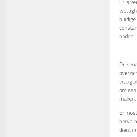
Er is ve
wettigh
huidige
constan
noden.
De sena
overzic
vraag o
om een 
maken.
Er moet
hervorm
dient i