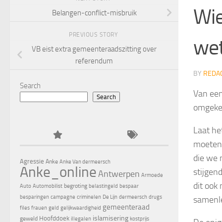
Wie
Belangen-conflict-misbruik
PREVIOUS STORY
wet
VB eist extra gemeenteraadszitting over
referendum
BY
REDA
Search
Van een
Search
omgekee
Laat he
moeten 
die we 
Agressie
Anke
Anke Van dermeersch
Anke_online
stijgen
Antwerpen
Armoede
dit ook
begroting
Auto
Automobilist
belastingeld
bespaar
besparingen
campagne
criminelen
De Lijn
dermeersch
drugs
samenle
gemeenteraad
files
frauen
geld
gelijkwaardigheid
islamisering
Hoofddoek
geweld
illegalen
kostprijs