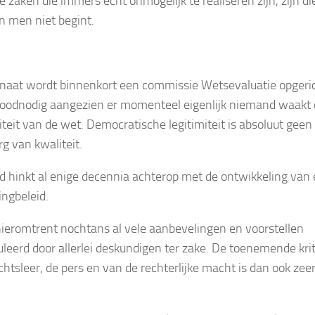
e zaken die immers echt onmogelijk te realiseren zijn, zijn di
 men niet begint.
enaat wordt binnenkort een commissie Wetsevaluatie opgeric
broodnodig aangezien er momenteel eigenlijk niemand waakt 
iteit van de wet. Democratische legitimiteit is absoluut geen
g van kwaliteit.
d hinkt al enige decennia achterop met de ontwikkeling van
ngbeleid.
 hieromtrent nochtans al vele aanbevelingen en voorstellen
leerd door allerlei deskundigen ter zake. De toenemende krit
chtsleer, de pers en van de rechterlijke macht is dan ook zee