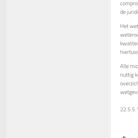
comprom
de juri
Het wet
wetensch
kwalite
hiertuss
Alle mi
nuttig 
overzich
wetgevi
22.5.5.