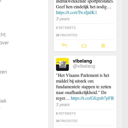
e
indrukwekkende sportprestaties.
Geef hen eindelijk het nodig…
https://t.co/eTwzIjidK1
3 years
RETWEETS
5
ht.
FAVORITES
28
over
vlbelang
@vlbelang
 een
"Het Vlaams Parlement is het
middel bij uitstek om
fundamentele stappen te zetten
naar onafhankelijkheid." De
reger…
https://t.co/Gfcpsb7pFB
iek
3 years
r
RETWEETS
8
FAVORITES
30