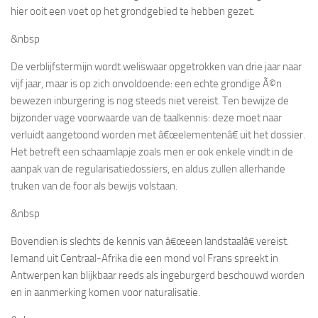
hier ooit een voet op het grondgebied te hebben gezet.
&nbsp
De verblijfstermijn wordt weliswaar opgetrokken van drie jaar naar
vijf jaar, maar is op zich onvoldoende: een echte grondige Ã©n
bewezen inburgering is nog steeds niet vereist. Ten bewijze de
bijzonder vage voorwaarde van de taalkennis: deze moet naar
verluidt aangetoond worden met â€œelementenâ€ uit het dossier.
Het betreft een schaamlapje zoals men er ook enkele vindt in de
aanpak van de regularisatiedossiers, en aldus zullen allerhande
truken van de foor als bewijs volstaan.
&nbsp
Bovendien is slechts de kennis van â€œeen landstaalâ€ vereist.
Iemand uit Centraal-Afrika die een mond vol Frans spreekt in
Antwerpen kan blijkbaar reeds als ingeburgerd beschouwd worden
en in aanmerking komen voor naturalisatie.