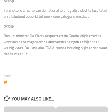
&nbsp
Tenslotte is afname van de nationaliteit nog altijd slechts facultatief
en uitsluitend beperkt tot een kleine categorie misdaden.
&nbsp
Besluit: minister De Clerck respecteert de Goede Vrijdagtraditie
want aan deze zogenaamde â€œverstrengingâ€ zit bijzonder
weinig vlees. De klassieke CD&V-mosselhouding blijkt er dan weer
des te meer uit.
SHARE
YOU MAY ALSO LIKE...