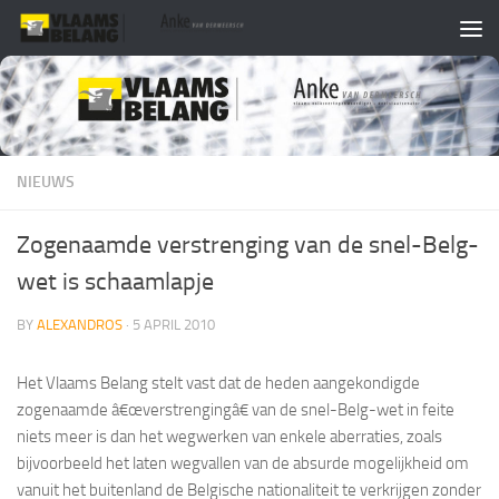
Skip to content
NIEUWS
Zogenaamde verstrenging van de snel-Belg-
wet is schaamlapje
BY
ALEXANDROS
·
5 APRIL 2010
Het Vlaams Belang stelt vast dat de heden aangekondigde
zogenaamde â€œverstrengingâ€ van de snel-Belg-wet in feite
niets meer is dan het wegwerken van enkele aberraties, zoals
bijvoorbeeld het laten wegvallen van de absurde mogelijkheid om
vanuit het buitenland de Belgische nationaliteit te verkrijgen zonder