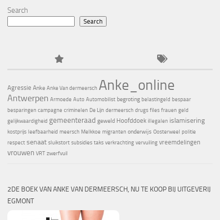
Search
Search
Anke_online
Agressie
Anke
Anke Van dermeersch
Antwerpen
begroting
Armoede
Auto
Automobilist
belastingeld
bespaar
besparingen
campagne
criminelen
De Lijn
dermeersch
drugs
files
frauen
geld
gemeenteraad
islamisering
Hoofddoek
geweld
gelijkwaardigheid
illegalen
onderwijs
kostprijs
leefbaarheid
meersch
Melkkoe
migranten
Oosterweel
politie
senaat
vreemdelingen
respect
sluikstort
subsidies
taks
verkrachting
vervuiling
vrouwen
VRT
zwerfvuil
2DE BOEK VAN ANKE VAN DERMEERSCH, NU TE KOOP BIJ UITGEVERIJ
EGMONT