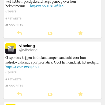
wet hebben goedgekeurd, zegt genoeg over hun
bekommernis…
https://t.co/T0xBsfijkZ
3 years
RETWEETS
4
FAVORITES
25
vlbelang
@vlbelang
G-sporters krijgen in dit land amper aandacht voor hun
indrukwekkende sportprestaties. Geef hen eindelijk het nodig…
https://t.co/eTwzIjidK1
3 years
RETWEETS
5
FAVORITES
28