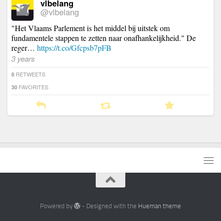
vlbelang
@vlbelang
"Het Vlaams Parlement is het middel bij uitstek om
fundamentele stappen te zetten naar onafhankelijkheid." De
reger…
https://t.co/Gfcpsb7pFB
3 years
RETWEETS
8
FAVORITES
30
Powered by
- Designed with the
Hueman theme